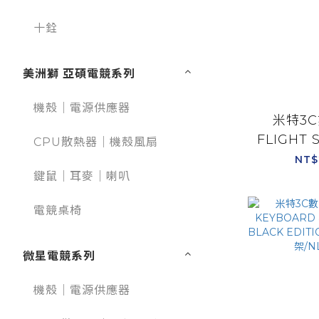
十銓
美洲獅 亞碩電競系列
機殼｜電源供應器
米特3C
FLIGHT 
CPU散熱器｜機殼風扇
BOEING
NT$
鍵鼠｜耳麥｜喇叭
EDITIO
波音授權軍
電競桌椅
S
微星電競系列
機殼｜電源供應器