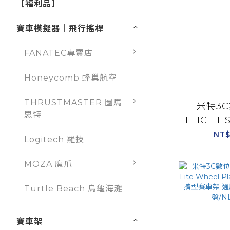
【福利品】
賽車模擬器｜飛行搖桿
FANATEC專賣店
Honeycomb 蜂巢航空
THRUSTMASTER 圖馬
米特3C
思特
FLIGHT 
專業模擬飛
NT$
Logitech 羅技
行艙 附螺
S
MOZA 魔爪
Turtle Beach 烏龜海灘
賽車架