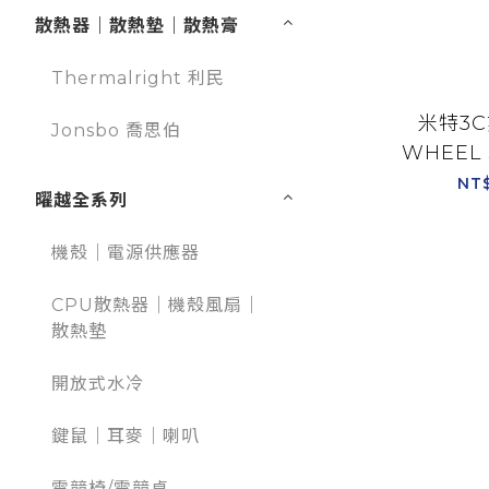
散熱器｜散熱墊｜散熱膏
Thermalright 利民
米特3C
Jonsbo 喬思伯
WHEEL 
前段賽車
NT
曜越全系列
附螺絲配
廠牌方向
機殼｜電源供應器
折疊/N
CPU散熱器｜機殼風扇｜
散熱墊
開放式水冷
鍵鼠｜耳麥｜喇叭
電競椅/電競桌