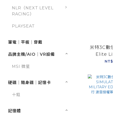
NLR（NEXT LEVEL
RACING）
PLAYSEAT
筆電｜平板｜穿戴
米特3C數位
Elite 
品牌主機/AIO｜VR設備
Plate E
NT$
MSI 微星
擠型賽車
廠牌方向盤/
硬碟｜隨身碟｜記憶卡
十銓
記憶體