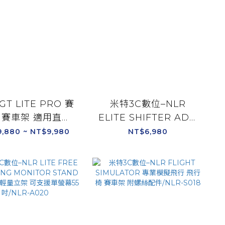
GT LITE PRO 賽
米特3C數位–NLR
 賽車架 適用直驅
ELITE SHIFTER ADD
排檔架 附螺絲配件
ON BLACK EDITION
,880 ~ NT$9,980
NT$6,980
支援各廠牌方向盤
鋁擠排檔架 鋁擠賽車架
納輕量折疊/NLR-
專用/NLR-E034
S031