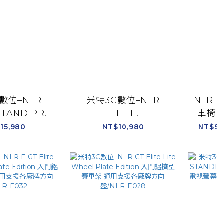
數位–NLR
米特3C數位–NLR
NLR 
STAND PRO
ELITE
車椅
行 飛行架 飛
FREESTANDING
油門
15,980
NT$10,980
NT$9
絲配件/NLR-
SINGLE MONITOR
通用
032
STAND 黑色鋁擠型螢
可收
幕立架 21~65吋/NLR-
E035