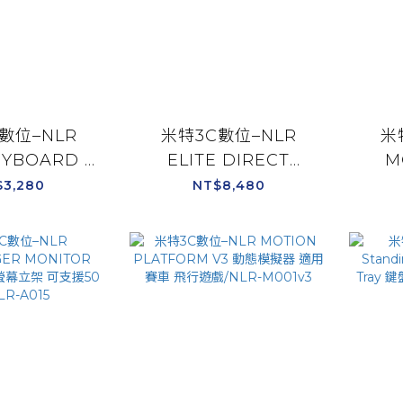
數位–NLR
米特3C數位–NLR
米
EYBOARD &
ELITE DIRECT
M
RAY BLACK
MONITOR MOUNT
PLA
$3,280
NT$8,480
N 鋁擠型鍵盤滑
BLACK EDITION 螢幕
器
LR-E019
立架支援27~49
戲
吋/NLR-E017