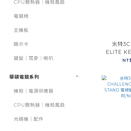
CPU散熱器｜機殼風扇
電競椅
主機板
米特3C
顯示卡
ELITE K
鍵鼠｜耳麥｜喇叭
MOUSE T
NT
EDITIO
鼠架/N
華碩電競系列
機殼｜電源供應器
CPU散熱器｜機殼風扇
光碟機｜配件