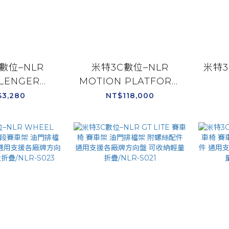
數位–NLR
米特3C數位–NLR
米特3
LENGER
MOTION PLATFORM
R STAND 電
V3 動態模擬器 適用賽
Ke
$3,280
NT$118,000
架 可支援50
車 飛行遊戲/NLR-
Tra
R-A015
M001v3
托