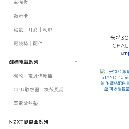
主機板
顯示卡
鍵鼠｜耳麥｜喇叭
米特3C
電競椅｜配件
CHAL
MONITO
NT
視螢幕立
酷碼電競系列
吋/NL
機殼｜電源供應器
CPU散熱器｜機殼風扇
筆電散熱墊
NZXT恩傑全系列