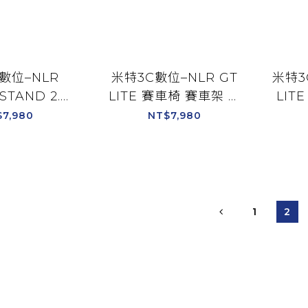
數位–NLR
米特3C數位–NLR GT
米特3
STAND 2.0
LITE 賽車椅 賽車架 油
LIT
架 油門排檔架
門排檔架 附螺絲配件 通
門排檔
$7,980
NT$7,980
件 通用支援各
用支援各廠牌方向盤 可
用支
盤 可收納輕量
收納輕量折疊/NLR-
收納
LR-S023
S021
1
2