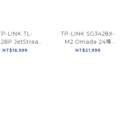
TP-LINK TL-
TP-LINK SG3428X-
28P JetStream
M2 Omada 24埠
Gigabit 含24埠
2.5GBASE-T 含4個
NT$16,999
NT$21,999
E+ 智慧型交換器
10GE SFP+插槽 L2+管
理型交換器