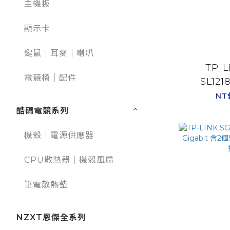
主機板
顯示卡
鍵鼠｜耳麥｜喇叭
TP-L
電競椅｜配件
SL121
10/10
NT
Gigabit
酷碼電競系列
機架
機殼｜電源供應器
CPU散熱器｜機殼風扇
筆電散熱墊
NZXT恩傑全系列