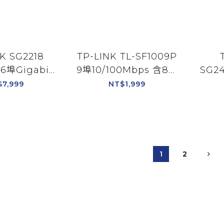
K SG2218
TP-LINK TL-SF1009P
6埠Gigabit
9埠10/100Mbps 含8埠
SG24
P插槽 智慧型
PoE+ 桌上型交換器
28埠
$7,999
NT$1,999
交換器
Po
1
2