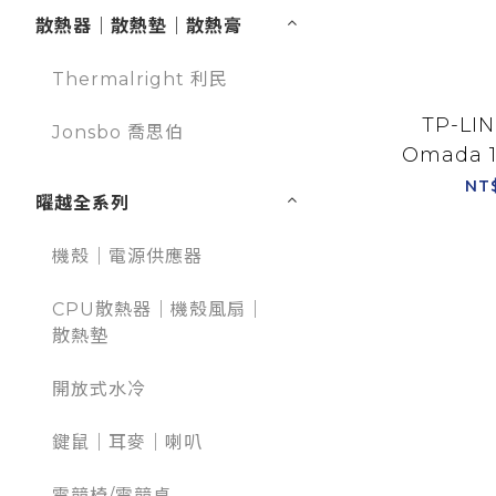
散熱器｜散熱墊｜散熱膏
Thermalright 利民
TP-LIN
Jonsbo 喬思伯
Omada 1
含2個SF
NT
曜越全系列
機殼｜電源供應器
CPU散熱器｜機殼風扇｜
散熱墊
開放式水冷
鍵鼠｜耳麥｜喇叭
電競椅/電競桌