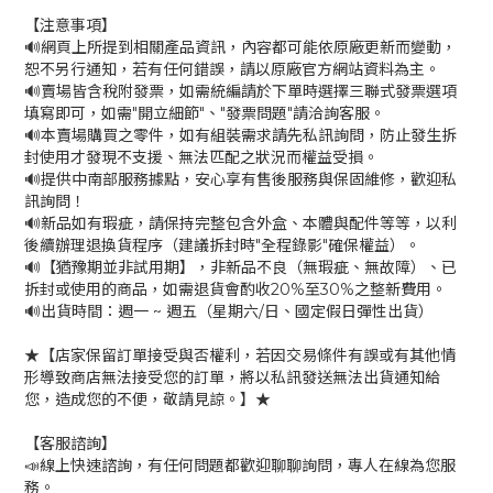
【注意事項】
🔊網頁上所提到相關產品資訊，內容都可能依原廠更新而變動，
恕不另行通知，若有任何錯誤，請以原廠官方網站資料為主。
🔊賣場皆含稅附發票，如需統編請於下單時選擇三聯式發票選項
填寫即可，如需"開立細節"、"發票問題"請洽詢客服。
🔊本賣場購買之零件，如有組裝需求請先私訊詢問，防止發生拆
封使用才發現不支援、無法匹配之狀況而權益受損。
🔊提供中南部服務據點，安心享有售後服務與保固維修，歡迎私
訊詢問！
🔊新品如有瑕疵，請保持完整包含外盒、本體與配件等等，以利
後續辦理退換貨程序（建議拆封時"全程錄影"確保權益）。
🔊【猶豫期並非試用期】，非新品不良（無瑕疵、無故障）、已
拆封或使用的商品，如需退貨會酌收20%至30%之整新費用。
🔊出貨時間：週一 ~ 週五（星期六/日、國定假日彈性出貨）
★【店家保留訂單接受與否權利，若因交易條件有誤或有其他情
形導致商店無法接受您的訂單，將以私訊發送無法出貨通知給
您，造成您的不便，敬請見諒。】★
【客服諮詢】
📣線上快速諮詢，有任何問題都歡迎聊聊詢問，專人在線為您服
務。