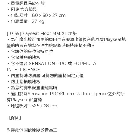
‧重量輕且易於存放
‧F1® 官方塗裝
‧包裝尺寸 80 x 60 x 27 cm
‧包裹重量 27 Kg
[10159]Playseat Floor Mat XL 地墊
‧為什麼出於可預防的原因而有著滑出領换台的風險Playseat地
垫的防旨在讓您在沖向終點線時保持座椅不動。
‧它讓你的座位保持原位
‧它保護您的地板
‧它不適合 SENSATION PRO 或 FORMULA
INTELLIGENCE
‧內置特殊防滑層,可將您的座椅固定到位
‧防止您損壞地板
‧為您的赛車設置畫龍點睛
‧適用於除Sensation PRO和Formula Intelligence之外的所
有Playseat@座椅
‧地毯呎吋: 156.5 x 68 cm
【保固】
※詳細保固依原廠公告為主