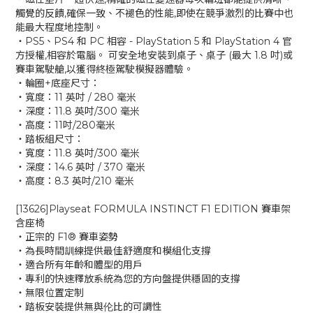
觸覺的反饋,確保一致、不褪色的性能,即使在競爭激烈的比賽中也
能最大程度地控制。
‧PS5、PS4 和 PC 相容 - PlayStation 5 和 PlayStation 4 官
方授權,相容於電腦。 可安全地安裝到桌子、桌子 (最大 1.8 吋)或
賽車駕駛艙,以獲得終極駕駛模擬器體驗。
‧輪圈+底座尺寸：
‧寬度：11 英吋 / 280 毫米
‧深度：11.8 英吋/300 毫米
‧高度：11吋/280毫米
‧踏板組尺寸：
‧寬度：11.8 英吋/300 毫米
‧深度：14.6 英吋 / 370 毫米
‧高度：8.3 英吋/210 毫米
[13626]Playseat FORMULA INSTINCT F1 EDITION 賽車架
含座椅
‧正宗的 F1® 賽車姿勢
‧為長時間訓練提供最佳舒適度和模組化支撐
‧適合所有年齡和體型的用戶
‧專利的快速釋放系統為您的方向盤提供穩固的支撐
‧無限位置定制
‧踏板安裝提供無與伦比的可調性