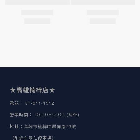
★高雄楠梓店★
07-611-1512
電話
：
營業時間
：
10:00~22:00 (無休)
高雄市楠梓區翠屏路73號
地址
：
（附近有翠仁停車場）