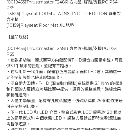
[0019453]Thrustmaster T248R 方向盤+腳踏/支援PC PS4
PS5
[13626]Playseat FORMULA INSTINCT F1 EDITION 賽車架
含座椅
[10159]Playseat Floor Mat XL 地墊
【產品規格】
[0019453]Thrustmaster T248R 方向盤+腳踏/支援PC PS4
PS5
‧這款多功能一體式賽車方向盤配備T-HD混合力回饋系統，可提
供3.1牛頓米的扭矩，並配有三踏板。
‧它採用新一代介面，配備彩色液晶顯示器和LED燈，其動感十
足的全新設計也使其脫穎而出。
‧混合動力回饋 - T-HD (混合動力驅動)系統提供 3.1 Nm 的扭矩
和詳細的力反饋,在每場比賽中提供‧逼真的道路感覺、路緣效果
和精確控制。
‧人體工學輪圈 - 配有穿孔皮革握把、仿碳點綴和 25 個動作按鈕,
可完全控制比賽。
‧下一代 LCD 和 LED 介面 - 整合式彩色 LCD 螢幕,附 20 種以
上的顯示模式和 4 個狀態 LED。 調整力反饋並即時查看遙測,無
需暫停遊戲。 ​
‧磁性墊片 – 超快速,精確的磁性變速器每次輪班都能提供清晰、