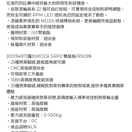
在激烈的比賽中提供最大的耐用性和舒適度。
‧這款滾輪具有 22 個可自訂按鈕，可實現完全控制和即時調整，
而完全可調的 RPM LED 燈則為您的設定增添了動態。
‧憑藉業界領先的 MOZA 快速釋放系統，更換輪圈快速且輕鬆，
使其成為專業賽車手的理想選擇
‧握柄材質：ISF聚氨酯
‧框架和前板材質：鋁合金
‧換檔撥片材質：鋁合金
[0019497]魔爪MOZA SRP2 雙踏板/RS098
‧25種煞車腳感,踏板面角度可調
‧CNC高強度鋁合金
‧可相容第三方基座
‧15Bit高精度角度感測器
‧25種煞車腳感,模擬民用車到賽車的使用場景,提供多種真實開車
體驗
‧壓力感知器確保煞車訊號,高精度輸入精準地控制煞車輸出量
‧踏板材質：高強度鋼
‧底座材質：高強度鋼
‧壓力感測器量程：0-100Kg
‧支援平台：PC
‧商品說明NLR