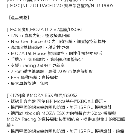
[16030]NLR GT RACER 2.0 賽車架含座椅/NLR-R007
【產品規格】
[16606]魔爪MOZA R12 V2基座/RS081
‧12Nm 直驅力矩，極致擬真回饋
‧NextGen Force 3.0 力回饋系統，細膩操控新標杆
‧高精度雙軸承設計，穩定性更強
‧MOZA Pit House 智慧調控，個性化操控更靈活
‧手機APP無線調節，隨時隨地調整設定
‧支援 iRacing 360Hz 更新率
‧21-bit 磁性編碼器，具備 2.09 百萬高解析度
‧FFB 驅動系統：直接驅動
‧最大車輪旋轉：無限
[14179]魔爪MOZA ESX 盤面/RS052
‧透過此方向盤 可使任何Moza基座再XBOX上遊玩。
‧採用堅固的鋁合金輪圈和防滑、防汗 ISF PU 握把設計
‧適用於 Xbox 的 MOZA ESX 方向盤將官方 Xbox 授權與
MOZA Racing 的直接驅動技術相結合，提供無與倫比的賽車體
驗。
‧採用堅固的鋁合金輪圈和防滑、防汗 ISF PU 握把設計，確保