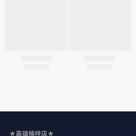
★高雄楠梓店★