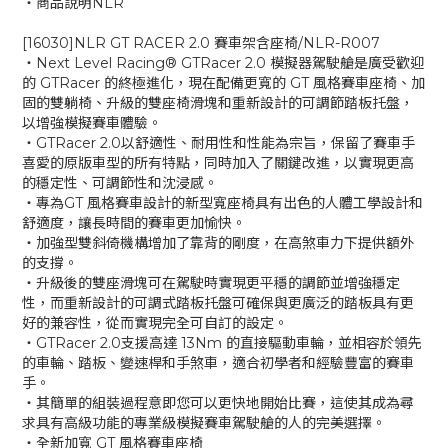
‧商品說明NLR
[16030]NLR GT RACER 2.0 賽車架含座椅/NLR-R007
‧Next Level Racing® GTRacer 2.0 模擬器駕駛艙是廣受歡迎
的 GTRacer 的終極進化，現在配備更寬的 GT 風格賽車座椅、加
固的雙躺椅、升級的雙座椅滑塊和重新設計的可調節踏板托盤，
以增強模擬賽車體驗。
‧GTRacer 2.0以舒適性、耐用性和性能為宗旨，保留了賽車手
喜愛的原版車型的所有特點，同時加入了關鍵改進，以實現更高
的穩定性、可調節性和沈浸感。
‧專為GT 風格賽車設計的新型寬座椅具有出色的人體工學設計和
舒適度，讓長時間的賽車更加愉快。
‧加強型雙斜倚機構增加了靠背的剛度，在高煞車力下提供額外
的支撐。
‧升級後的雙座滑塊可在駕駛時實現更平穩的調節並增強穩定
性，而重新設計的可調式踏板托盤可確保與更廣泛的踏板具有更
好的兼容性，從而實現完全可自訂的設定。
‧GTRacer 2.0支援高達 13Nm 的直接驅動車輪，並相容於領先
的車輪、踏板、變速桿和手煞車，適合初學者和經驗豐富的賽車
手。
‧其簡單的組裝過程意即您可以更快地開始比賽，這使其成為尋
求具有高級功能的專業級模擬賽車駕駛艙的人的完美選擇。
‧全新加寬 GT 風格賽車座椅