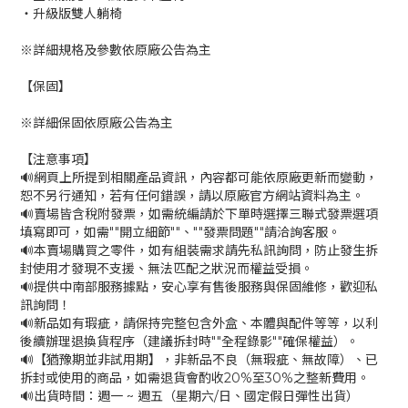
‧升級版雙人躺椅
※詳細規格及參數依原廠公告為主
【保固】
※詳細保固依原廠公告為主
【注意事項】
🔊網頁上所提到相關產品資訊，內容都可能依原廠更新而變動，
恕不另行通知，若有任何錯誤，請以原廠官方網站資料為主。
🔊賣場皆含稅附發票，如需統編請於下單時選擇三聯式發票選項
填寫即可，如需""開立細節""、""發票問題""請洽詢客服。
🔊本賣場購買之零件，如有組裝需求請先私訊詢問，防止發生拆
封使用才發現不支援、無法匹配之狀況而權益受損。
🔊提供中南部服務據點，安心享有售後服務與保固維修，歡迎私
訊詢問！
🔊新品如有瑕疵，請保持完整包含外盒、本體與配件等等，以利
後續辦理退換貨程序（建議拆封時""全程錄影""確保權益）。
🔊【猶豫期並非試用期】，非新品不良（無瑕疵、無故障）、已
拆封或使用的商品，如需退貨會酌收20%至30%之整新費用。
🔊出貨時間：週一 ~ 週五（星期六/日、國定假日彈性出貨）