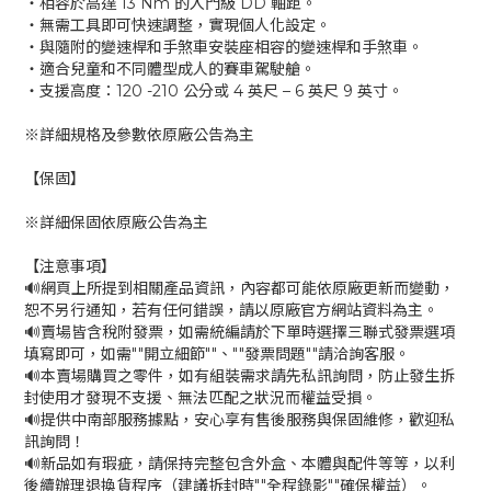
‧相容於高達 13 Nm 的入門級 DD 軸距。
‧無需工具即可快速調整，實現個人化設定。
‧與隨附的變速桿和手煞車安裝座相容的變速桿和手煞車。
‧適合兒童和不同體型成人的賽車駕駛艙。
‧支援高度：120 -210 公分或 4 英尺 – 6 英尺 9 英寸。
※詳細規格及參數依原廠公告為主
【保固】
※詳細保固依原廠公告為主
【注意事項】
🔊網頁上所提到相關產品資訊，內容都可能依原廠更新而變動，
恕不另行通知，若有任何錯誤，請以原廠官方網站資料為主。
🔊賣場皆含稅附發票，如需統編請於下單時選擇三聯式發票選項
填寫即可，如需""開立細節""、""發票問題""請洽詢客服。
🔊本賣場購買之零件，如有組裝需求請先私訊詢問，防止發生拆
封使用才發現不支援、無法匹配之狀況而權益受損。
🔊提供中南部服務據點，安心享有售後服務與保固維修，歡迎私
訊詢問！
🔊新品如有瑕疵，請保持完整包含外盒、本體與配件等等，以利
後續辦理退換貨程序（建議拆封時""全程錄影""確保權益）。