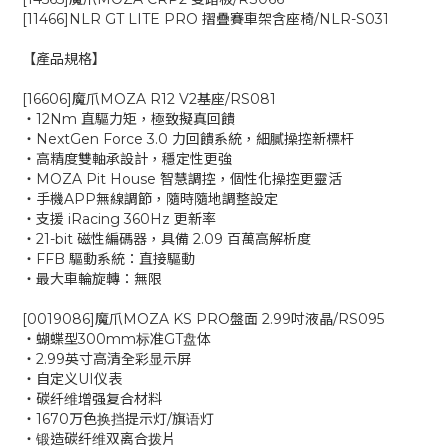
[11466]NLR GT LITE PRO 摺疊賽車架含座椅/NLR-S031
【產品規格】
[16606]魔爪MOZA R12 V2基座/RS081
‧12Nm 直驅力矩，極致擬真回饋
‧NextGen Force 3.0 力回饋系統，細膩操控新標杆
‧高精度雙軸承設計，穩定性更強
‧MOZA Pit House 智慧調控，個性化操控更靈活
‧手機APP無線調節，隨時隨地調整設定
‧支援 iRacing 360Hz 更新率
‧21-bit 磁性編碼器，具備 2.09 百萬高解析度
‧FFB 驅動系統：直接驅動
‧最大車輪旋轉：無限
[0019086]魔爪MOZA KS PRO盤面 2.99吋液晶/RS095
‧蝴蝶型300mm标准GT盘体
‧2.99英寸高清全彩显示屏
‧自定义UI仪表
‧碳纤维增强复合材料
‧1670万色换挡提示灯/旗语灯
‧锻造碳纤维双离合拨片