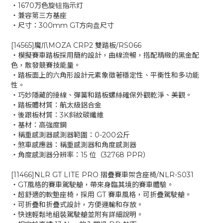
‧1670万色旋钮指示灯
‧兼容第三方基座
‧尺寸：300mm GT方向盘尺寸
[14565]魔爪MOZA CRP2 雙踏板/RS066
‧模擬賽車踏板採用簡約設計，曲線流暢，搭配精緻的黑金配
色，散發競賽技能量。
‧踏板面上的六角形設計元素象徵著穩定性、平衡性和多功能
性。
‧巧妙隱藏的接線、彈簧和踏板螺絲確保外觀乾淨、美觀。
‧踏板體材質：航太級鋁合金
‧後跟板材質：3K斜紋碳纖維
‧基材：高強度鋼
‧稱重感測器感測器範圍：0-200公斤
‧煞車感應器：稱重感測器和角度感測器
‧角度感測器分辨率：15 位（32768 PPR）
[11466]NLR GT LITE PRO 摺疊賽車架含座椅/NLR-S031
‧GT風格的賽車駕駛艙，帶來身臨其境的賽車體驗。
‧超舒適的軟墊座椅，採用 GT 賽車風格，可折疊駕駛艙。
‧可折疊和折疊式設計，方便運輸和存放。
‧快速輕鬆地組裝駕駛艙並附有詳細說明。