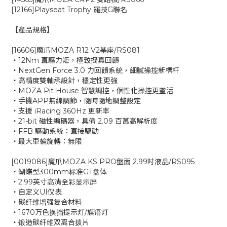
[12166]Playseat Trophy 羅技G聯名
【產品規格】
[16606]魔爪MOZA R12 V2基座/RS081
‧12Nm 直驅力矩，極致擬真回饋
‧NextGen Force 3.0 力回饋系統，細膩操控新標杆
‧高精度雙軸承設計，穩定性更強
‧MOZA Pit House 智慧調控，個性化操控更靈活
‧手機APP無線調節，隨時隨地調整設定
‧支援 iRacing 360Hz 更新率
‧21-bit 磁性編碼器，具備 2.09 百萬高解析度
‧FFB 驅動系統：直接驅動
‧最大車輪旋轉：無限
[0019086]魔爪MOZA KS PRO盤面 2.99吋液晶/RS095
‧蝴蝶型300mm标准GT盘体
‧2.99英寸高清全彩显示屏
‧自定义UI仪表
‧碳纤维增强复合材料
‧1670万色换挡提示灯/旗语灯
‧锻造碳纤维双离合拨片