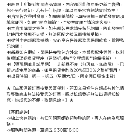
🔊網頁上所提到相關產品資訊，內容都可能依原廠更新而變動，
恕不另行通知，若有任何錯誤，請以原廠官方網站資料為主。
🔊賣場皆含稅附發票，如需統編請於下單時選擇三聯式發票選項
填寫即可，如需""開立細節""、""發票問題""請洽詢客服。
🔊本賣場購買之零件，如有組裝需求請先私訊詢問，防止發生拆
封使用才發現不支援、無法匹配之狀況而權益受損。
🔊提供中南部服務據點，安心享有售後服務與保固維修，歡迎私
訊詢問！
🔊新品如有瑕疵，請保持完整包含外盒、本體與配件等等，以利
後續辦理退換貨程序（建議拆封時""全程錄影""確保權益）。
🔊【猶豫期並非試用期】，非新品不良（無瑕疵、無故障）、已
拆封或使用的商品，如需退貨會酌收20%至30%之整新費用。
🔊出貨時間：週一 ~ 週五（星期六/日、國定假日彈性出貨）
★【店家保留訂單接受與否權利，若因交易條件有誤或有其他情
形導致商店無法接受您的訂單，將以私訊發送無法出貨通知給
您，造成您的不便，敬請見諒。】★
【客服諮詢】
📣線上快速諮詢，有任何問題都歡迎聊聊詢問，專人在線為您服
務。
📣服務時間為週一至週五 9:30至18:00