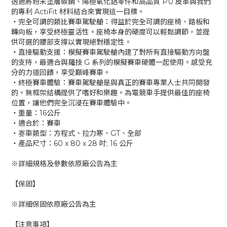
透過將粉末塗層碳鋼、陽極氧化鋁零件和高品質 PU 皮革與我們
的專利 ActiFit 材料結合來實現這一目標。
‧完全可調的類比賽車駕駛艙：得益於完全可調的座椅、踏板和
轉向板，享受終極靈活性。座椅本身的硬度可以輕鬆調節，並提
供可選的腰部支撐以實現絕對穩定性。
‧直接驅動支援：模擬賽車駕駛艙內建了對所有直接驅動方向盤
的支持，最適合與羅技 G 系列的模擬賽車硬體一起使用。感受充
分的力道回饋，享受巔峰賽車。
‧終極賽車體驗：賽車駕駛艙是與真正的賽車專業人士共同開發
的。無框架結構提供了嗜好和樂趣。為電競車手提供最佳的座椅
位置，讓他們完全沉浸在賽車體驗中。
‧重量：16公斤
‧適合於：賽車
‧赛車類型：方程式、拉力寒、GT、全部
‧產品尺寸：60 x 80 x 28 吋; 16 公斤
※詳細規格及參數依原廠公告為主
【保固】
※詳細保固依原廠公告為主
【注意事項】