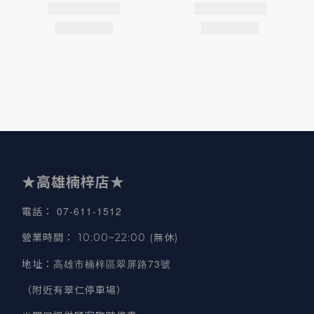
★高雄楠梓店★
07-611-1512
電話
：
營業時間
：
10:00~22:00 (無休)
高雄市楠梓區翠屏路73號
地址
：
（附近有翠仁停車場）