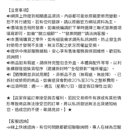
【注意事項】
🔊網頁上所提到相關產品資訊，內容都可能依原廠更新而變動，
恕不另行通知，若有任何錯誤，請以原廠官方網站資料為主。
🔊賣場皆含稅附發票，如需統編請於下單時選擇三聯式發票選項
填寫即可，如需""開立細節""、""發票問題""請洽詢客服。
🔊本賣場購買之零件，如有組裝需求請先私訊詢問，防止發生拆
封使用才發現不支援、無法匹配之狀況而權益受損。
🔊提供中南部服務據點，安心享有售後服務與保固維修，歡迎私
訊詢問！
🔊新品如有瑕疵，請保持完整包含外盒、本體與配件等等，以利
後續辦理退換貨程序（建議拆封時""全程錄影""確保權益）。
🔊【猶豫期並非試用期】，非新品不良（無瑕疵、無故障）、已
拆封或使用的商品，如需退貨會酌收20%至30%之整新費用。
🔊出貨時間：週一 ~ 週五（星期六/日、國定假日彈性出貨）
★【店家保留訂單接受與否權利，若因交易條件有誤或有其他情
形導致商店無法接受您的訂單，將以私訊發送無法出貨通知給
您，造成您的不便，敬請見諒。】★
【客服諮詢】
📣線上快速諮詢，有任何問題都歡迎聊聊詢問，專人在線為您服