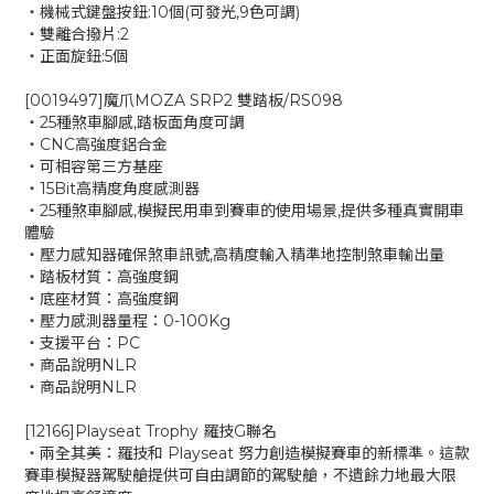
‧機械式鍵盤按鈕:10個(可發光,9色可調)
‧雙離合撥片:2
‧正面旋鈕:5個
[0019497]魔爪MOZA SRP2 雙踏板/RS098
‧25種煞車腳感,踏板面角度可調
‧CNC高強度鋁合金
‧可相容第三方基座
‧15Bit高精度角度感測器
‧25種煞車腳感,模擬民用車到賽車的使用場景,提供多種真實開車
體驗
‧壓力感知器確保煞車訊號,高精度輸入精準地控制煞車輸出量
‧踏板材質：高強度鋼
‧底座材質：高強度鋼
‧壓力感測器量程：0-100Kg
‧支援平台：PC
‧商品說明NLR
‧商品說明NLR
[12166]Playseat Trophy 羅技G聯名
‧兩全其美：羅技和 Playseat 努力創造模擬賽車的新標準。這款
賽車模擬器駕駛艙提供可自由調節的駕駛艙，不遺餘力地最大限