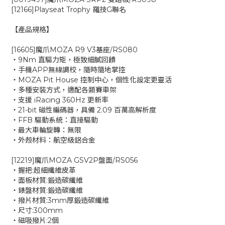
[12166]Playseat Trophy 羅技G聯名
【產品規格】
[16605]魔爪MOZA R9 V3基座/RS080
‧9Nm 直驅力矩，極致細膩回饋
‧手機APP無線調校，隨時隨地掌控
‧MOZA Pit House 控制中心，個性化設定更靈活
‧多種安裝方式，適配各類賽車架
‧支援 iRacing 360Hz 更新率
‧21-bit 磁性編碼器，具備 2.09 百萬高解析度
‧FFB 驅動系統：直接驅動
‧最大車輪旋轉：無限
‧外殼材料：航空級鋁合金
[12219]魔爪MOZA GSV2P盤面/RS056
‧握把:超細纖維皮革
‧面板材質:鍛造碳纖維
‧錶盤材質:鍛造碳纖維
‧撥片材質:3mm厚鍛造碳纖維
‧尺寸:300mm
‧磁吸撥片:2個