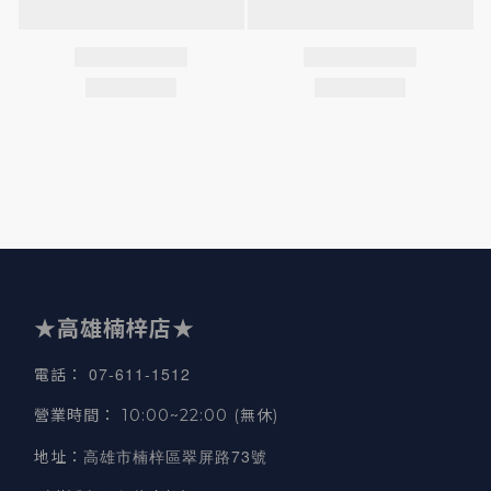
★高雄楠梓店★
07-611-1512
電話
：
營業時間
：
10:00~22:00 (無休)
高雄市楠梓區翠屏路73號
地址
：