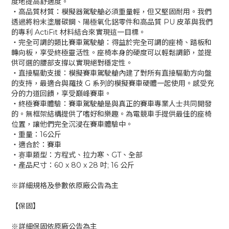
度地提高舒適度。
‧高品質材質：模擬器駕駛艙必須重量輕，但又堅固耐用。我們
透過將粉末塗層碳鋼、陽極氧化鋁零件和高品質 PU 皮革與我們
的專利 ActiFit 材料結合來實現這一目標。
‧完全可調的類比賽車駕駛艙：得益於完全可調的座椅、踏板和
轉向板，享受終極靈活性。座椅本身的硬度可以輕鬆調節，並提
供可選的腰部支撐以實現絕對穩定性。
‧直接驅動支援：模擬賽車駕駛艙內建了對所有直接驅動方向盤
的支持，最適合與羅技 G 系列的模擬賽車硬體一起使用。感受充
分的力道回饋，享受巔峰賽車。
‧終極賽車體驗：賽車駕駛艙是與真正的賽車專業人士共同開發
的。無框架結構提供了嗜好和樂趣。為電競車手提供最佳的座椅
位置，讓他們完全沉浸在賽車體驗中。
‧重量：16公斤
‧適合於：賽車
‧赛車類型：方程式、拉力寒、GT、全部
‧產品尺寸：60 x 80 x 28 吋; 16 公斤
※詳細規格及參數依原廠公告為主
【保固】
※詳細保固依原廠公告為主