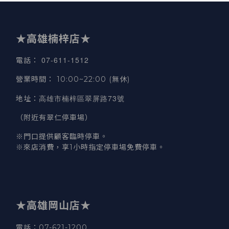
★高雄楠梓店★
07-611-1512
電話
：
營業時間
：
10:00~22:00 (無休)
高雄市楠梓區翠屏路73號
地址
：
（附近有翠仁停車場）
※門口提供顧客臨時停車。
※來店消費，享1小時指定停車場免費停車。
★高雄岡山店★
電話：07-621-1200