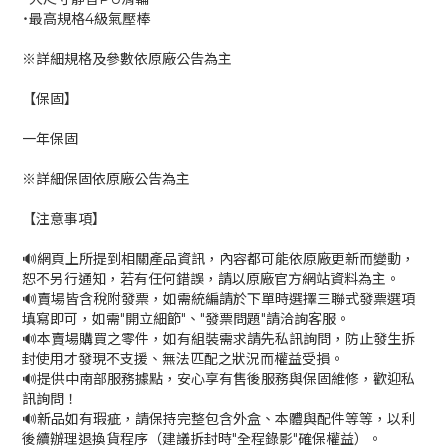
˙最高規格4級氣壓棒
※詳細規格及參數依原廠公告為主
【保固】
一年保固
※詳細保固依原廠公告為主
【注意事項】
🔊網頁上所提到相關產品資訊，內容都可能依原廠更新而變動，
恕不另行通知，若有任何錯誤，請以原廠官方網站資料為主。
🔊賣場皆含稅附發票，如需統編請於下單時選擇三聯式發票選項
填寫即可，如需"開立細節"、"發票問題"請洽詢客服。
🔊本賣場購買之零件，如有組裝需求請先私訊詢問，防止發生拆
封使用才發現不支援、無法匹配之狀況而權益受損。
🔊提供中南部服務據點，安心享有售後服務與保固維修，歡迎私
訊詢問！
🔊新品如有瑕疵，請保持完整包含外盒、本體與配件等等，以利
後續辦理退換貨程序（建議拆封時"全程錄影"確保權益）。