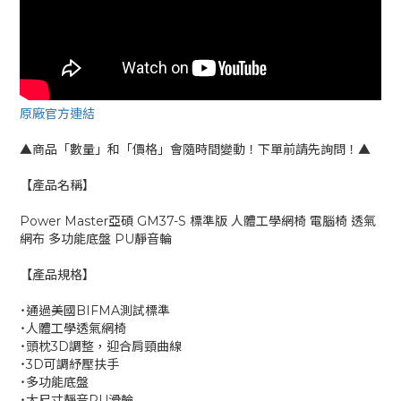
原廠官方連結
▲商品「數量」和「價格」會隨時間變動！下單前請先詢問！▲
【產品名稱】
Power Master亞碩 GM37-S 標準版 人體工學網椅 電腦椅 透氣
網布 多功能底盤 PU靜音輪
【產品規格】
˙通過美國BIFMA測試標準
˙人體工學透氣網椅
˙頭枕3D調整，迎合肩頸曲線
˙3D可調紓壓扶手
˙多功能底盤
˙大尺寸靜音PU滑輪