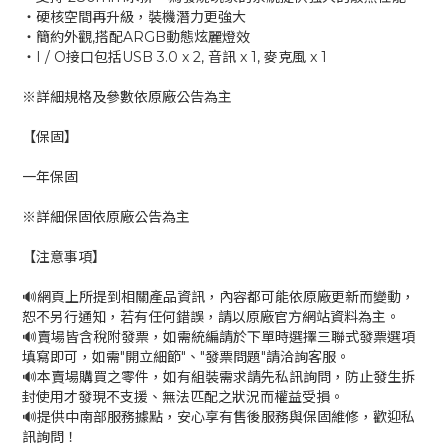
‧硬核空間再升級，裝機潛力更強大
‧簡約外觀,搭配ARGB動態炫麗燈效
‧I / O接口包括USB 3.0 x 2, 音訊 x 1, 麥克風 x 1
※詳細規格及參數依原廠公告為主
【保固】
一年保固
※詳細保固依原廠公告為主
【注意事項】
🔊網頁上所提到相關產品資訊，內容都可能依原廠更新而變動，
恕不另行通知，若有任何錯誤，請以原廠官方網站資料為主。
🔊賣場皆含稅附發票，如需統編請於下單時選擇三聯式發票選項
填寫即可，如需"開立細節"、"發票問題"請洽詢客服。
🔊本賣場購買之零件，如有組裝需求請先私訊詢問，防止發生拆
封使用才發現不支援、無法匹配之狀況而權益受損。
🔊提供中南部服務據點，安心享有售後服務與保固維修，歡迎私
訊詢問！