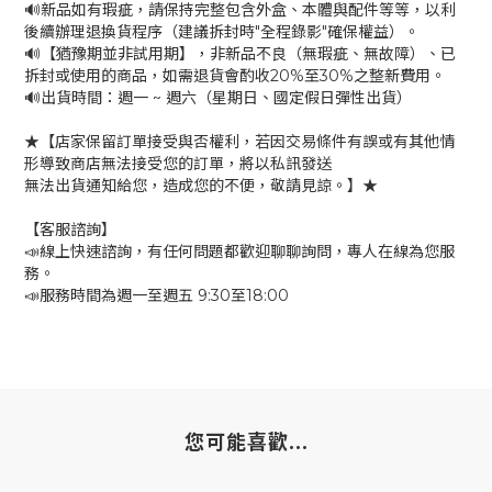
🔊新品如有瑕疵，請保持完整包含外盒、本體與配件等等，以利
後續辦理退換貨程序（建議拆封時"全程錄影"確保權益）。
🔊【猶豫期並非試用期】，非新品不良（無瑕疵、無故障）、已
拆封或使用的商品，如需退貨會酌收20%至30%之整新費用。
🔊出貨時間：週一 ~ 週六（星期日、國定假日彈性出貨）
★【店家保留訂單接受與否權利，若因交易條件有誤或有其他情
形導致商店無法接受您的訂單，將以私訊發送
無法出貨通知給您，造成您的不便，敬請見諒。】★
【客服諮詢】
📣線上快速諮詢，有任何問題都歡迎聊聊詢問，專人在線為您服
務。
📣服務時間為週一至週五 9:30至18:00
您可能喜歡...