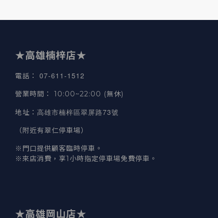
★高雄楠梓店★
07-611-1512
電話
：
營業時間
：
10:00~22:00 (無休)
高雄市楠梓區翠屏路73號
地址
：
（附近有翠仁停車場）
※門口提供顧客臨時停車。
※來店消費，享1小時指定停車場免費停車。
★高雄岡山店★