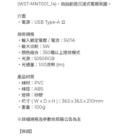
(WST-MNT001_14)，自由創造沉浸式電競氛圍。
介面
‧電源：USB Type-A 公
技術規格
‧輸入額定電壓 / 電流：5V/1A
‧最大功耗：5W
‧顏色組合：350種以上燈效模式
‧光源：5050RGB
‧光通量：100流明 (lm)
產品材質
‧線材：PVC
‧線控：ABS
‧燈條：矽膠
‧尺寸 ( W x D x H )：36.5 x 36.5 x 210mm
‧重量：100g
※詳細規格及參數依原廠公告為主
【保固】