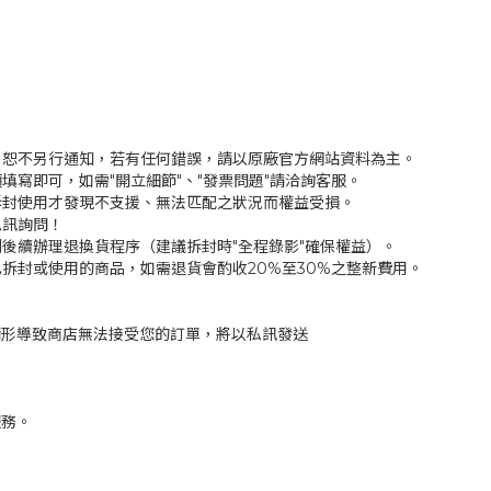
，恕不另行通知，若有任何錯誤，請以原廠官方網站資料為主。
填寫即可，如需"開立細節"、"發票問題"請洽詢客服。
拆封使用才發現不支援、無法匹配之狀況而權益受損。
私訊詢問！
後續辦理退換貨程序（建議拆封時"全程錄影"確保權益）。
拆封或使用的商品，如需退貨會酌收20%至30%之整新費用。
情形導致商店無法接受您的訂單，將以私訊發送
服務。