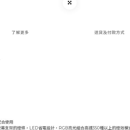
了解更多
送貨及付款方式
▲
 配合使用
壓式螢幕支架的燈條，LED省電設計，RGB亮光組合高達350種以上的燈