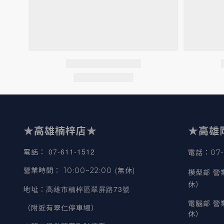
★高雄楠梓店★
★高雄
07-611-1512
電話
：
電話：07-6
營業時間
：
10:00~22:00 (無休)
模型部 營
休）
高雄市楠梓區翠屏路73號
地址
：
電腦部 營
（附近有翠仁停車場）
休）