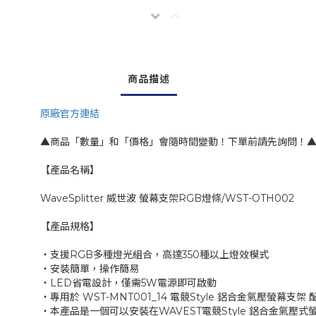
商品描述
原廠官方連結
▲商品「數量」和「價格」會隨時間變動！下單前請先詢問！
【產品名稱】
WaveSplitter 威世波 螢幕支架RGB燈條/WST-OTH002
【產品規格】
‧支援RGB多種燈光組合，高達350種以上燈效模式
‧安裝簡單，操作簡易
‧LED省電設計，僅需5W電源即可啟動
‧專用於 WST-MNT001_14 電競Style 鋁合金氣壓螢幕支架
‧本產品是一個可以安裝在WAVEST電競Style 鋁合金氣