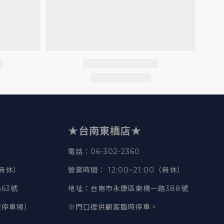
★台南東橋店★
電話
：06-302-2360
（無休）
營業時間
：
12:00~21:00（無休）
63號
地址
：台南市永康區東橋一路388號
豐停車場）
※門口提供顧客臨時停車。