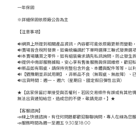
一年保固
※詳細保固依原廠公告為主
【注意事項】
🔊網頁上所提到相關產品資訊，內容都可能依原廠更新而變動
🔊賣場皆含稅附發票，如需統編請於下單時選擇三聯式發票選項
🔊本賣場購買之零件，如有組裝需求請先私訊詢問，防止發生
🔊提供中南部服務據點，安心享有售後服務與保固維修，歡迎
🔊新品如有瑕疵，請保持完整包含外盒、本體與配件等等，以利
🔊【猶豫期並非試用期】，非新品不良（無瑕疵、無故障）、已
🔊出貨時間：週一 ~ 週六（星期日、國定假日彈性出貨）
★【店家保留訂單接受與否權利，若因交易條件有誤或有其他
無法出貨通知給您，造成您的不便，敬請見諒。】★
【客服諮詢】
📣線上快速諮詢，有任何問題都歡迎聊聊詢問，專人在線為您
📣服務時間為週一至週五 9:30至18:00