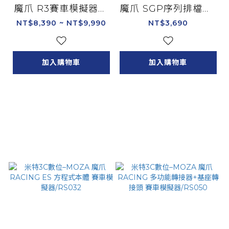
魔爪 R3賽車模擬器套
魔爪 SGP序列排檔桿/
裝 雙踏板 可支援Xbo
RS059
NT$8,390 ~ NT$9,990
NT$3,690
x PC/RS053 /RS074
加入購物車
加入購物車