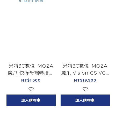
米特3C數位–MOZA
米特3C數位–MOZA
魔爪 快拆母端轉接頭
魔爪 Vision GS VGS
快拆組件 RS07 適用
盤面 RS064
NT$1,500
NT$19,900
R21/R16/R9
加入購物車
加入購物車