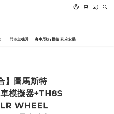
）
門市主機秀
賽車/飛行模擬 到府安裝
BUY NOW
合】圖馬斯特
賽車模擬器+TH8S
LR WHEEL