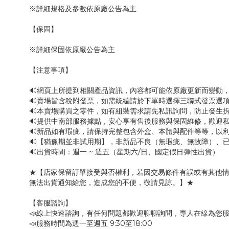
※詳細規格及參數依原廠公告為主
【保固】
※詳細保固依原廠公告為主
【注意事項】
🔊網頁上所提到相關產品資訊，內容都可能依原廠更新而變動
🔊賣場皆含稅附發票，如需統編請於下單時選擇三聯式發票選項
🔊本賣場購買之零件，如有組裝需求請先私訊詢問，防止發生
🔊提供中南部服務據點，安心享有售後服務與保固維修，歡迎
🔊新品如有瑕疵，請保持完整包含外盒、本體與配件等等，以利
🔊【猶豫期並非試用期】，非新品不良（無瑕疵、無故障）、已
🔊出貨時間：週一 ~ 週五（星期六/日、國定假日彈性出貨）
★【店家保留訂單接受與否權利，若因交易條件有誤或有其他
無法出貨通知給您，造成您的不便，敬請見諒。】★
【客服諮詢】
📣線上快速諮詢，有任何問題都歡迎聊聊詢問，專人在線為您
📣服務時間為週一至週五 9:30至18:00