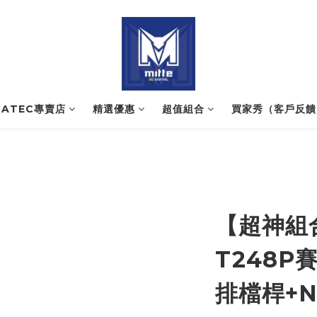
NATEC專賣店
精選優惠
超值組合
買家秀（客戶反饋
【超神組
T248P
排檔桿+N