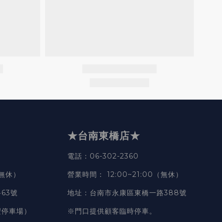
★台南東橋店★
電話
：06-302-2360
（無休）
營業時間
：
12:00~21:00（無休）
63號
地址
：台南市永康區東橋一路388號
豐停車場）
※門口提供顧客臨時停車。