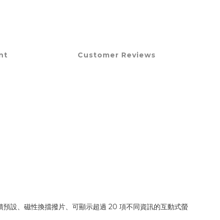
nt
Customer Reviews
力回饋預設、磁性換擋撥片、可顯示超過 20 項不同資訊的互動式螢