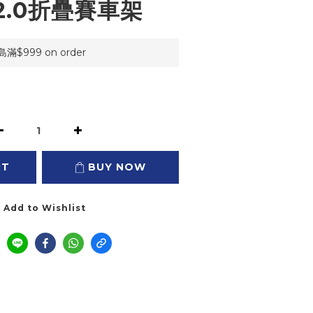
 2.0折疊賽車架
999 on order
RT
BUY NOW
Add to Wishlist