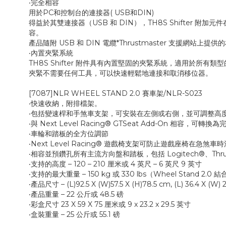
‧完全相容
用於PC和控制台的連接器( USB和DIN)
得益於其雙連接器（USB 和 DIN），TH8S Shifter 附加元件在
容。
產品隨附 USB 和 DIN 電纜*Thrustmaster 支援網站上
‧內置夾緊系統
TH8S Shifter 附件具有內置堅固的夾緊系統，適用於所有類型的桌子
夾緊不需要任何工具，可以快速輕鬆地連接和取消移位器。
[7087]NLR WHEEL STAND 2.0 賽車架/NLR-S023
‧快速收納，附排檔架。
‧包括變速桿和手煞車支架，可安裝在左側或右側，並可調整高
‧與 Next Level Racing® GTSeat Add-On 相容，可轉
‧車輪和踏板的全方位調節
‧Next Level Racing® 遊戲椅支架可防止遊戲座椅在急煞車
‧相容並預鑽孔所有主流方向盤和踏板，包括 Logitech®、Thrust
‧支持的高度 – 120 – 210 厘米或 4 英尺 – 6 英尺 9 英寸
‧支持的最大重量 – 150 kg 或 330 lbs（Wheel Stand 2.0 結
‧產品尺寸 – (L)92.5 X (W)57.5 X (H)78.5 cm, (L) 36.4 X (W) 2
‧產品重量 – 22 公斤或 48.5 磅
‧彩盒尺寸 23 X 59 X 75 厘米或 9 x 23.2 x 29.5 英寸
‧盒裝重量 – 25 公斤或 55.1 磅