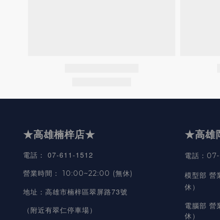
★高雄楠梓店★
★高雄
07-611-1512
電話
：
電話：07-6
營業時間
：
10:00~22:00 (無休)
模型部 營
休）
高雄市楠梓區翠屏路73號
地址
：
電腦部 營
（附近有翠仁停車場）
休）