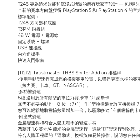
T248 專為追求效能和沉浸式體驗的所有玩家而設計 — 包
全新的賽車方向盤獲得 PlayStation 5 和 PlayStation 4
標準配備：
T248 方向盤和底座
T3PM 踏板組
48 W 電源 + 電源線
固定系統 + 螺絲
USB 連接線
內六角扳手
快速入門指南
[11212]Thrustmaster TH8S Shifter Add on 排檔桿
‧使用手動變速桿完成您的模擬賽車設置，以獲得更高水準的賽車
（拉力賽、卡車、GT、NASCAR）。
‧多功聾變速
8檔,適用於所有類型的車拉力賽,卡車,GT,納斯卡)
無需不必要的動作：8 位 （7+1） “H”型換檔盤允許直接換檔
您可以輕鬆地將齒輪數量增加一倍，以驅動多達 14 個齒輪的卡
‧回應式變速
金屬變速桿和符合人體工程學的變速手柄
憑藉其 1.6 英寸/4 釐米的金屬變速桿，這款“短”變速桿對乾
符合人體工程學的「運動式」換檔旋鈕易於操作，説明您在任