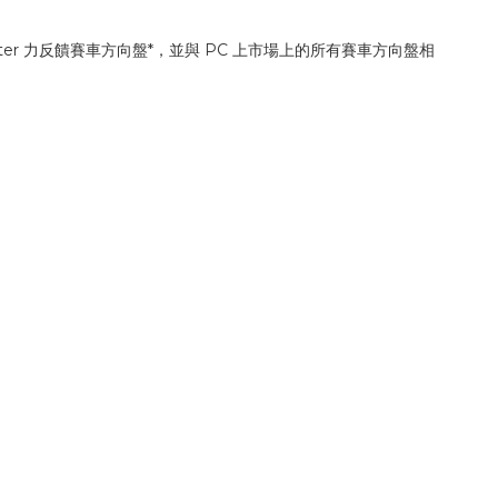
ustmaster 力反饋賽車方向盤*，並與 PC 上市場上的所有賽車方向盤相