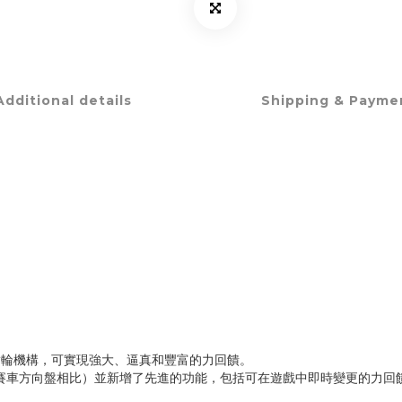
Additional details
Shipping & Payme
▲
▲
和齒輪機構，可實現強大、逼真和豐富的力回饋。
 系列混合動力賽車方向盤相比）並新增了先進的功能，包括可在遊戲中即時變更的