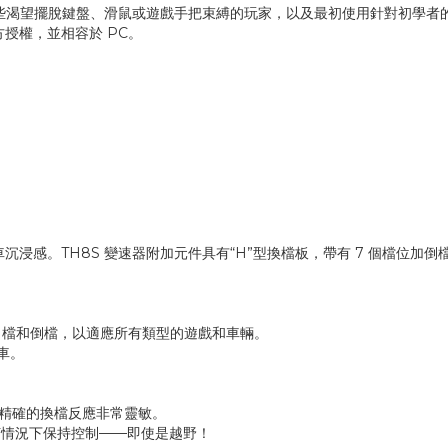
括那些渴望擺脫鍵盤、滑鼠或遊戲手把束縛的玩家，以及最初使用針對初學
 的官方授權，並相容於 PC。
沉浸感。TH8S 變速器附加元件具有“H”型換檔板，帶有 7 個檔位
 7 檔和倒檔，以適應所有類型的遊戲和車輛。
車。
淨、精確的換檔反應非常靈敏。
何情況下保持控制——即使是越野！