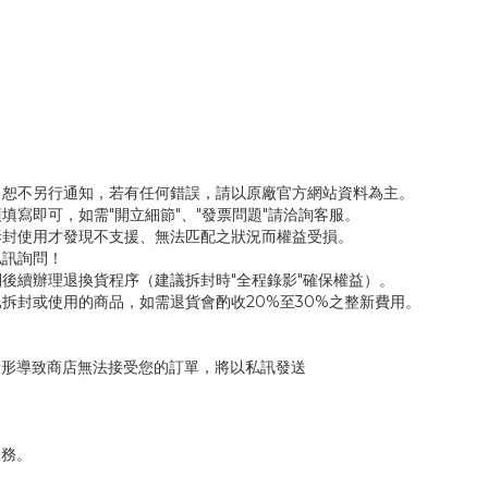
，恕不另行通知，若有任何錯誤，請以原廠官方網站資料為主。
填寫即可，如需"開立細節"、"發票問題"請洽詢客服。
拆封使用才發現不支援、無法匹配之狀況而權益受損。
私訊詢問！
後續辦理退換貨程序（建議拆封時"全程錄影"確保權益）。
拆封或使用的商品，如需退貨會酌收20%至30%之整新費用。
情形導致商店無法接受您的訂單，將以私訊發送
服務。