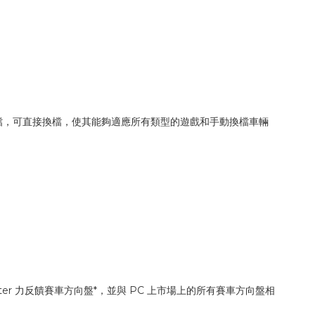
加倒檔，可直接換檔，使其能夠適應所有類型的遊戲和手動換檔車輛
ustmaster 力反饋賽車方向盤*，並與 PC 上市場上的所有賽車方向盤相