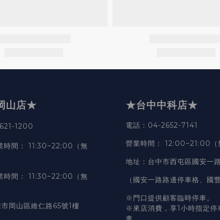
岡山店★
★台中中科店★
電話
：04-2652-7141
21-1200
營業時間
：
12:00~21:00
業時間
：
11:30~22:00（無
地址
：台中市西屯區國安一路
業時間
：
11:30~22:00（無
（國安一路路邊停車格、國
※門口提供顧客臨時停車。
市岡山區維仁路65號1樓
※來店消費，享1小時指定停
車。