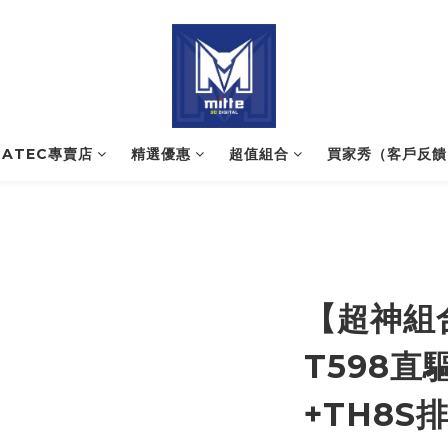
NATEC專賣店
精選優惠
超值組合
買家秀（客戶反饋
【超神組
T598直
+TH8S