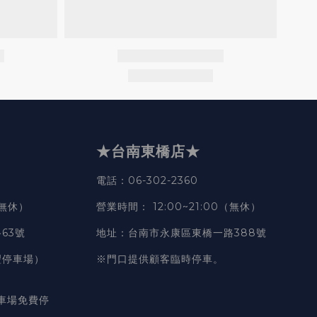
★台南東橋店★
電話
：06-302-2360
（無休）
營業時間
：
12:00~21:00（無休）
63號
地址
：台南市永康區東橋一路388號
豐停車場）
※門口提供顧客臨時停車。
車場免費停