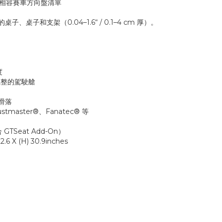
提供的相容賽車方向盤清單
、桌子和支架（0.04–1.6“ / 0.1–4 cm 厚）。
度
換為完整的駕駛艙
時滑落
master®、Fanatec® 等
合 GTSeat Add-On）
2.6 X (H) 30.9inches