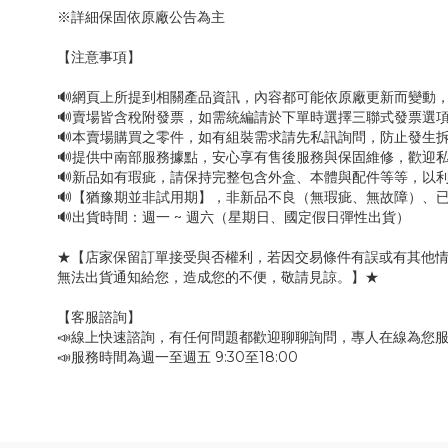
※詳細保固依原廠公告為主
【注意事項】
🔊網頁上所提到相關產品資訊，內容都可能依原廠更新而變動
🔊賣場皆含稅附發票，如需統編請於下單時選擇三聯式發票選項
🔊本賣場購買之零件，如有組裝需求請先私訊詢問，防止發生
🔊提供中南部服務據點，安心享有售後服務與保固維修，歡迎
🔊新品如有瑕疵，請保持完整包含外盒、本體與配件等等，以利
🔊【猶豫期並非試用期】，非新品不良（無瑕疵、無故障）、已
🔊出貨時間：週一 ~ 週六（星期日、國定假日彈性出貨）
★【店家保留訂單接受與否權利，若因交易條件有誤或有其他
無法出貨通知給您，造成您的不便，敬請見諒。】★
【客服諮詢】
📣線上快速諮詢，有任何問題都歡迎聊聊詢問，專人在線為您
📣服務時間為週一至週五 9:30至18:00