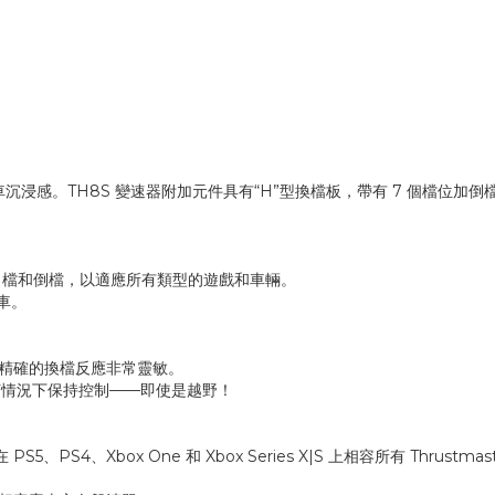
沉浸感。TH8S 變速器附加元件具有“H”型換檔板，帶有 7 個檔位
 7 檔和倒檔，以適應所有類型的遊戲和車輛。
車。
淨、精確的換檔反應非常靈敏。
何情況下保持控制——即使是越野！
 PS5、PS4、Xbox One 和 Xbox Series X|S 上相容所有 Thr