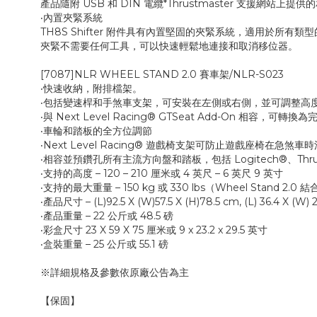
產品隨附 USB 和 DIN 電纜*Thrustmaster 支援網站上
‧內置夾緊系統
TH8S Shifter 附件具有內置堅固的夾緊系統，適用於所有類型的桌子
夾緊不需要任何工具，可以快速輕鬆地連接和取消移位器。
[7087]NLR WHEEL STAND 2.0 賽車架/NLR-S023
‧快速收納，附排檔架。
‧包括變速桿和手煞車支架，可安裝在左側或右側，並可調整高
‧與 Next Level Racing® GTSeat Add-On 相容，可轉
‧車輪和踏板的全方位調節
‧Next Level Racing® 遊戲椅支架可防止遊戲座椅在急煞車
‧相容並預鑽孔所有主流方向盤和踏板，包括 Logitech®、Thrust
‧支持的高度 – 120 – 210 厘米或 4 英尺 – 6 英尺 9 英寸
‧支持的最大重量 – 150 kg 或 330 lbs（Wheel Stand 2.0 結
‧產品尺寸 – (L)92.5 X (W)57.5 X (H)78.5 cm, (L) 36.4 X (W) 2
‧產品重量 – 22 公斤或 48.5 磅
‧彩盒尺寸 23 X 59 X 75 厘米或 9 x 23.2 x 29.5 英寸
‧盒裝重量 – 25 公斤或 55.1 磅
※詳細規格及參數依原廠公告為主
【保固】