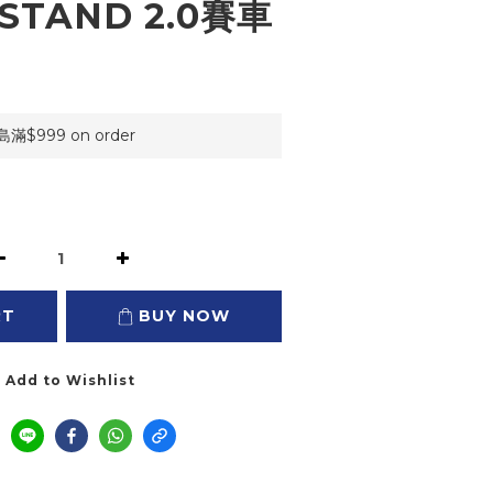
STAND 2.0賽車
999 on order
RT
BUY NOW
Add to Wishlist