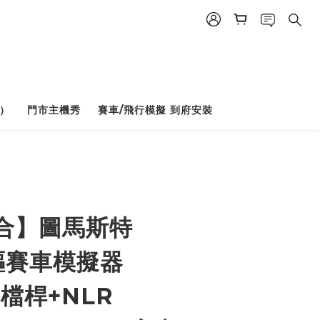
）
門市主機秀
賽車/飛行模擬 到府安裝
BUY NOW
合】圖馬斯特
驅賽車模擬器
排檔桿+NLR