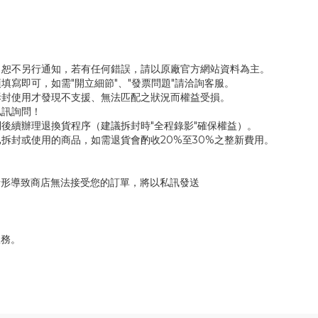
，恕不另行通知，若有任何錯誤，請以原廠官方網站資料為主。
填寫即可，如需"開立細節"、"發票問題"請洽詢客服。
拆封使用才發現不支援、無法匹配之狀況而權益受損。
私訊詢問！
後續辦理退換貨程序（建議拆封時"全程錄影"確保權益）。
拆封或使用的商品，如需退貨會酌收20%至30%之整新費用。
情形導致商店無法接受您的訂單，將以私訊發送
服務。