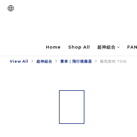
Home
Shop All
超神組合
FA
View All
超神組合
賽車｜飛行模擬器
圖馬斯特 T598