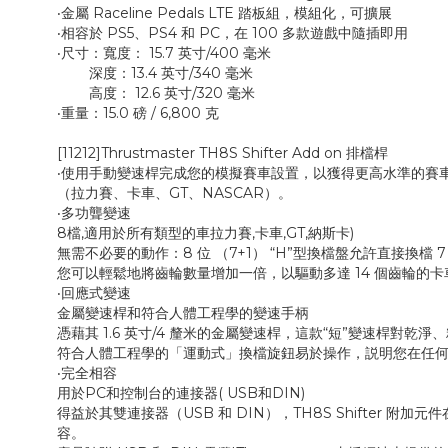
‧金屬 Raceline Pedals LTE 踏板組，模組化，可擴展
‧相容於 PS5、PS4 和 PC，在 100 多款遊戲中隨插即用
‧尺寸：寬度： 15.7 英寸/400 毫米
深度：13.4 英寸/340 毫米
高度： 12.6 英寸/320 毫米
‧重量：15.0 磅 / 6,800 克
[11212]Thrustmaster TH8S Shifter Add on 排檔桿
‧使用手動變速桿完成您的模擬賽車設置，以獲得更高水準的賽車
（拉力賽、卡車、GT、NASCAR）。
‧多功聾變速
8檔,適用於所有類型的車拉力賽,卡車,GT,納斯卡)
無需不必要的動作：8 位 （7+1） “H”型換檔盤允許直接換檔
您可以輕鬆地將齒輪數量增加一倍，以驅動多達 14 個齒輪的卡
‧回應式變速
金屬變速桿和符合人體工程學的變速手柄
憑藉其 1.6 英寸/4 釐米的金屬變速桿，這款“短”變速桿對乾
符合人體工程學的「運動式」換檔旋鈕易於操作，説明您在任
‧完全相容
用於PC和控制台的連接器( USB和DIN)
得益於其雙連接器（USB 和 DIN），TH8S Shifter 附加元件在
容。