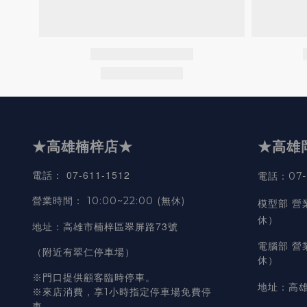
★高雄楠梓店★
★高雄
07-611-1512
電話
：
電話：07-6
營業時間
：
10:00~22:00 (無休)
模型部 營
休）
高雄市楠梓區翠屏路73號
地址
：
電腦部 營
（附近有翠仁停車場）
休）
※門口提供顧客臨時停車。
地址
：
高雄
※來店消費，享1小時指定停車場免費停
車。