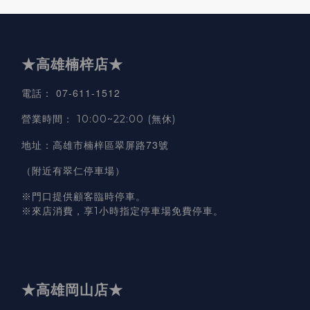
★高雄楠梓店★
07-611-1512
電話
：
營業時間
：
10:00~22:00 (無休)
高雄市楠梓區翠屏路73號
地址
：
（附近有翠仁停車場）
※門口提供顧客臨時停車。
※來店消費，享1小時指定停車場免費停車。
★高雄岡山店★