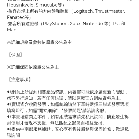
Heusinkveld, Simucube等）
‧兼容市場上所有的方向盤和踏板（Logitech, Thrustmaster,
Fanatec等）
‧兼容所有遊戲機（PlayStation, Xbox, Nintendo 等）PC 和
Mac
※詳細規格及參數依原廠公告為主
【保固】
※詳細保固依原廠公告為主
【注意事項】
🔊網頁上所提到相關產品資訊，內容都可能依原廠更新而變動，
恕不另行通知，若有任何錯誤，請以原廠官方網站資料為主。
🔊賣場皆含稅附發票，如需統編請於下單時選擇三聯式發票選項
填寫即可，如需"開立細節"、"發票問題"請洽詢客服。
🔊本賣場購買之零件，如有組裝需求請先私訊詢問，防止發生拆
封使用才發現不支援、無法匹配之狀況而權益受損。
🔊提供中南部服務據點，安心享有售後服務與保固維修，歡迎私
訊詢問！