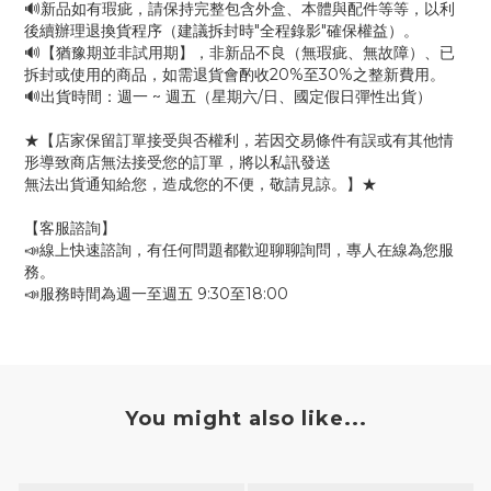
🔊新品如有瑕疵，請保持完整包含外盒、本體與配件等等，以利
後續辦理退換貨程序（建議拆封時"全程錄影"確保權益）。
🔊【猶豫期並非試用期】，非新品不良（無瑕疵、無故障）、已
拆封或使用的商品，如需退貨會酌收20%至30%之整新費用。
🔊出貨時間：週一 ~ 週五（星期六/日、國定假日彈性出貨）
★【店家保留訂單接受與否權利，若因交易條件有誤或有其他情
形導致商店無法接受您的訂單，將以私訊發送
無法出貨通知給您，造成您的不便，敬請見諒。】★
【客服諮詢】
📣線上快速諮詢，有任何問題都歡迎聊聊詢問，專人在線為您服
務。
📣服務時間為週一至週五 9:30至18:00
You might also like...