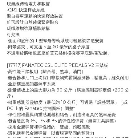
現無線傳輸電力和數據
‧QR2 快速釋放系統
源自賽車運動的快速釋放裝置
錐形設計自然確保緊密貼合
碳纖維增強聚醯胺結構
可兌換
‧側面和底部的 T 型螺母導軌系統可輕鬆調節硬安裝
‧附帶桌夾，可支援 5 至 60 毫米的桌子厚度
不適用於將輪轂底座前置安裝到模擬賽車底盤/駕駛艙。
[17717]FANATEC CSL ELITE PEDALS V2 三踏板
‧高性能三踏板組（離合器、煞車、油門）
‧離合器和油門上均採用非接觸式霍爾感測器，精度高，經久耐用
‧全新稱重感知器煞車系統
‧測量踏板上的最大腳力為 90 公斤（稱重感測器額定值 >200 公
斤）
‧稱重感測器靈敏度（最低約 10 公斤）可透過「調整選單」（或
PC 上的 Fanatec 控制面板）調整*
‧彈性體堆疊與稱重感測器相結合，創造出逼真的煞車感覺
‧包含硬度為 65、75 和 85 的彈性體彈簧（無需工具調整）
‧採用金屬彈簧和彈性體的「雙級」預載感覺
‧還包括替代金屬彈簧，以實現更堅固的預緊力