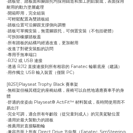
‧踏板臂、踏板面和腳跟托均採用鑄造和加工的鋁製成，表面採用
耐用的動力塗層處理
‧開箱即用，完全組裝
‧可輕鬆配置為雙踏板組
‧踏板位置可沿腳跟支撐側向調整
‧踏板可單獨安裝，無需腳跟托，可倒置安裝（不包括硬體）
‧可拆卸橡膠踏板蓋
‧所有踏板的結構均經過改進，更加耐用
‧改進了對硬安裝點的訪問
‧專用手煞車端口
‧RJ12 或 USB 連接
‧透過 RJ12 直接連接到所有相容的 Fanatec 輪轂底座（建議）
‧用作獨立 USB 輸入裝置（僅限 PC）
[8251]Playseat Trophy Black 賽車架
‧無框架但極其穩定的座椅結構，座椅可以自然地適應賽車手的身
體
‧舒適的坐姿由 Playseat® ActiFit™ 材料製成，長時間使用而不
易出汗
‧完全可調，適合所有年齡段（從兒童到成人）的完美駕駛位置
‧適用於最大製動力的踏板
‧推薦用於直接驅動輪
‧兼容市面上所有 Direct Drive 方向盤（Fanatec, SimSteering,