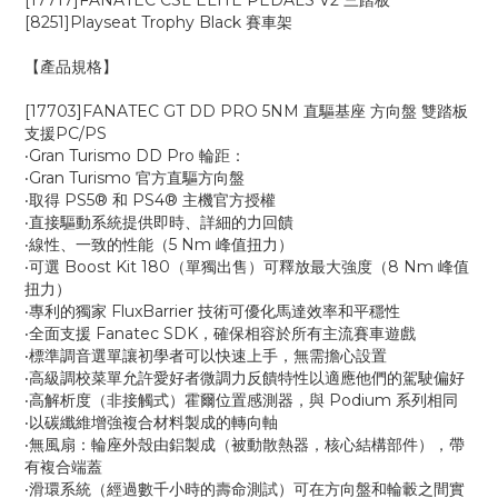
[17717]FANATEC CSL ELITE PEDALS V2 三踏板
[8251]Playseat Trophy Black 賽車架
【產品規格】
[17703]FANATEC GT DD PRO 5NM 直驅基座 方向盤 雙踏板
支援PC/PS
‧Gran Turismo DD Pro 輪距：
‧Gran Turismo 官方直驅方向盤
‧取得 PS5® 和 PS4® 主機官方授權
‧直接驅動系統提供即時、詳細的力回饋
‧線性、一致的性能（5 Nm 峰值扭力）
‧可選 Boost Kit 180（單獨出售）可釋放最大強度（8 Nm 峰值
扭力）
‧專利的獨家 FluxBarrier 技術可優化馬達效率和平穩性
‧全面支援 Fanatec SDK，確保相容於所有主流賽車遊戲
‧標準調音選單讓初學者可以快速上手，無需擔心設置
‧高級調校菜單允許愛好者微調力反饋特性以適應他們的駕駛偏好
‧高解析度（非接觸式）霍爾位置感測器，與 Podium 系列相同
‧以碳纖維增強複合材料製成的轉向軸
‧無風扇：輪座外殼由鋁製成（被動散熱器，核心結構部件），帶
有複合端蓋
‧滑環系統（經過數千小時的壽命測試）可在方向盤和輪轂之間實