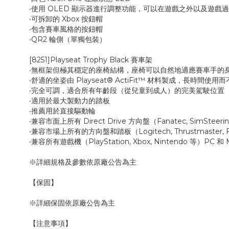
‧使用 OLED 顯示器進行調整功能，可以在遊戲之外以及遊
‧可拆卸的 Xbox 按鈕帽
‧包含賽車風格的按鈕帽
‧QR2 輪側（單獨包裝）
[8251]Playseat Trophy Black 賽車架
‧無框架但極其穩定的座椅結構，座椅可以自然地適應賽車手的
‧舒適的坐姿由 Playseat® ActiFit™ 材料製成，長時間使用
‧完全可調，適合所有年齡段（從兒童到成人）的完美駕駛位置
‧適用於最大製動力的踏板
‧推薦用於直接驅動輪
‧兼容市面上所有 Direct Drive 方向盤（Fanatec, SimSteering
‧兼容市場上所有的方向盤和踏板（Logitech, Thrustmaster, 
‧兼容所有遊戲機（PlayStation, Xbox, Nintendo 等）PC 和 
※詳細規格及參數依原廠公告為主
【保固】
※詳細保固依原廠公告為主
【注意事項】