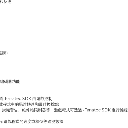
動和反應
（選購）
旋轉編碼器功能
Fanatec SDK 由遊戲控制
 顯示遊戲程式中的馬達轉速和最佳換檔點
、旗幟警告、維修站限制器等，遊戲程式可透過 ‧Fanatec SDK 進行編程
 SDK 顯示遊戲程式的速度或檔位等遙測數據