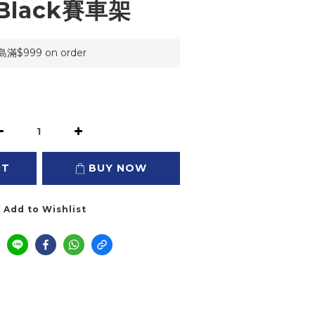
 Black賽車架
999 on order
RT
BUY NOW
Add to Wishlist