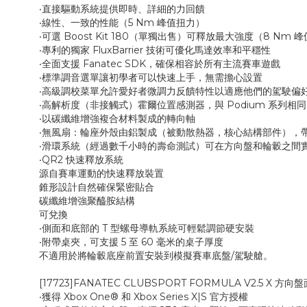
‧直接驅動系統提供即時、詳細的力回饋
‧線性、一致的性能（5 Nm 峰值扭力）
‧可選 Boost Kit 180（單獨出售）可釋放最大強度（8 Nm 
‧專利的獨家 FluxBarrier 技術可優化馬達效率和平穩性
‧全面支援 Fanatec SDK，確保相容於所有主流賽車遊戲
‧標準調音選單讓初學者可以快速上手，無需擔心設置
‧高級調校菜單允許愛好者微調力反饋特性以適應他們的駕駛偏
‧高解析度（非接觸式）霍爾位置感測器，與 Podium 系列相同
‧以碳纖維增強複合材料製成的轉向軸
‧無風扇：輪座外殼由鋁製成（被動散熱器，核心結構部件），
‧滑環系統（經過數千小時的壽命測試）可在方向盤和輪轂之間
‧QR2 快速釋放系統
源自賽車運動的快速釋放裝置
錐形設計自然確保緊密貼合
碳纖維增強聚醯胺結構
可兌換
‧側面和底部的 T 型螺母導軌系統可輕鬆調節硬安裝
‧附帶桌夾，可支援 5 至 60 毫米的桌子厚度
不適用於將輪轂底座前置安裝到模擬賽車底盤/駕駛艙。
[17723]FANATEC CLUBSPORT FORMULA V2.5 X 方向盤
‧獲得 Xbox One® 和 Xbox Series X|S 官方授權