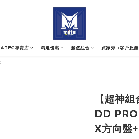
NATEC專賣店
精選優惠
超值組合
買家秀（客戶反饋
O
【超神組合
DD PRO
X方向盤+P