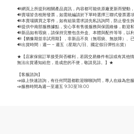
🔊網頁上所提到相關產品資訊，內容都可能依原廠更新而變動
🔊賣場皆含稅附發票，如需統編請於下單時選擇三聯式發票選項
🔊本賣場購買之零件，如有組裝需求請先私訊詢問，防止發生
🔊提供中南部服務據點，安心享有售後服務與保固維修，歡迎
🔊新品如有瑕疵，請保持完整包含外盒、本體與配件等等，以利
🔊【猶豫期並非試用期】，非新品不良（無瑕疵、無故障）、已
🔊出貨時間：週一 ~ 週五（星期六/日、國定假日彈性出貨）
★【店家保留訂單接受與否權利，若因交易條件有誤或有其他
無法出貨通知給您，造成您的不便，敬請見諒。】★
【客服諮詢】
📣線上快速諮詢，有任何問題都歡迎聊聊詢問，專人在線為您
📣服務時間為週一至週五 9:30至18:00