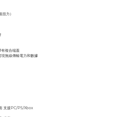
峰值扭力）
好
帶有複合端蓋
實現無線傳輸電力和數據
面 支援PC/PS/Xbox