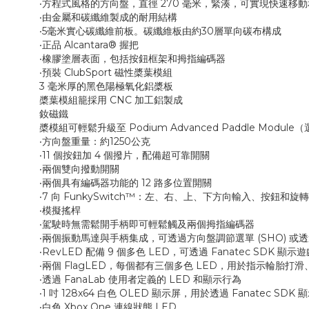
‧方程式風格的方向盤，直徑 270 毫米，緊湊，可實現快速移
‧由金屬和碳纖維製成的耐用結構
‧5毫米實心碳纖維前板。碳纖維板由約30層單向碳布構成
‧正品 Alcantara® 握把
‧橡膠塗層表面，包括按鈕框架和拇指編碼器
‧預裝 ClubSport 磁性槳葉模組
3 毫米厚的黑色陽極氧化鋁槳板
槳葉模組籠採用 CNC 加工鋁製成
釹磁鐵
槳模組可輕鬆升級至 Podium Advanced Paddle Module
‧方向盤重量：約1250公克
‧11 個按鈕加 4 個撥片，配備超可靠開關
‧兩個雙向撥動開關
‧兩個具有編碼器功能的 12 路多位置開關
‧7 向 FunkySwitch™：左、右、上、下方向輸入、按鈕和
‧模擬搖桿
‧駕駛時無需鬆開手柄即可輕鬆觸及兩個拇指編碼器
‧兩個振動馬達與手柄集成，可透過方向盤調節選單 (SHO) 或透過 
‧RevLED 配備 9 個多色 LED，可透過 Fanatec SDK
‧兩個 FlagLED，每個都有三個多色 LED，用於指示輪胎打滑
‧透過 FanaLab 使用者定義的 LED 和顯示行為
‧1 吋 128x64 白色 OLED 顯示屏，用於透過 Fanatec
‧白色 Xbox One 連線狀態 LED