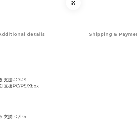
Additional details
Shipping & Payme
▲
▲
板 支援PC/PS
面 支援PC/PS/Xbox
板 支援PC/PS