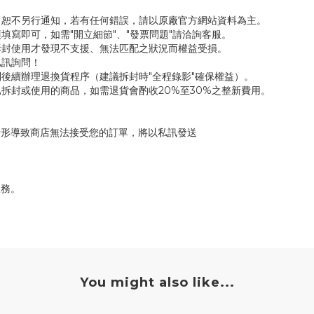
，恕不另行通知，若有任何錯誤，請以原廠官方網站資料為主。
填寫即可，如需"開立細節"、"發票問題"請洽詢客服。
拆封使用才發現不支援、無法匹配之狀況而權益受損。
私訊詢問！
後續辦理退換貨程序（建議拆封時"全程錄影"確保權益）。
拆封或使用的商品，如需退貨會酌收20%至30%之整新費用。
情形導致商店無法接受您的訂單，將以私訊發送
服務。
You might also like...