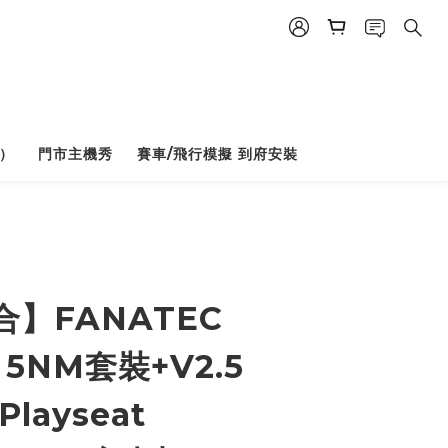
）
門市主機秀
賽車/飛行模擬 到府安裝
BUY NOW
】FANATEC
 5NM套裝+V2.5
layseat