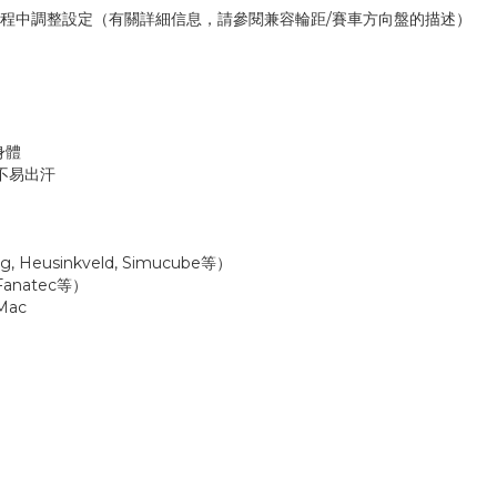
戲過程中調整設定（有關詳細信息，請參閱兼容輪距/賽車方向盤的描述）
身體
而不易出汗
, Heusinkveld, Simucube等）
Fanatec等）
Mac