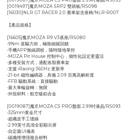
[0019087]魔爪MOZA CS PRO盤面 2.99吋液晶/RS093
[0019497]魔爪MOZA SRP2 雙踏板/RS098
[16030]NLR GT RACER 2.0 賽車架含座椅/NLR-R007
【產品規格】
[16605]魔爪MOZA R9 V3基座/RS080
‧9Nm 直驅力矩，極致細膩回饋
‧手機APP無線調校，隨時隨地掌控
‧MOZA Pit House 控制中心，個性化設定更靈活
‧多種安裝方式，適配各類賽車架
‧支援 iRacing 360Hz 更新率
‧21-bit 磁性編碼器，具備 2.09 百萬高解析度
‧FFB 驅動系統：直接驅動
‧最大車輪旋轉：無限
‧外殼材料：航空級鋁合金
[0019087]魔爪MOZA CS PRO盤面 2.99吋液晶/RS093
‧325mm黄金尺寸
‧超纖皮手工缝線
‧2.99英寸高清全彩顯示屏
‧自定義UI儀表
‧碳纖维增强複合材料