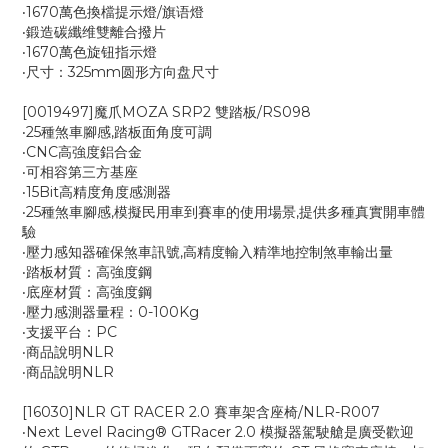
‧1670萬色換檔提示燈/旗语燈
‧鍛造碳纖维雙離合撥片
‧1670萬色旋钮指示燈
‧尺寸：325mm圆形方向盘尺寸
[0019497]魔爪MOZA SRP2 雙踏板/RS098
‧25種煞車腳感,踏板面角度可調
‧CNC高強度鋁合金
‧可相容第三方基座
‧15Bit高精度角度感測器
‧25種煞車腳感,模擬民用車到賽車的使用場景,提供多種真實開車體
驗
‧壓力感知器確保煞車訊號,高精度輸入精準地控制煞車輸出量
‧踏板材質：高強度鋼
‧底座材質：高強度鋼
‧壓力感測器量程：0-100Kg
‧支援平台：PC
‧商品說明NLR
‧商品說明NLR
[16030]NLR GT RACER 2.0 賽車架含座椅/NLR-R007
‧Next Level Racing® GTRacer 2.0 模擬器駕駛艙是廣受歡迎