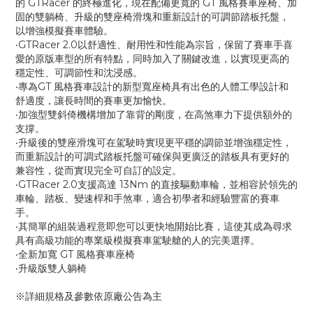
的 GTRacer 的終極進化，現在配備更寬的 GT 風格賽車座椅、加
固的雙躺椅、升級的雙座椅滑塊和重新設計的可調節踏板托盤，
以增強模擬賽車體驗。
‧GTRacer 2.0以舒適性、耐用性和性能為宗旨，保留了賽車手喜
愛的原版車型的所有特點，同時加入了關鍵改進，以實現更高的
穩定性、可調節性和沈浸感。
‧專為GT 風格賽車設計的新型寬座椅具有出色的人體工學設計和
舒適度，讓長時間的賽車更加愉快。
‧加強型雙斜倚機構增加了靠背的剛度，在高煞車力下提供額外的
支撐。
‧升級後的雙座滑塊可在駕駛時實現更平穩的調節並增強穩定性，
而重新設計的可調式踏板托盤可確保與更廣泛的踏板具有更好的
兼容性，從而實現完全可自訂的設定。
‧GTRacer 2.0支援高達 13Nm 的直接驅動車輪，並相容於領先的
車輪、踏板、變速桿和手煞車，適合初學者和經驗豐富的賽車
手。
‧其簡單的組裝過程意即您可以更快地開始比賽，這使其成為尋求
具有高級功能的專業級模擬賽車駕駛艙的人的完美選擇。
‧全新加寬 GT 風格賽車座椅
‧升級版雙人躺椅
※詳細規格及參數依原廠公告為主