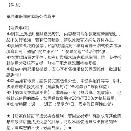
【保固】
※詳細保固依原廠公告為主
【注意事項】
🔊網頁上所提到相關產品資訊，內容都可能依原廠更新而變動，
恕不另行通知，若有任何錯誤，請以原廠官方網站資料為主。
🔊賣場皆含稅附發票，如需統編請於下單時選擇三聯式發票選項
填寫即可，如需""開立細節""、""發票問題""請洽詢客服。
🔊本賣場購買之零件，如有組裝需求請先私訊詢問，防止發生拆
封使用才發現不支援、無法匹配之狀況而權益受損。
🔊提供中南部服務據點，安心享有售後服務與保固維修，歡迎私
訊詢問！
🔊新品如有瑕疵，請保持完整包含外盒、本體與配件等等，以利
後續辦理退換貨程序（建議拆封時""全程錄影""確保權益）。
🔊【猶豫期並非試用期】，非新品不良（無瑕疵、無故障）、已
拆封或使用的商品，如需退貨會酌收20%至30%之整新費用。
🔊出貨時間：週一 ~ 週五（星期六/日、國定假日彈性出貨）
★【店家保留訂單接受與否權利，若因交易條件有誤或有其他情
形導致商店無法接受您的訂單，將以私訊發送無法出貨通知給
您，造成您的不便，敬請見諒。】★