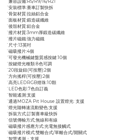
˙兼容設備:R5/R9/16/R21
˙安裝標準:賽車訂製快拆
˙骨架材質:拉絲鋁合金
˙面板材質:鍛造碳纖維
˙後殼材質:鋁合金
˙撥片材質:3mm厚鍛造碳纖維
˙撥片磁鐵:強力磁鐵
˙尺寸:13英吋
˙磁吸撥片:4個
˙可發光機械鍵盤質感按鍵:10個
˙按鍵燈光種類:8色可調
˙20段旋鈕(可按壓):2個
˙方向搖桿(可按壓):2個
˙高亮LEDRGB燈珠:10顆
˙LED色彩:7色自訂義
˙智能遙測:支援
˙通過MOZA Pit House 設置燈光: 支援
˙燈光隨轉速流動變色:支援
˙拆裝方式:訂製賽車級快拆
˙信號傳輸方式:無線和有線
˙磁吸撥片感應方式:光電無接觸式
˙磁吸撥片模式:雙離合式/單離合式/開關式
˙智慧遙測：支援