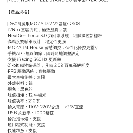
[7087]NLR WHEEL STAND 2.0 賽車架/NLR-S023
【產品規格】
[16606]魔爪MOZA R12 V2基座/RS081
•12Nm 直驅力矩，極致擬真回饋
•NextGen Force 3.0 力回饋系統，細膩操控新標杆
•高精度雙軸承設計，穩定性更強
•MOZA Pit House 智慧調控，個性化操控更靈活
•手機APP無線調節，隨時隨地調整設定
•支援 iRacing 360Hz 更新率
•21-bit 磁性編碼器，具備 2.09 百萬高解析度
‧FFB 驅動系統：直接驅動
‧最大車輪旋轉：無限
‧外殼材料：鋁
‧顏色：黑色的
‧峰值扭矩：12 牛頓米
‧峰值功率：216 瓦
‧輸入電壓：110V~220V交流 —>36V直流
‧USB 刷新率：1000赫茲
‧輪距指示燈：支援
‧應用程式功能：支援
‧快速釋放：支援