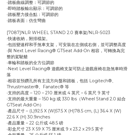
‧踏板曲線調整：可調節的
‧即時踏板輸出顯示：可調節的
‧踏板壓力接合點：可調節的
‧踏板表面：仿生彎曲
[7087]NLR WHEEL STAND 2.0 賽車架/NLR-S023
‧快速收納，附排檔架。
‧包括變速桿和手煞車支架，可安裝在左側或右側，並可調整高度
‧與 Next Level Racing® GTSeat Add-On 相容，可轉換為完
整的駕駛艙
‧車輪和踏板的全方位調節
‧Next Level Racing® 遊戲椅支架可防止遊戲座椅在急煞車時滑
落
‧相容並預鑽孔所有主流方向盤和踏板，包括 Logitech®、
Thrustmaster®、Fanatec® 等
‧支持的高度 – 120 – 210 厘米或 4 英尺 – 6 英尺 9 英寸
‧支持的最大重量 – 150 kg 或 330 lbs（Wheel Stand 2.0 結合
GTSeat Add-On）
‧產品尺寸 – (L)92.5 X (W)57.5 X (H)78.5 cm, (L) 36.4 X (W)
22.6 X (H) 30.9inches
‧產品重量 – 22 公斤或 48.5 磅
‧彩盒尺寸 23 X 59 X 75 厘米或 9 x 23.2 x 29.5 英寸