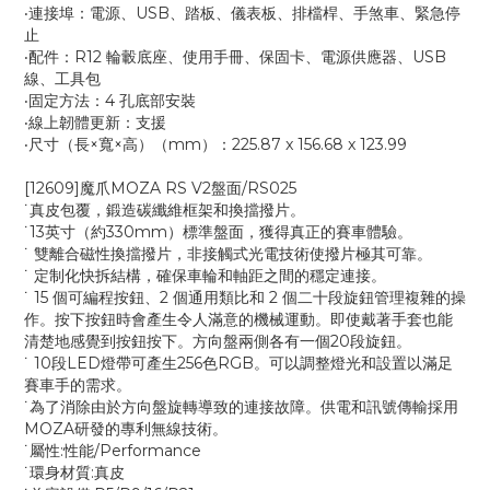
‧連接埠：電源、USB、踏板、儀表板、排檔桿、手煞車、緊急停
止
‧配件：R12 輪轂底座、使用手冊、保固卡、電源供應器、USB
線、工具包
‧固定方法：4 孔底部安裝
‧線上韌體更新：支援
‧尺寸（長×寬×高）（mm）：225.87 x 156.68 x 123.99
[12609]魔爪MOZA RS V2盤面/RS025
˙真皮包覆，鍛造碳纖維框架和換擋撥片。
˙13英寸（約330mm）標準盤面，獲得真正的賽車體驗。
˙ 雙離合磁性換擋撥片，非接觸式光電技術使撥片極其可靠。
˙ 定制化快拆結構，確保車輪和軸距之間的穩定連接。
˙ 15 個可編程按鈕、2 個通用類比和 2 個二十段旋鈕管理複雜的操
作。按下按鈕時會產生令人滿意的機械運動。即使戴著手套也能
清楚地感覺到按鈕按下。方向盤兩側各有一個20段旋鈕。
˙ 10段LED燈帶可產生256色RGB。可以調整燈光和設置以滿足
賽車手的需求。
˙為了消除由於方向盤旋轉導致的連接故障。供電和訊號傳輸採用
MOZA研發的專利無線技術。
˙屬性:性能/Performance
˙環身材質:真皮