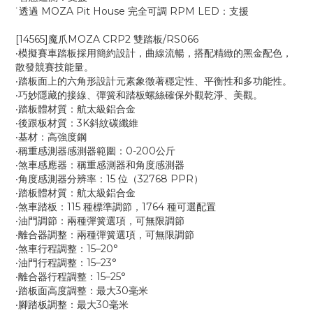
˙透過 MOZA Pit House 完全可調 RPM LED：支援
[14565]魔爪MOZA CRP2 雙踏板/RS066
‧模擬賽車踏板採用簡約設計，曲線流暢，搭配精緻的黑金配色，
散發競賽技能量。
‧踏板面上的六角形設計元素象徵著穩定性、平衡性和多功能性。
‧巧妙隱藏的接線、彈簧和踏板螺絲確保外觀乾淨、美觀。
‧踏板體材質：航太級鋁合金
‧後跟板材質：3K斜紋碳纖維
‧基材：高強度鋼
‧稱重感測器感測器範圍：0-200公斤
‧煞車感應器：稱重感測器和角度感測器
‧角度感測器分辨率：15 位（32768 PPR）
‧踏板體材質：航太級鋁合金
‧煞車踏板：115 種標準調節，1764 種可選配置
‧油門調節：兩種彈簧選項，可無限調節
‧離合器調整：兩種彈簧選項，可無限調節
‧煞車行程調整：15–20°
‧油門行程調整：15–23°
‧離合器行程調整：15–25°
‧踏板面高度調整：最大30毫米
‧腳踏板調整：最大30毫米