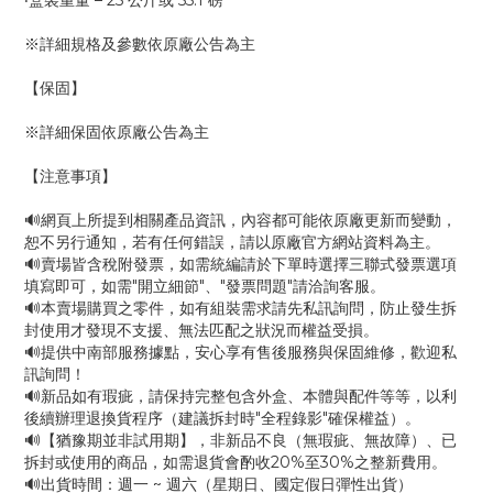
‧盒裝重量 – 25 公斤或 55.1 磅
※詳細規格及參數依原廠公告為主
【保固】
※詳細保固依原廠公告為主
【注意事項】
🔊網頁上所提到相關產品資訊，內容都可能依原廠更新而變動，
恕不另行通知，若有任何錯誤，請以原廠官方網站資料為主。
🔊賣場皆含稅附發票，如需統編請於下單時選擇三聯式發票選項
填寫即可，如需"開立細節"、"發票問題"請洽詢客服。
🔊本賣場購買之零件，如有組裝需求請先私訊詢問，防止發生拆
封使用才發現不支援、無法匹配之狀況而權益受損。
🔊提供中南部服務據點，安心享有售後服務與保固維修，歡迎私
訊詢問！
🔊新品如有瑕疵，請保持完整包含外盒、本體與配件等等，以利
後續辦理退換貨程序（建議拆封時"全程錄影"確保權益）。
🔊【猶豫期並非試用期】，非新品不良（無瑕疵、無故障）、已
拆封或使用的商品，如需退貨會酌收20%至30%之整新費用。
🔊出貨時間：週一 ~ 週六（星期日、國定假日彈性出貨）