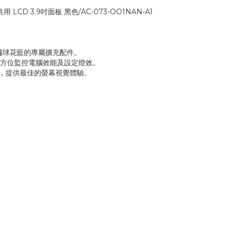
共用 LCD 3.9吋面板 黑色/AC-073-OO1NAN-A1
 330繡球花藍的專屬擴充配件。
0軟體全方位監控電腦效能及設定燈效。
品連動，提供最佳的螢幕視覺體驗。