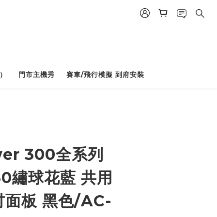
）
門市主機秀
賽車/飛行模擬 到府安裝
BUY NOW
er 300全系列
330繡球花藍 共用
吋面板 黑色/AC-