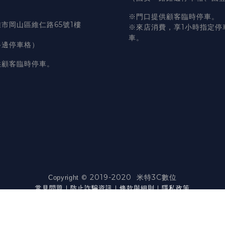
※門口提供顧客臨時停車。
市岡山區維仁路65號1樓
※來店消費，享1小時指定停
車。
路邊停車格）
供顧客臨時停車。
2019-2020 米特3C數位
©
Copyright
常見問題
｜
防止詐騙資訊
｜
條款與細則
｜
隱私政策