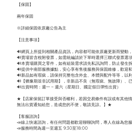
【保固】
兩年保固
※詳細保固依原廠公告為主
【注意事項】
🔊網頁上所提到相關產品資訊，內容都可能依原廠更新而變動
🔊賣場皆含稅附發票，如需統編請於下單時選擇三聯式發票選項
🔊本賣場購買之零件，如有組裝需求請先私訊詢問，防止發生
🔊提供中南部服務據點，安心享有售後服務與保固維修，歡迎
🔊新品如有瑕疵，請保持完整包含外盒、本體與配件等等，以利
🔊【猶豫期並非試用期】，非新品不良（無瑕疵、無故障）、已
🔊出貨時間：週一 ~ 週六（星期日、國定假日彈性出貨）
★【店家保留訂單接受與否權利，若因交易條件有誤或有其他
無法出貨通知給您，造成您的不便，敬請見諒。】★
【客服諮詢】
📣線上快速諮詢，有任何問題都歡迎聊聊詢問，專人在線為您
📣服務時間為週一至週五 9:30至18:00