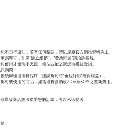
，恕不另行通知，若有任何錯誤，請以原廠官方網站資料為主。
填寫即可，如需"開立細節"、"發票問題"請洽詢客服。
拆封使用才發現不支援、無法匹配之狀況而權益受損。
私訊詢問！
後續辦理退換貨程序（建議拆封時"全程錄影"確保權益）。
拆封或使用的商品，如需退貨會酌收20%至30%之整新費用。
情形導致商店無法接受您的訂單，將以私訊發送
服務。