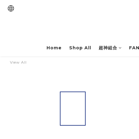
Home
Shop All
超神組合
FA
View All