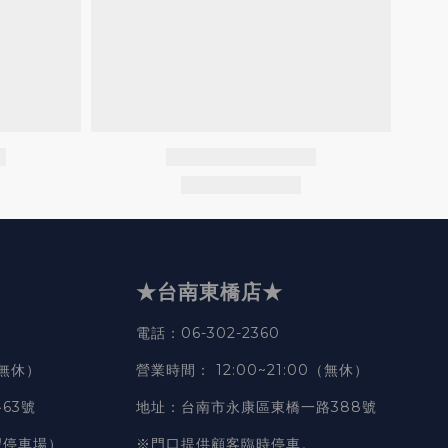
★台南東橋店★
電話
：06-302-2360
（無休）
營業時間
：
12:00~21:00（無休）
63號
地址
：台南市永康區東橋一路388號
豐停車場）
※門口提供顧客臨時停車。