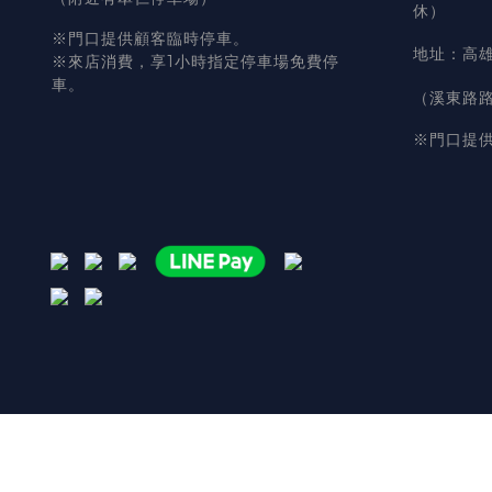
休）
※門口提供顧客臨時停車。
地址
：
高雄
※來店消費，享1小時指定停車場免費停
車。
（溪東路
※門口提