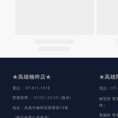
★高雄楠梓店★
★高雄
07-611-1512
電話
：
電話：07-6
營業時間
：
10:00~22:00 (無休)
模型部 營
休）
高雄市楠梓區翠屏路73號
地址
：
電腦部 營
（附近有翠仁停車場）