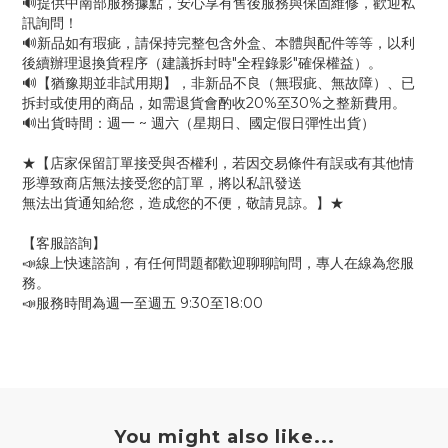
🔊提供中南部服務據點，安心享有售後服務與保固維修，歡迎私
訊詢問！
🔊新品如有瑕疵，請保持完整包含外盒、本體與配件等等，以利
後續辦理退換貨程序（建議拆封時"全程錄影"確保權益）。
🔊【猶豫期並非試用期】，非新品不良（無瑕疵、無故障）、已
拆封或使用的商品，如需退貨會酌收20%至30%之整新費用。
🔊出貨時間：週一 ~ 週六（星期日、國定假日彈性出貨）
★【店家保留訂單接受與否權利，若因交易條件有誤或有其他情
形導致商店無法接受您的訂單，將以私訊發送
無法出貨通知給您，造成您的不便，敬請見諒。】★
【客服諮詢】
📣線上快速諮詢，有任何問題都歡迎聊聊詢問，專人在線為您服
務。
📣服務時間為週一至週五 9:30至18:00
You might also like...