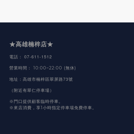
★高雄楠梓店★
07-611-1512
電話
：
營業時間
：
10:00~22:00 (無休)
高雄市楠梓區翠屏路73號
地址
：
（附近有翠仁停車場）
※門口提供顧客臨時停車。
※來店消費，享1小時指定停車場免費停車。