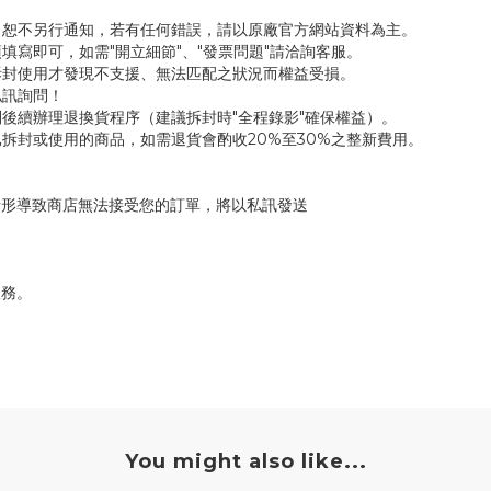
，恕不另行通知，若有任何錯誤，請以原廠官方網站資料為主。
填寫即可，如需"開立細節"、"發票問題"請洽詢客服。
拆封使用才發現不支援、無法匹配之狀況而權益受損。
私訊詢問！
後續辦理退換貨程序（建議拆封時"全程錄影"確保權益）。
拆封或使用的商品，如需退貨會酌收20%至30%之整新費用。
情形導致商店無法接受您的訂單，將以私訊發送
服務。
You might also like...