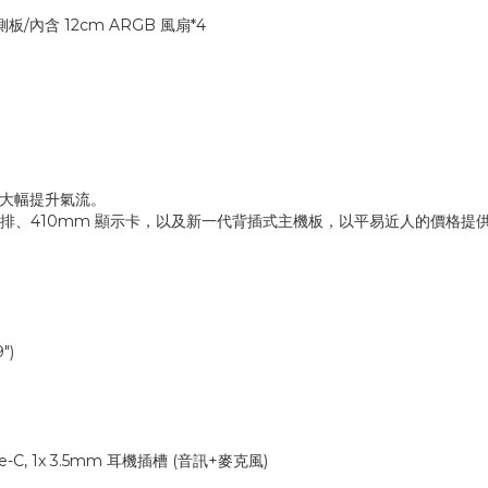
璃側板/內含 12cm ARGB 風扇*4
現，大幅提升氣流。
水冷排、410mm 顯示卡，以及新一代背插式主機板，以平易近人的價格提
")
 Type-C, 1x 3.5mm 耳機插槽 (音訊+麥克風)