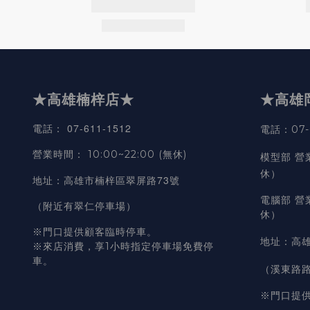
★高雄楠梓店★
★高雄
07-611-1512
電話
：
電話：07-6
營業時間
：
10:00~22:00 (無休)
模型部 營
休）
高雄市楠梓區翠屏路73號
地址
：
電腦部 營
（附近有翠仁停車場）
休）
※門口提供顧客臨時停車。
地址
：
高雄
※來店消費，享1小時指定停車場免費停
車。
（溪東路
※門口提