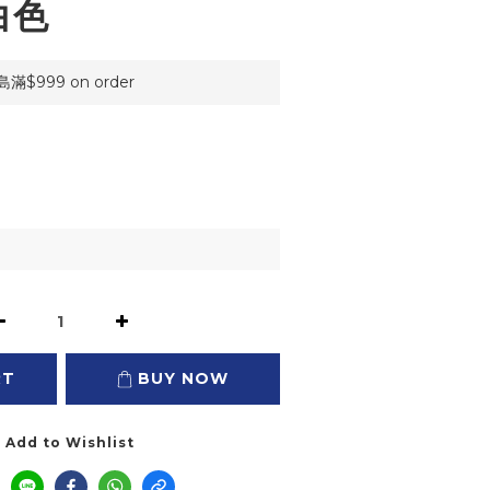
白色
999 on order
RT
BUY NOW
Add to Wishlist