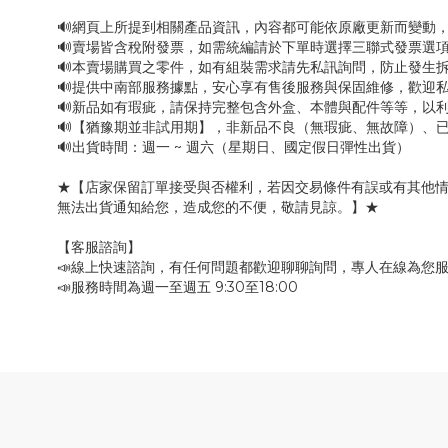
🔊網頁上所提到相關產品資訊，內容都可能依原廠更新而變動
🔊賣場皆含稅附發票，如需統編請於下單時選擇三聯式發票選項
🔊本賣場購買之零件，如有組裝需求請先私訊詢問，防止發生
🔊提供中南部服務據點，安心享有售後服務與保固維修，歡迎
🔊新品如有瑕疵，請保持完整包含外盒、本體與配件等等，以利
🔊【猶豫期並非試用期】，非新品不良（無瑕疵、無故障）、已
🔊出貨時間：週一 ~ 週六（星期日、國定假日彈性出貨）
★【店家保留訂單接受與否權利，若因交易條件有誤或有其他
無法出貨通知給您，造成您的不便，敬請見諒。】★
【客服諮詢】
📣線上快速諮詢，有任何問題都歡迎聊聊詢問，專人在線為您
📣服務時間為週一至週五 9:30至18:00