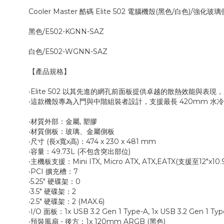
Cooler Master 酷碼 Elite 502 電腦機殼(黑色/白色)/強化玻
黑色/E502-KGNN-SAZ
白色/E502-WGNN-SAZ
【產品規格】
‧Elite 502 以其先進的網孔前面板提供卓越的散熱效能與表
‧這款機殼專為入門與中階組裝者設計，支援最長 420mm 
‧材質外部：金屬, 塑膠
‧材質側板：玻璃、金屬側板
‧尺寸 (長x寬x高)：474 x 230 x 481 mm
‧容量：49.73L (不包含突出部位)
‧主機板支援：Mini ITX, Micro ATX, ATX,EATX(支援至12"x10.9
‧PCI 擴充槽：7
‧5.25" 硬碟架：0
‧3.5" 硬碟架：2
‧2.5" 硬碟架：2 (MAX.6)
‧I/O 面板：1x USB 3.2 Gen 1 Type-A, 1x USB 3.2 Gen 1
‧預裝風扇 - 後方：1x 120mm ARGB (黑色)