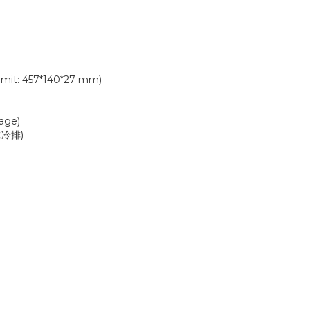
imit: 457*140*27 mm)
ge)
水冷排)