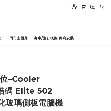
）
門市主機秀
賽車/飛行模擬 到府安裝
BUY NOW
–Cooler
酷碼 Elite 502
強化玻璃側板電腦機