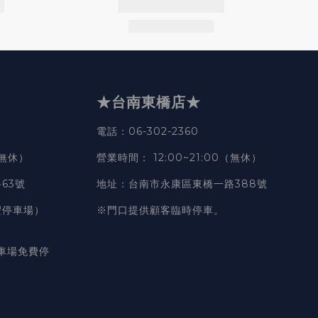
★台南東橋店★
電話
：06-302-2360
（無休）
營業時間
：
12:00~21:00（無休）
63號
地址
：台南市永康區東橋一路388號
豐停車場）
※門口提供顧客臨時停車。
車場免費停