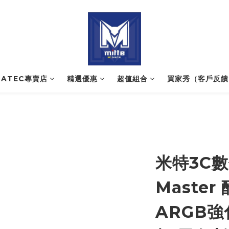
NATEC專賣店
精選優惠
超值組合
買家秀（客戶反饋
米特3C數位
Master 
ARGB