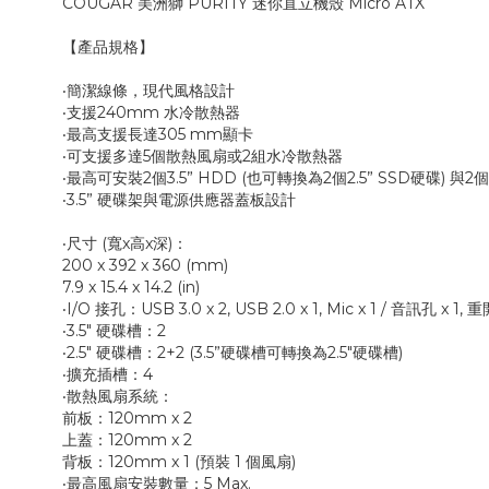
COUGAR 美洲獅 PURITY 迷你直立機殼 Micro ATX
【產品規格】
‧簡潔線條，現代風格設計
‧支援240mm 水冷散熱器
‧最高支援長達305 mm顯卡
‧可支援多達5個散熱風扇或2組水冷散熱器
‧最高可安裝2個3.5” HDD (也可轉換為2個2.5” SSD硬碟) 與2個2
‧3.5” 硬碟架與電源供應器蓋板設計
‧尺寸 (寬x高x深)：
200 x 392 x 360 (mm)
7.9 x 15.4 x 14.2 (in)
‧I/O 接孔：USB 3.0 x 2, USB 2.0 x 1, Mic x 1 / 音訊孔 x 1,
‧3.5" 硬碟槽：2
‧2.5" 硬碟槽：2+2 (3.5”硬碟槽可轉換為2.5"硬碟槽)
‧擴充插槽：4
‧散熱風扇系統：
前板：120mm x 2
上蓋：120mm x 2
背板：120mm x 1 (預裝 1 個風扇)
‧最高風扇安裝數量：5 Max.