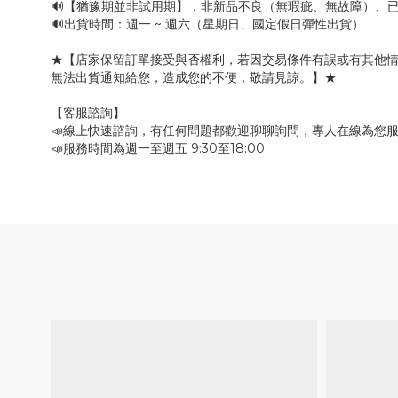
🔊【猶豫期並非試用期】，非新品不良（無瑕疵、無故障）、已
🔊出貨時間：週一 ~ 週六（星期日、國定假日彈性出貨）
★【店家保留訂單接受與否權利，若因交易條件有誤或有其他
無法出貨通知給您，造成您的不便，敬請見諒。】★
【客服諮詢】
📣線上快速諮詢，有任何問題都歡迎聊聊詢問，專人在線為您
📣服務時間為週一至週五 9:30至18:00