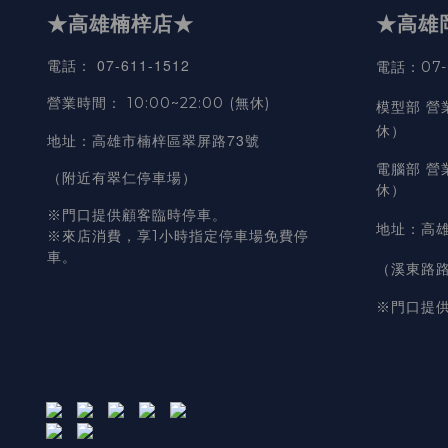
★高雄楠梓店★
★高雄
07-611-1512
電話
：
電話：07-6
營業時間
：
10:00~22:00 (無休)
模型部 營
休）
高雄市楠梓區翠屏路73號
地址
：
電腦部 營
（附近有翠仁停車場）
休）
※門口提供顧客臨時停車。
地址
：
高雄
※來店消費，享1小時指定停車場免費停
車。
（溪東路
※門口提