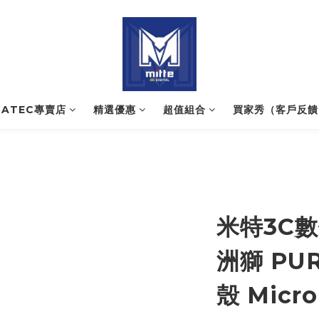
NATEC專賣店
精選優惠
超值組合
買家秀（客戶反饋
米特3C數
洲獅 PU
殼 Micro