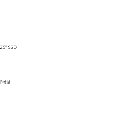
.5” SSD
 重開機鍵