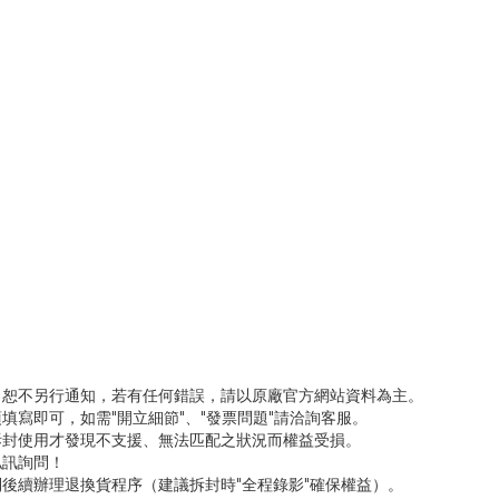
，恕不另行通知，若有任何錯誤，請以原廠官方網站資料為主。
填寫即可，如需"開立細節"、"發票問題"請洽詢客服。
拆封使用才發現不支援、無法匹配之狀況而權益受損。
私訊詢問！
後續辦理退換貨程序（建議拆封時"全程錄影"確保權益）。