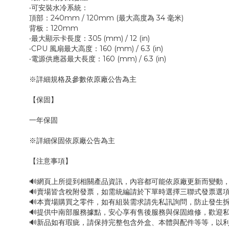
‧可安裝水冷系統：
頂部：240mm / 120mm (最大高度為 34 毫米)
背板：120mm
‧最大顯示卡長度：305 (mm) / 12 (in)
‧CPU 風扇最大高度：160 (mm) / 6.3 (in)
‧電源供應器最大長度：160 (mm) / 6.3 (in)
※詳細規格及參數依原廠公告為主
【保固】
一年保固
※詳細保固依原廠公告為主
【注意事項】
🔊網頁上所提到相關產品資訊，內容都可能依原廠更新而變動
🔊賣場皆含稅附發票，如需統編請於下單時選擇三聯式發票選項
🔊本賣場購買之零件，如有組裝需求請先私訊詢問，防止發生
🔊提供中南部服務據點，安心享有售後服務與保固維修，歡迎
🔊新品如有瑕疵，請保持完整包含外盒、本體與配件等等，以利