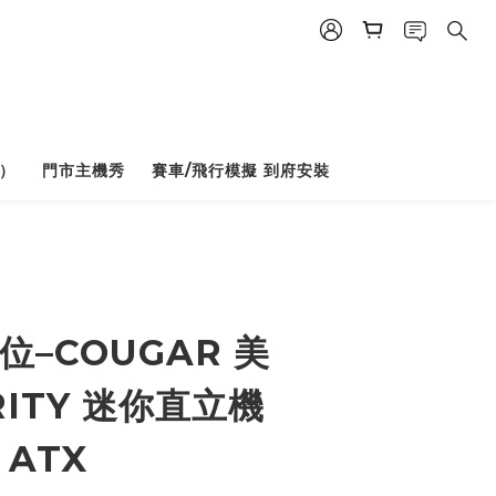
）
門市主機秀
賽車/飛行模擬 到府安裝
BUY NOW
位–COUGAR 美
RITY 迷你直立機
 ATX