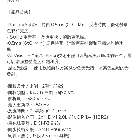
降左右
【產品規格】
‧Rapid VA 面板 - 提供 0.5ms (GtG, Min.) 反應時間，優化螢幕
色彩和亮度。
‧180Hz 更新率 – 反應更快，幀數更流暢。
‧0.5ms (GtG, Min.) 反應時間 - 消除螢幕撕裂和不穩定的幀速
率。
‧AI Vision－全新AI Vision技術不僅可以顯示黑暗區域的細節，還
可以增強整體亮度和飽和度。
‧減藍光設計－使用軟體解決方案減少藍光光譜中藍紫色區域的光
發射。
‧面板尺寸 / 比例：27吋 / 16:9
‧面板類型：1500R 曲面 Rapid VA
‧解析度：2560 x 1440
‧最大更新率：180 Hz
‧反應時間：0.5毫秒 (GtG, min)
‧影像輸入介面：2x HDMI 2.0b / 1x DP 1.4 (HBR2)
‧廣色域覆蓋：DCI-P3 94%
‧同步技術支援：AMD FreeSync
‧喇叭：無 (可外接 3.5 mm 耳機)