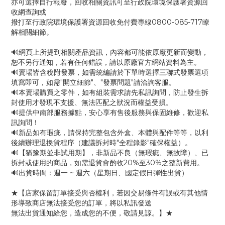
亦可選擇自行報廢，回收相關資訊可至行政院環境保護署資源回
收網查詢或
撥打至行政院環境保護署資源回收免付費專線0800-085-717瞭
解相關細節。
🔊網頁上所提到相關產品資訊，內容都可能依原廠更新而變動，
恕不另行通知，若有任何錯誤，請以原廠官方網站資料為主。
🔊賣場皆含稅附發票，如需統編請於下單時選擇三聯式發票選項
填寫即可，如需"開立細節"、"發票問題"請洽詢客服。
🔊本賣場購買之零件，如有組裝需求請先私訊詢問，防止發生拆
封使用才發現不支援、無法匹配之狀況而權益受損。
🔊提供中南部服務據點，安心享有售後服務與保固維修，歡迎私
訊詢問！
🔊新品如有瑕疵，請保持完整包含外盒、本體與配件等等，以利
後續辦理退換貨程序（建議拆封時"全程錄影"確保權益）。
🔊【猶豫期並非試用期】，非新品不良（無瑕疵、無故障）、已
拆封或使用的商品，如需退貨會酌收20%至30%之整新費用。
🔊出貨時間：週一 ~ 週六（星期日、國定假日彈性出貨）
★【店家保留訂單接受與否權利，若因交易條件有誤或有其他情
形導致商店無法接受您的訂單，將以私訊發送
無法出貨通知給您，造成您的不便，敬請見諒。】★