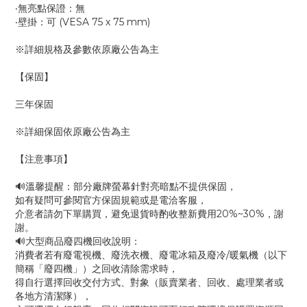
‧無亮點保證：無
‧壁掛：可 (VESA 75 x 75 mm)
※詳細規格及參數依原廠公告為主
【保固】
三年保固
※詳細保固依原廠公告為主
【注意事項】
🔊溫馨提醒：部分廠牌螢幕針對亮暗點不提供保固，
如有疑問可參閱官方保固規範或是電洽客服，
介意者請勿下單購買，避免退貨時酌收整新費用20%~30%，謝
謝。
🔊大型商品廢四機回收說明：
消費者若有廢電視機、廢洗衣機、廢電冰箱及廢冷/暖氣機（以下
簡稱「廢四機」）之回收清除需求時，
得自行選擇回收交付方式、對象（販賣業者、回收、處理業者或
各地方清潔隊），