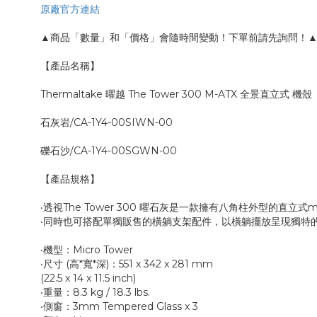
原廠官方連結
▲商品「數量」和「價格」會隨時間變動！下單前請先詢問！
【產品名稱】
Thermaltake 曜越 The Tower 300 M-ATX 全景直立式 機殼
石灰岩/CA-1Y4-00SIWN-00
礫石沙/CA-1Y4-00SGWN-00
【產品規格】
‧透視The Tower 300 曜石灰是一款擁有八角柱外型的直
‧同時也可搭配單獨販售的橫躺支架配件，以橫躺擺放呈現獨特的
‧機型：Micro Tower
‧尺寸 (高*寬*深)：551 x 342 x 281 mm
(22.5 x 14 x 11.5 inch)
‧重量：8.3 kg / 18.3 lbs.
‧側窗：3mm Tempered Glass x 3