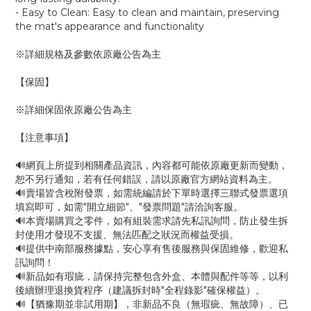
- Easy to Clean: Easy to clean and maintain, preserving
the mat's appearance and functionality
※詳細規格及參數依原廠公告為主
【保固】
※詳細保固依原廠公告為主
【注意事項】
🔊網頁上所提到相關產品資訊，內容都可能依原廠更新而變動，
恕不另行通知，若有任何錯誤，請以原廠官方網站資料為主。
🔊賣場皆含稅附發票，如需統編請於下單時選擇三聯式發票選項
填寫即可，如需"開立細節"、"發票問題"請洽詢客服。
🔊本賣場購買之零件，如有組裝需求請先私訊詢問，防止發生拆
封使用才發現不支援、無法匹配之狀況而權益受損。
🔊提供中南部服務據點，安心享有售後服務與保固維修，歡迎私
訊詢問！
🔊新品如有瑕疵，請保持完整包含外盒、本體與配件等等，以利
後續辦理退換貨程序（建議拆封時"全程錄影"確保權益）。
🔊【猶豫期並非試用期】，非新品不良（無瑕疵、無故障）、已