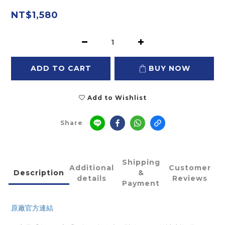
NT$1,580
ADD TO CART
BUY NOW
Add to Wishlist
Share
Shipping
Additional
Customer
Description
&
details
Reviews
Payment
原廠官方連結