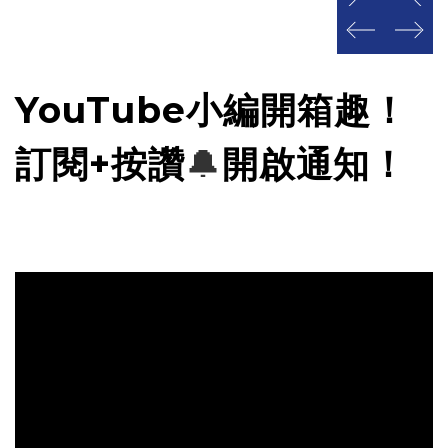
prev
next
prev
next
YouTube小編開箱趣！
訂閱+按讚
🔔
開啟通知！