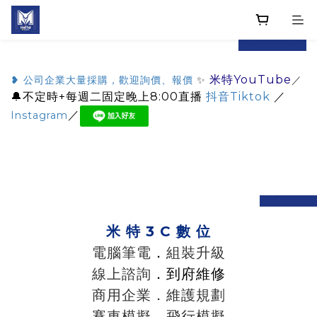
prev
next
米特YouTube
❥ 公司企業大量採購，歡迎詢價、報價
✨
／
🔔不定時+每週二固定晚上8:00直播
抖音Tiktok
／
／
Instagram
prev
n
米 特 3 C 數 位
電腦筆電
．
組裝升級
線上諮詢
．到府維修
商用企業．維護規劃
賽車模擬．飛行模擬