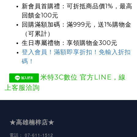
新會員首購禮：可折抵商品價1%
，
最高
回饋金100元
回購滿額加碼：滿999元，送1%購物金
（可累計）
生日專屬禮物：享領購物金300元
登入會員！滿額即享折扣！免輸入折扣
碼！
米特3C數位 官方LINE，
線
上客服洽詢
★高雄楠梓店★
07-611-1512
電話
：