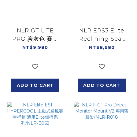
NLR GT LITE
NLR ERS3 Elite
PRO 炭灰色 賽車
Reclining Seat
椅 賽車架 適用直驅
透氣網布版 可調整
NT$9,980
NT$8,980
油門排檔架 通用支
賽車桶椅 適用Elite
援各廠牌方向盤 可
鋁擠系列/NLR-
收納輕量折
E052
疊/NLR-S031GR
ADD TO CART
ADD TO CART