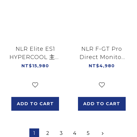
NLR Elite ES1
NLR F-GT Pro
HYPERCOOL 主動
Direct Monitor
式通風賽車桶椅 適
Mount V2 專用螢
NT$15,980
NT$4,980
用Elite鋁擠系
幕架/NLR-R018
列/NLR-E062
ADD TO CART
ADD TO CART
1
2
3
4
5