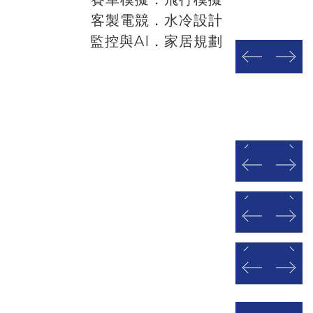
客製電競
．
水冷設計
監控與AI
．
家居規劃
prev
next
prev
next
prev
next
prev
next
prev
next
prev
next
prev
next
prev
next
prev
next
prev
next