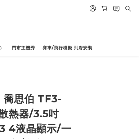
）
門市主機秀
賽車/飛行模擬 到府安裝
BUY NOW
 喬思伯 TF3-
散熱器/3.5吋
x3 4液晶顯示/一