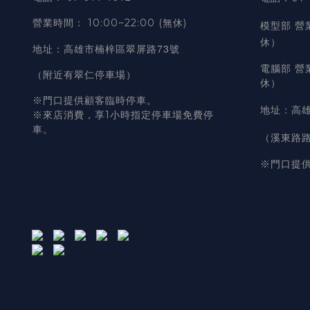
營業時間
：
10:00~22:00 (無休)
模型部 營
休）
高雄市楠梓區翠屏路73號
地址
：
電腦部 營
（附近有翠仁停車場）
休）
※門口提供顧客臨時停車。
地址
：
高雄
※來店消費，享1小時指定停車場免費停
車。
（溪東路
※門口提