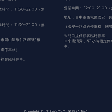
營業時間
：
12:00~21:00
業時間
：
11:30~22:00（無
地址
：台中市西屯區國安一路
業時間
：
11:30~22:00（無
（國安一路路邊停車格、國
※門口提供顧客臨時停車。
市岡山區維仁路65號1樓
※來店消費，享1小時指定停
車。
路邊停車格）
供顧客臨時停車。
2019-2020 米特3C數位
©
Copyright