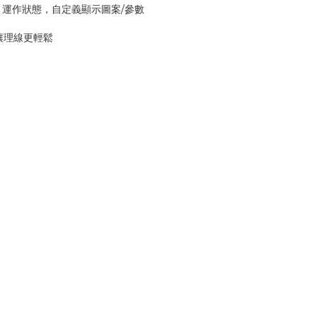
 HDD 運作狀態，自定義顯示圖案/參數
讓理線更輕鬆