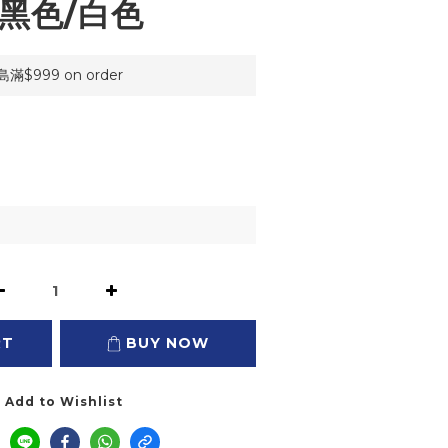
黑色/白色
999 on order
RT
BUY NOW
Add to Wishlist