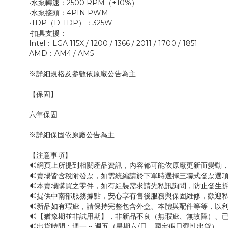
•水泵轉速：2500 RPM（±10%）
•水泵接頭：4PIN PWM
•TDP（D-TDP）：325W
•扣具支援：
Intel：LGA 115X / 1200 / 1366 / 2011 / 1700 / 1851
AMD：AM4 / AM5
※詳細規格及參數依原廠公告為主
【保固】
六年保固
※詳細保固依原廠公告為主
【注意事項】
🔊網頁上所提到相關產品資訊，內容都可能依原廠更新而變動
🔊賣場皆含稅附發票，如需統編請於下單時選擇三聯式發票選項
🔊本賣場購買之零件，如有組裝需求請先私訊詢問，防止發生
🔊提供中南部服務據點，安心享有售後服務與保固維修，歡迎
🔊新品如有瑕疵，請保持完整包含外盒、本體與配件等等，以利
🔊【猶豫期並非試用期】，非新品不良（無瑕疵、無故障）、已
🔊出貨時間：週一 ~ 週五（星期六/日、國定假日彈性出貨）