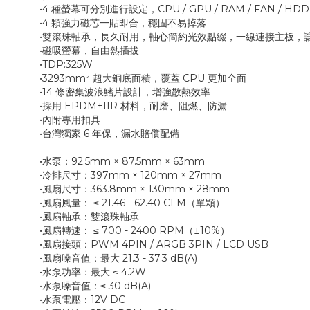
•4 種螢幕可分別進行設定，CPU / GPU / RAM / FAN /
•4 顆強力磁芯一貼即合，穩固不易掉落
•雙滾珠軸承，長久耐用，軸心簡約光效點綴，一線連接主板，
•磁吸螢幕，自由熱插拔
•TDP:325W
•3293mm² 超大銅底面積，覆蓋 CPU 更加全面
•14 條密集波浪鰭片設計，增強散熱效率
•採用 EPDM+IIR 材料，耐磨、阻燃、防漏
•內附專用扣具
•台灣獨家 6 年保，漏水賠償配備
•水泵：92.5mm × 87.5mm × 63mm
•冷排尺寸：397mm × 120mm × 27mm
•風扇尺寸：363.8mm × 130mm × 28mm
•風扇風量： ≤ 21.46 - 62.40 CFM（單顆）
•風扇軸承：雙滾珠軸承
•風扇轉速： ≤ 700 - 2400 RPM（±10%）
•風扇接頭：PWM 4PIN / ARGB 3PIN / LCD USB
•風扇噪音值：最大 21.3 - 37.3 dB(A)
•水泵功率：最大 ≤ 4.2W
•水泵噪音值：≤ 30 dB(A)
•水泵電壓：12V DC