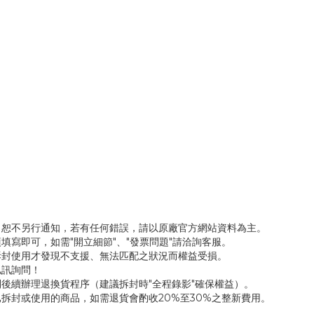
，恕不另行通知，若有任何錯誤，請以原廠官方網站資料為主。
填寫即可，如需"開立細節"、"發票問題"請洽詢客服。
拆封使用才發現不支援、無法匹配之狀況而權益受損。
私訊詢問！
後續辦理退換貨程序（建議拆封時"全程錄影"確保權益）。
拆封或使用的商品，如需退貨會酌收20%至30%之整新費用。