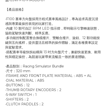
盤/GSW-F10-F1ASBB-01
【產品規格】
‧F100 賽車方向盤採用方程式賽車風格設計，專為追求高度沉浸
感與專業級操控表現的玩家打造。
‧內建 10 顆可自訂 RPM LED 指示燈，即時顯示引擎轉速狀態，
協助駕駛快速判斷、精準反應。
‧多功能控制配置整合換檔撥片、雙離合撥片、旋鈕、12 顆功能按
鍵與五向搖桿，提供靈活且精準的操作體驗，滿足各種賽車設定
與駕駛需求。
‧搭配賽車等級快拆結構與 13 吋方向盤尺寸，兼顧快速更換、耐用
性與穩定操控，為競速玩家帶來流暢且一致的賽道體驗。
‧產品類別：Racing Simulator Bundle
‧尺寸：320 mm
‧FRAME AND FRONT PLATE MATERIAL：ABS + AL
‧DIAL MATERIAL：ABS
‧BUTTONS：12
‧THUMB ROTARY ENCODERS：2
‧5-WAY SWITCH：1
‧SHIFTERS：2
‧CLUTCH PADDLES：2