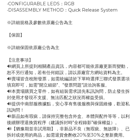
‧CONFIGURABLE LEDS：RGB
‧DISASSEMBLY METHOD：Quick Release System
※詳細規格及參數依原廠公告為主
【保固】
※詳細保固依原廠公告為主
【注意事項】
🔊網頁上所提到相關產品資訊，內容都可能依原廠更新而變動，
恕不另行通知，若有任何錯誤，請以原廠官方網站資料為主。
🔊賣場皆含稅附發票，如需統編請於下單時選擇三聯式發票選項
填寫即可，如需"開立細節"、"發票問題"請洽詢客服。
🔊本賣場購買之零件，如有組裝需求請先私訊詢問，防止發生拆
封使用才發現不支援、無法匹配之狀況而權益受損。
🔊提供中南部服務據點，安心享有售後服務與保固維修，歡迎私
訊詢問！
🔊新品如有瑕疵，請保持完整包含外盒、本體與配件等等，以利
後續辦理退換貨程序（建議拆封時"全程錄影"確保權益）。
🔊【猶豫期並非試用期】，非新品不良（無瑕疵、無故障）、已
拆封或使用的商品，如需退貨會酌收20%至30%之整新費用。