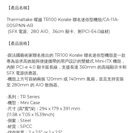
【產品名稱】
Thermaltake 曜越 TR100 Koralie 聯名迷你型機殼/CA-11A-
00SPNN-AR
(SFX 電源、280 AIO、36cm 顯卡、附PCI-E4.0線材)
【產品規格】
‧跟法國藝術家聯名推出的 TR100 Koralie 聯名迷你型機殼是一款
專為追求高效能與便捷攜帶的用戶設計的雙艙式 Mini-ITX 機殼，
內附 PCI-e 4.0 顯卡延長線，支援長達 360mm 的高端顯示卡和
SFX 電源供應器。
‧機殼上方可容納兩個 120mm 或 140mm 風扇，並且支持安裝
至 280mm 的 AIO 散熱器。
‧系列：TR Series
‧機型：Mini Case
‧尺寸 (高*寬*深)：294 x 179 x 391 mm
(11.58 x 7.05 x 15.39inch)
‧側窗：Steel
‧材質：SPCC
‧儲存裝置：2 x 2.5” or 1 x 2.5”