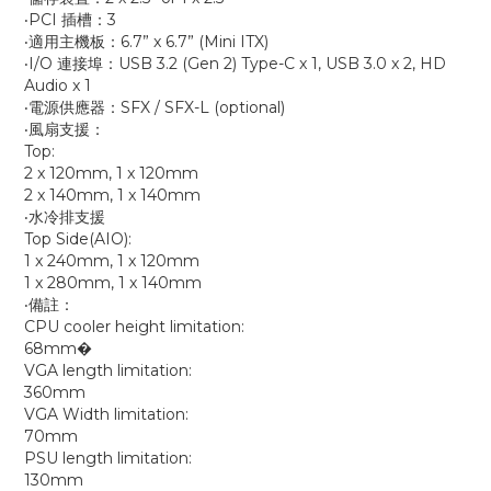
‧PCI 插槽：3
‧適用主機板：6.7” x 6.7” (Mini ITX)
‧I/O 連接埠：USB 3.2 (Gen 2) Type-C x 1, USB 3.0 x 2, HD
Audio x 1
‧電源供應器：SFX / SFX-L (optional)
‧風扇支援：
Top:
2 x 120mm, 1 x 120mm
2 x 140mm, 1 x 140mm
‧水冷排支援
Top Side(AIO):
1 x 240mm, 1 x 120mm
1 x 280mm, 1 x 140mm
‧備註：
CPU cooler height limitation:
68mm�
VGA length limitation:
360mm
VGA Width limitation:
70mm
PSU length limitation:
130mm