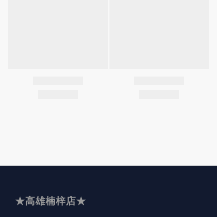
★高雄楠梓店★