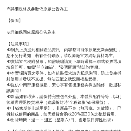
※詳細規格及參數依原廠公告為主
【保固】
※詳細保固依原廠公告為主
【注意事項】
🔊網頁上所提到相關產品資訊，內容都可能依原廠更新而變動，
恕不另行通知，若有任何錯誤，請以原廠官方網站資料為主。
🔊賣場皆含稅附發票，如需統編請於下單時選擇三聯式發票選項
填寫即可，如需"開立細節"、"發票問題"請洽詢客服。
🔊本賣場購買之零件，如有組裝需求請先私訊詢問，防止發生拆
封使用才發現不支援、無法匹配之狀況而權益受損。
🔊提供中南部服務據點，安心享有售後服務與保固維修，歡迎私
訊詢問！
🔊新品如有瑕疵，請保持完整包含外盒、本體與配件等等，以利
後續辦理退換貨程序（建議拆封時"全程錄影"確保權益）。
🔊【猶豫期並非試用期】，非新品不良（無瑕疵、無故障）、已
拆封或使用的商品，如需退貨會酌收20%至30%之整新費用。
🔊出貨時間：週一 ~ 週五（星期六/日、國定假日彈性出貨）