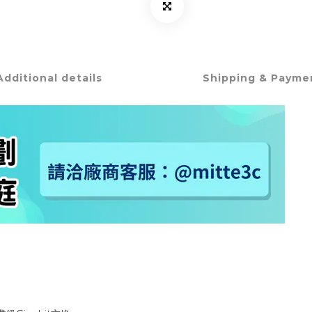
Additional details
Shipping & Payme
▲
▲
▲