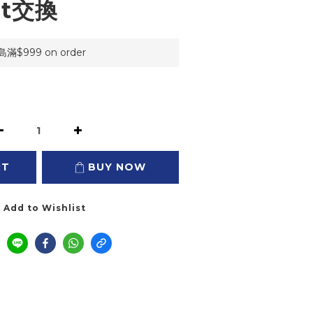
it交換
999 on order
RT
BUY NOW
Add to Wishlist