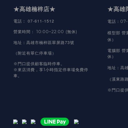
★高雄楠梓店★
★高雄
07-611-1512
電話
：
電話：07-6
營業時間
：
10:00~22:00 (無休)
模型部 營
休）
高雄市楠梓區翠屏路73號
地址
：
電腦部 營
（附近有翠仁停車場）
休）
※門口提供顧客臨時停車。
地址
：
高雄
※來店消費，享1小時指定停車場免費停
車。
（溪東路
※門口提