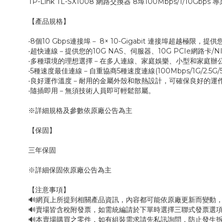
TP-Link TL-SX1008 網路交換器 8埠100Mbps/1/10Gbps 
【產品規格】
‧8個10 Gbps連接埠－ 8× 10-Gigabit 連接埠超越極限，提
‧超快連線－提供您的10G NAS、伺服器、10G PCIe網路卡/NIC,
‧多種環境的理想選擇－在多人連線、家庭娛樂、小型和家庭辦
‧5種速度最佳連線－自重協商5種速度連線(100Mbps/1G/2.5
‧良好運作溫度－耐用的金屬外殼和散熱設計，可確保良好的運作溫度
‧隨插即用－無須技術人員即可輕鬆部屬。
※詳細規格及參數依原廠公告為主
【保固】
三年保固
※詳細保固依原廠公告為主
【注意事項】
🔊網頁上所提到相關產品資訊，內容都可能依原廠更新而變動
🔊賣場皆含稅附發票，如需統編請於下單時選擇三聯式發票選項
🔊本賣場購買之零件，如有組裝需求請先私訊詢問，防止發生