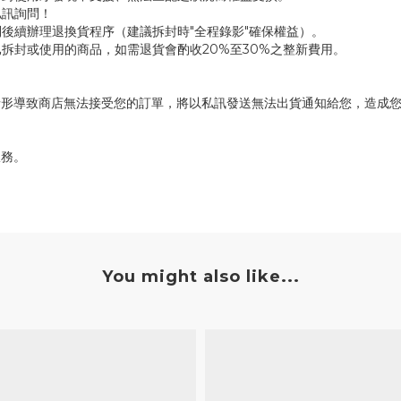
私訊詢問！
後續辦理退換貨程序（建議拆封時"全程錄影"確保權益）。
拆封或使用的商品，如需退貨會酌收20%至30%之整新費用。
情形導致商店無法接受您的訂單，將以私訊發送無法出貨通知給您，造成
服務。
You might also like...