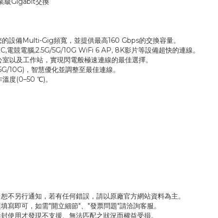
專業級Gigabit交換
供您的設備Multi-Gig頻寬，並提供最高160 Gbps的交換容量。
電競電腦,2.5G/5G/10G WiFi 6 AP, 8K影片等設備超快的連線。
公室以及工作站，實現閃電般極速連線的最佳選擇。
G/5G/10G)，智慧優化並調整至最佳連線。
(0–50 ℃)。
，恕不另行通知，若有任何錯誤，請以原廠官方網站資料為主。
填寫即可，如需"開立細節"、"發票問題"請洽詢客服。
拆封使用才發現不支援、無法匹配之狀況而權益受損。