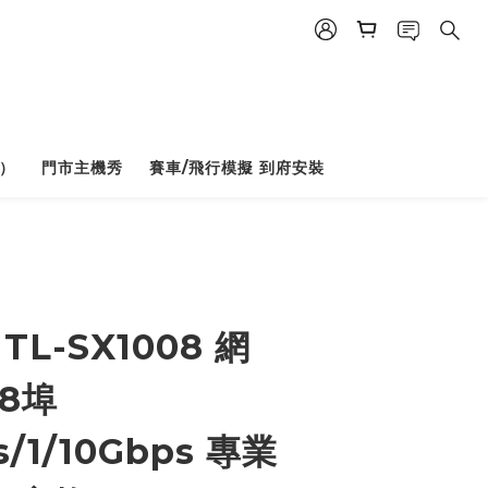
）
門市主機秀
賽車/飛行模擬 到府安裝
BUY NOW
 TL-SX1008 網
8埠
s/1/10Gbps 專業