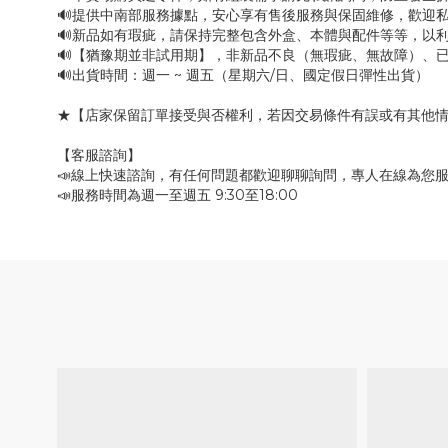
🔊提供中南部服務據點，安心享有售後服務與保固維修，歡迎
🔊新品如有瑕疵，請保持完整包含外盒、本體與配件等等，以利
🔊【猶豫期並非試用期】，非新品不良（無瑕疵、無故障）、已
🔊出貨時間：週一 ~ 週五（星期六/日、國定假日彈性出貨）
★【店家保留訂單接受與否權利，若因交易條件有誤或有其他
【客服諮詢】
📣線上快速諮詢，有任何問題都歡迎聊聊詢問，專人在線為您
📣服務時間為週一至週五 9:30至18:00