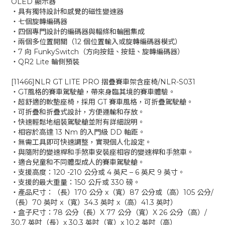
OLED 顯示器
‧具有獨特設計和感覺的磁性變速器
‧七個旋轉編碼器
‧四個專門設計的編碼器與輻條和輪圈集成
‧兩個多位置開關（12 個位置輸入或旋轉編碼器模式）
‧7 向 FunkySwitch（方向按鈕、按鈕、旋轉編碼器）
‧QR2 Lite 輪側預裝
[11466]NLR GT LITE PRO 摺疊賽車架含座椅/NLR-S031
‧GT風格的賽車駕駛艙，帶來身臨其境的賽車體驗。
‧超舒適的軟墊座椅，採用 GT 賽車風格，可折疊駕駛艙。
‧可折疊和折疊式設計，方便運輸和存放。
‧快速輕鬆地組裝駕駛艙並附有詳細說明。
‧相容於高達 13 Nm 的入門級 DD 軸距。
‧無需工具即可快速調整，實現個人化設定。
‧與隨附的變速桿和手煞車安裝座相容的變速桿和手煞車。
‧適合兒童和不同體型成人的賽車駕駛艙。
‧支援高度：120 -210 公分或 4 英尺 – 6 英尺 9 英寸。
‧支援的最大重量：150 公斤或 330 磅。
‧產品尺寸：（長）170 公分 x（寬）87 公分或（高）105 公分/
（長）70 英吋 x（寬）34.3 英吋 x（高）41.3 英吋）
‧盒子尺寸：78 公分（長）X 77 公分（寬）X 26 公分（高）/
30.7 英吋（長）x 30.3 英吋（寬）x 10.2 英吋（高）