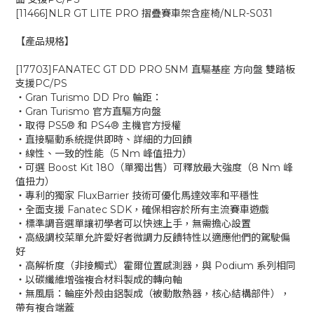
[11466]NLR GT LITE PRO 摺疊賽車架含座椅/NLR-S031
【產品規格】
[17703]FANATEC GT DD PRO 5NM 直驅基座 方向盤 雙踏板
支援PC/PS
‧Gran Turismo DD Pro 輪距：
‧Gran Turismo 官方直驅方向盤
‧取得 PS5® 和 PS4® 主機官方授權
‧直接驅動系統提供即時、詳細的力回饋
‧線性、一致的性能（5 Nm 峰值扭力）
‧可選 Boost Kit 180（單獨出售）可釋放最大強度（8 Nm 峰
值扭力）
‧專利的獨家 FluxBarrier 技術可優化馬達效率和平穩性
‧全面支援 Fanatec SDK，確保相容於所有主流賽車遊戲
‧標準調音選單讓初學者可以快速上手，無需擔心設置
‧高級調校菜單允許愛好者微調力反饋特性以適應他們的駕駛偏
好
‧高解析度（非接觸式）霍爾位置感測器，與 Podium 系列相同
‧以碳纖維增強複合材料製成的轉向軸
‧無風扇：輪座外殼由鋁製成（被動散熱器，核心結構部件），
帶有複合端蓋