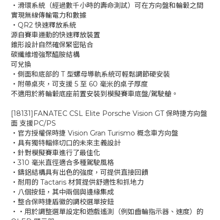
‧滑環系統（經過數千小時的壽命測試）可在方向盤和輪轂之間
實現無線傳輸電力和數據
‧QR2 快速釋放系統
源自賽車運動的快速釋放裝置
錐形設計自然確保緊密貼合
碳纖維增強聚醯胺結構
可兌換
‧側面和底部的 T 型螺母導軌系統可輕鬆調節硬安裝
‧附帶桌夾，可支援 5 至 60 毫米的桌子厚度
不適用於將輪轂底座前置安裝到模擬賽車底盤/駕駛艙。
[18131]FANATEC CSL Elite Porsche Vision GT 保時捷方向盤
面 支援PC/PS
‧官方授權保時捷 Vision Gran Turismo 概念車方向盤
‧具有獨特輻條切口的未來主義設計
‧針對模擬賽車進行了最佳化
‧310 毫米直徑適合多種駕駛風格
‧鑄鋁結構具有出色的強度，可提供直接回饋
‧耐用的 Tactaris 材質提供舒適性和抓地力
‧八個按鈕，其中兩個與邊緣集成
‧整合保時捷盾徽的調校選單按鈕
‧‧用於調整選單設定和遊戲遙測（例如齒輪指示器、速度）的