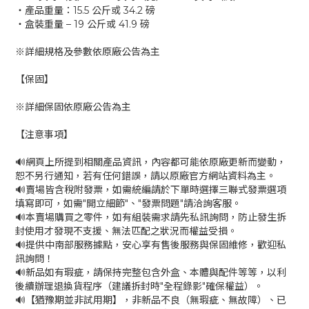
‧產品重量：15.5 公斤或 34.2 磅
‧盒裝重量 – 19 公斤或 41.9 磅
※詳細規格及參數依原廠公告為主
【保固】
※詳細保固依原廠公告為主
【注意事項】
🔊網頁上所提到相關產品資訊，內容都可能依原廠更新而變動，
恕不另行通知，若有任何錯誤，請以原廠官方網站資料為主。
🔊賣場皆含稅附發票，如需統編請於下單時選擇三聯式發票選項
填寫即可，如需"開立細節"、"發票問題"請洽詢客服。
🔊本賣場購買之零件，如有組裝需求請先私訊詢問，防止發生拆
封使用才發現不支援、無法匹配之狀況而權益受損。
🔊提供中南部服務據點，安心享有售後服務與保固維修，歡迎私
訊詢問！
🔊新品如有瑕疵，請保持完整包含外盒、本體與配件等等，以利
後續辦理退換貨程序（建議拆封時"全程錄影"確保權益）。
🔊【猶豫期並非試用期】，非新品不良（無瑕疵、無故障）、已