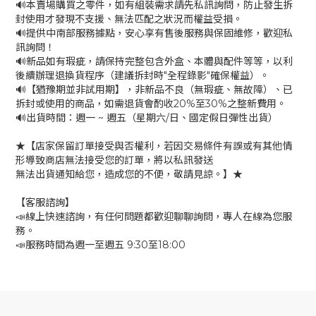
🔊本賣場購買之零件，如有組裝需求請先私訊詢問，防止發生拆
封使用才發現不支援、無法匹配之狀況而權益受損。
🔊提供中南部服務據點，安心享有售後服務與保固維修，歡迎私
訊詢問！
🔊新品如有瑕疵，請保持完整包含外盒、本體與配件等等，以利
後續辦理退換貨程序（建議拆封時"全程錄影"確保權益）。
🔊【猶豫期並非試用期】，非新品不良（無瑕疵、無故障）、已
拆封或使用的商品，如需退貨會酌收20%至30%之整新費用。
🔊出貨時間：週一 ~ 週五（星期六/日、國定假日彈性出貨）
★【店家保留訂單接受與否權利，若因交易條件有誤或有其他情
形導致商店無法接受您的訂單，將以私訊發送
無法出貨通知給您，造成您的不便，敬請見諒。】★
【客服諮詢】
📣線上快速諮詢，有任何問題都歡迎聊聊詢問，專人在線為您服
務。
📣服務時間為週一至週五 9:30至18:00