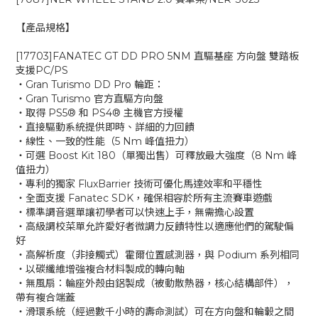
【產品規格】
[17703]FANATEC GT DD PRO 5NM 直驅基座 方向盤 雙踏板
支援PC/PS
‧Gran Turismo DD Pro 輪距：
‧Gran Turismo 官方直驅方向盤
‧取得 PS5® 和 PS4® 主機官方授權
‧直接驅動系統提供即時、詳細的力回饋
‧線性、一致的性能（5 Nm 峰值扭力）
‧可選 Boost Kit 180（單獨出售）可釋放最大強度（8 Nm 峰
值扭力）
‧專利的獨家 FluxBarrier 技術可優化馬達效率和平穩性
‧全面支援 Fanatec SDK，確保相容於所有主流賽車遊戲
‧標準調音選單讓初學者可以快速上手，無需擔心設置
‧高級調校菜單允許愛好者微調力反饋特性以適應他們的駕駛偏
好
‧高解析度（非接觸式）霍爾位置感測器，與 Podium 系列相同
‧以碳纖維增強複合材料製成的轉向軸
‧無風扇：輪座外殼由鋁製成（被動散熱器，核心結構部件），
帶有複合端蓋
‧滑環系統（經過數千小時的壽命測試）可在方向盤和輪轂之間