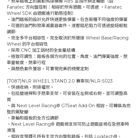
‧煞車踏板上的震動馬達模擬 ABS 並指示鎖定輪胎（由
Fanatec 方向盤控制：相容於所有遊戲。可透過 ‧Fanatec
Wheel SDK 由遊戲進行動態控制）
‧油門踏板的設計允許快速更換彈簧。包含兩種不同強度的彈簧
‧可選的油門和煞車減震器套件。液壓阻尼阻力可透過旋鈕輕鬆
調節
‧完全多平台相容性，完全取決於所連接 Wheel Base/Racing
Wheel 的平台相容性
‧採用 CNC 加工鋁材的全金屬結構
‧極致可調性：踏板各個方向的位置、角度、油門彈簧強度、煞
車靈敏度、煞車行程
‧與顏色套件兼容，可實現完美的視覺定制
[7087]NLR WHEEL STAND 2.0 賽車架/NLR-S023
‧快速收納，附排檔架。
‧包括變速桿和手煞車支架，可安裝在左側或右側，並可調整高
度
‧與 Next Level Racing® GTSeat Add-On 相容，可轉換為完
整的駕駛艙
‧車輪和踏板的全方位調節
‧Next Level Racing® 遊戲椅支架可防止遊戲座椅在急煞車時
滑落
‧相容並預鑽孔所有主流方向盤和踏板，包括 Logitech®、