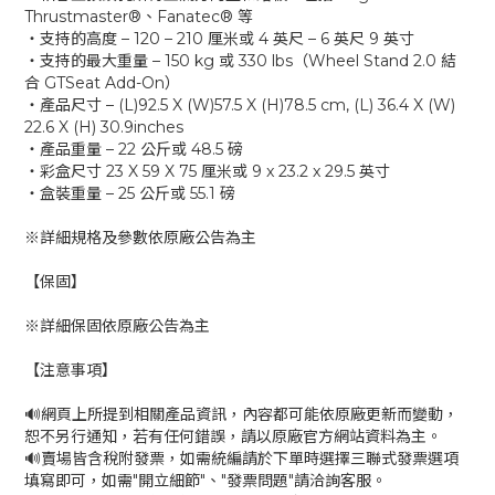
Thrustmaster®、Fanatec® 等
‧支持的高度 – 120 – 210 厘米或 4 英尺 – 6 英尺 9 英寸
‧支持的最大重量 – 150 kg 或 330 lbs（Wheel Stand 2.0 結
合 GTSeat Add-On）
‧產品尺寸 – (L)92.5 X (W)57.5 X (H)78.5 cm, (L) 36.4 X (W)
22.6 X (H) 30.9inches
‧產品重量 – 22 公斤或 48.5 磅
‧彩盒尺寸 23 X 59 X 75 厘米或 9 x 23.2 x 29.5 英寸
‧盒裝重量 – 25 公斤或 55.1 磅
※詳細規格及參數依原廠公告為主
【保固】
※詳細保固依原廠公告為主
【注意事項】
🔊網頁上所提到相關產品資訊，內容都可能依原廠更新而變動，
恕不另行通知，若有任何錯誤，請以原廠官方網站資料為主。
🔊賣場皆含稅附發票，如需統編請於下單時選擇三聯式發票選項
填寫即可，如需"開立細節"、"發票問題"請洽詢客服。