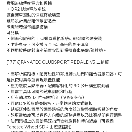
實現無線傳輸電力和數據
‧QR2 快速釋放系統
源自賽車運動的快速釋放裝置
錐形設計自然確保緊密貼合
碳纖維增強聚醯胺結構
可兌換
‧側面和底部的 T 型螺母導軌系統可輕鬆調節硬安裝
‧附帶桌夾，可支援 5 至 60 毫米的桌子厚度
不適用於將輪轂底座前置安裝到模擬賽車底盤/駕駛艙。
[17716]FANATEC CLUBSPORT PEDALE V3 三踏板
‧高解析度踏板，配有磁性和非接觸式油門和離合器感知器，可
延長使用壽命並實現最佳性能
‧壓力敏感型煞車器，配備客製化的 90 公斤稱重感測器
‧無需工具即可調節煞車剛度和行程
‧所有軸均為 12 位元解析度（4096 個值）
‧可選D型弧形競賽踏板，非常適合站立式踏板
‧踏板延伸裝置用於調整踏板的角度並改變整個踏板臂的角度
‧煞車靈敏度可以透過方向盤的調整選單以及比賽期間進行調整
‧油門踏板上的震動馬達指示後輪旋轉和轉向過度（可透過
Fanatec Wheel SDK 由遊戲控制）