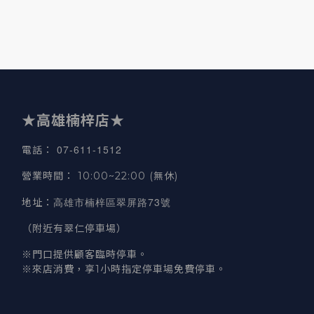
★高雄楠梓店★
07-611-1512
電話
：
營業時間
：
10:00~22:00 (無休)
高雄市楠梓區翠屏路73號
地址
：
（附近有翠仁停車場）
※門口提供顧客臨時停車。
※來店消費，享1小時指定停車場免費停車。