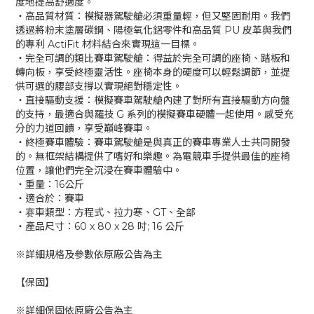
度地提高舒適度。
‧高品質材質：模擬器駕駛艙必須重量輕，但又堅固耐用。我們
透過將粉末塗層碳鋼、陽極氧化鋁零件和高品質 PU 皮革與我們
的專利 ActiFit 材料結合來實現這一目標。
‧完全可調的類比賽車駕駛艙：得益於完全可調的座椅、踏板和
轉向板，享受終極靈活性。座椅本身的硬度可以輕鬆調節，並提
供可選的腰部支撐以實現絕對穩定性。
‧直接驅動支援：模擬賽車駕駛艙內建了對所有直接驅動方向盤
的支持，最適合與羅技 G 系列的模擬賽車硬體一起使用。感受充
分的力道回饋，享受巔峰賽車。
‧終極賽車體驗：賽車駕駛艙是與真正的賽車專業人士共同開發
的。無框架結構提供了嗜好和樂趣。為電競車手提供最佳的座椅
位置，讓他們完全沉浸在賽車體驗中。
‧重量：16公斤
‧適合於：賽車
‧赛車類型：方程式、拉力寒、GT、全部
‧產品尺寸：60 x 80 x 28 吋; 16 公斤
※詳細規格及參數依原廠公告為主
【保固】
※詳細保固依原廠公告為主