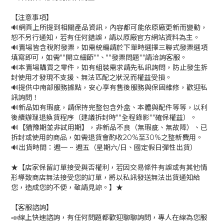
【注意事項】
🔊網頁上所提到相關產品資訊，內容都可能依原廠更新而變動，
恕不另行通知，若有任何錯誤，請以原廠官方網站資料為主。
🔊賣場皆含稅附發票，如需統編請於下單時選擇三聯式發票選項
填寫即可，如需""開立細節""、""發票問題""請洽詢客服。
🔊本賣場購買之零件，如有組裝需求請先私訊詢問，防止發生拆
封使用才發現不支援、無法匹配之狀況而權益受損。
🔊提供中南部服務據點，安心享有售後服務與保固維修，歡迎私
訊詢問！
🔊新品如有瑕疵，請保持完整包含外盒、本體與配件等等，以利
後續辦理退換貨程序（建議拆封時""全程錄影""確保權益）。
🔊【猶豫期並非試用期】，非新品不良（無瑕疵、無故障）、已
拆封或使用的商品，如需退貨會酌收20%至30%之整新費用。
🔊出貨時間：週一 ~ 週五（星期六/日、國定假日彈性出貨）
★【店家保留訂單接受與否權利，若因交易條件有誤或有其他情
形導致商店無法接受您的訂單，將以私訊發送無法出貨通知給
您，造成您的不便，敬請見諒。】★
【客服諮詢】
📣線上快速諮詢，有任何問題都歡迎聊聊詢問，專人在線為您服