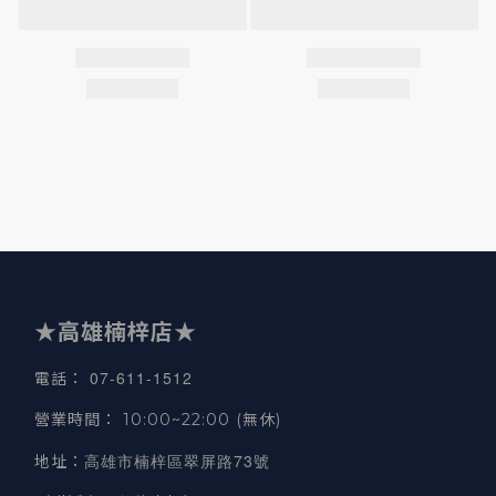
★高雄楠梓店★
07-611-1512
電話
：
營業時間
：
10:00~22:00 (無休)
高雄市楠梓區翠屏路73號
地址
：