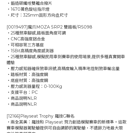
‧鍛造碳纖维雙離合撥片
‧1670萬色旋钮指示燈
‧尺寸：325mm圆形方向盘尺寸
[0019497]魔爪MOZA SRP2 雙踏板/RS098
‧25種煞車腳感,踏板面角度可調
‧CNC高強度鋁合金
‧可相容第三方基座
‧15Bit高精度角度感測器
‧25種煞車腳感,模擬民用車到賽車的使用場景,提供多種真實開車
體驗
‧壓力感知器確保煞車訊號,高精度輸入精準地控制煞車輸出量
‧踏板材質：高強度鋼
‧底座材質：高強度鋼
‧壓力感測器量程：0-100Kg
‧支援平台：PC
‧商品說明NLR
‧商品說明NLR
[12166]Playseat Trophy 羅技G聯名
‧兩全其美：羅技和 Playseat 努力創造模擬賽車的新標準。這款
賽車模擬器駕駛艙提供可自由調節的駕駛艙，不遺餘力地最大限