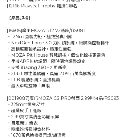
[12166]Playseat Trophy 羅技G聯名
【產品規格】
[16606]魔爪MOZA R12 V2基座/RS081
‧12Nm 直驅力矩，極致擬真回饋
‧NextGen Force 3.0 力回饋系統，細膩操控新標杆
‧高精度雙軸承設計，穩定性更強
‧MOZA Pit House 智慧調控，個性化操控更靈活
‧手機APP無線調節，隨時隨地調整設定
‧支援 iRacing 360Hz 更新率
‧21-bit 磁性編碼器，具備 2.09 百萬高解析度
‧FFB 驅動系統：直接驅動
‧最大車輪旋轉：無限
[0019087]魔爪MOZA CS PRO盤面 2.99吋液晶/RS093
‧325mm黄金尺寸
‧超纖皮手工缝線
‧2.99英寸高清全彩顯示屏
‧自定義UI儀表
‧碳纖维增强複合材料
‧1670萬色換檔提示燈/旗语燈