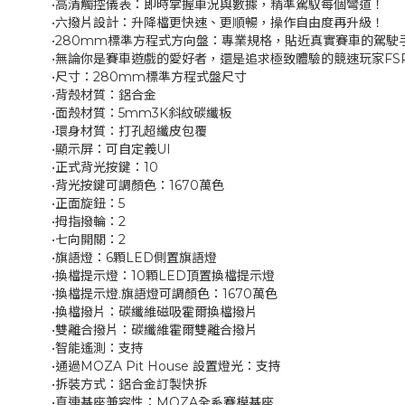
•高清觸控儀表：即時掌握車況與數據，精準駕馭每個彎道！
•六撥片設計：升降檔更快速、更順暢，操作自由度再升級！
•280mm標準方程式方向盤：專業規格，貼近真實賽車的駕駛
•無論你是賽車遊戲的愛好者，還是追求極致體驗的競速玩家FS
•尺寸：280mm標準方程式盤尺寸
•背殼材質：鋁合金
•面殼材質：5mm3K斜紋碳纖板
•環身材質：打孔超纖皮包覆
•顯示屏：可自定義UI
•正式背光按鍵：10
•背光按鍵可調顏色：1670萬色
•正面旋鈕：5
•拇指撥輪：2
•七向開關：2
•旗語燈：6顆LED側置旗語燈
•換檔提示燈：10顆LED頂置換檔提示燈
•換檔提示燈.旗語燈可調顏色：1670萬色
•換檔撥片：碳纖維磁吸霍爾換檔撥片
•雙離合撥片：碳纖維霍爾雙離合撥片
•智能遙測：支持
•通過MOZA Pit House 設置燈光：支持
•拆裝方式：鋁合金訂製快拆
•直連基座兼容性：MOZA全系賽模基座