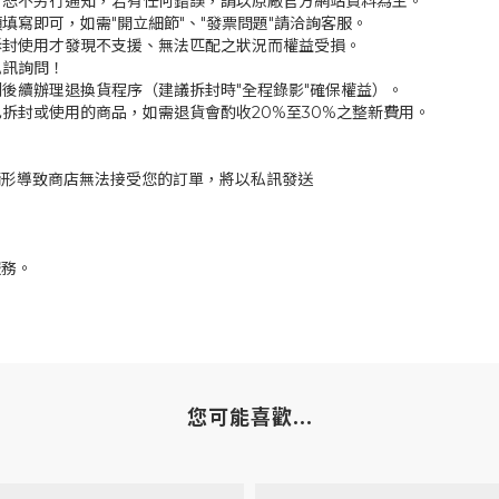
，恕不另行通知，若有任何錯誤，請以原廠官方網站資料為主。
填寫即可，如需"開立細節"、"發票問題"請洽詢客服。
拆封使用才發現不支援、無法匹配之狀況而權益受損。
私訊詢問！
後續辦理退換貨程序（建議拆封時"全程錄影"確保權益）。
拆封或使用的商品，如需退貨會酌收20%至30%之整新費用。
情形導致商店無法接受您的訂單，將以私訊發送
服務。
您可能喜歡...