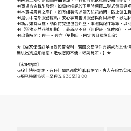
🔊網頁上所提到相關產品資訊，內容都可能依原廠更新而變動
🔊賣場皆含稅附發票，如需統編請於下單時選擇三聯式發票選項
🔊本賣場購買之零件，如有組裝需求請先私訊詢問，防止發生
🔊提供中南部服務據點，安心享有售後服務與保固維修，歡迎
🔊新品如有瑕疵，請保持完整包含外盒、本體與配件等等，以利
🔊【猶豫期並非試用期】，非新品不良（無瑕疵、無故障）、已
🔊出貨時間：週一 ~ 週六（星期日、國定假日彈性出貨）
★【店家保留訂單接受與否權利，若因交易條件有誤或有其他
無法出貨通知給您，造成您的不便，敬請見諒。】★
【客服諮詢】
📣線上快速諮詢，有任何問題都歡迎聊聊詢問，專人在線為您
📣服務時間為週一至週五 9:30至18:00