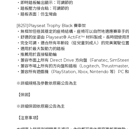
‧即時踏板輸出顯示：可調節的
‧踏板壓力接合點：可調節的
‧踏板表面：仿生彎曲
[8251]Playseat Trophy Black 賽車架
‧無框架但極其穩定的座椅結構，座椅可以自然地適應賽車手
‧舒適的坐姿由 Playseat® ActiFit™ 材料製成，長時間使
‧完全可調，適合所有年齡段（從兒童到成人）的完美駕駛位
‧適用於最大製動力的踏板
‧推薦用於直接驅動輪
‧兼容市面上所有 Direct Drive 方向盤（Fanatec, SimSteerin
‧兼容市場上所有的方向盤和踏板（Logitech, Thrustmaster,
‧兼容所有遊戲機（PlayStation, Xbox, Nintendo 等）PC 和
※詳細規格及參數依原廠公告為主
【保固】
※詳細保固依原廠公告為主
【注意事項】