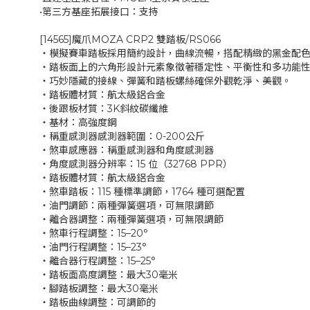
•第三方基座拓展接口：支持
[14565]魔爪MOZA CRP2 雙踏板/RS066
‧模擬賽車踏板採用簡約設計，曲線流暢，搭配精緻的黑金配
‧踏板面上的六角形設計元素象徵著穩定性、平衡性和多功能
‧巧妙隱藏的接線、彈簧和踏板螺絲確保外觀乾淨、美觀。
‧踏板體材質：航太級鋁合金
‧後跟板材質：3K斜紋碳纖維
‧基材：高強度鋼
‧稱重感測器感測器範圍：0-200公斤
‧煞車感應器：稱重感測器和角度感測器
‧角度感測器分辨率：15 位（32768 PPR）
‧踏板體材質：航太級鋁合金
‧煞車踏板：115 種標準調節，1764 種可選配置
‧油門調節：兩種彈簧選項，可無限調節
‧離合器調整：兩種彈簧選項，可無限調節
‧煞車行程調整：15–20°
‧油門行程調整：15–23°
‧離合器行程調整：15–25°
‧踏板面高度調整：最大30毫米
‧腳踏板調整：最大30毫米
‧踏板曲線調整：可調節的