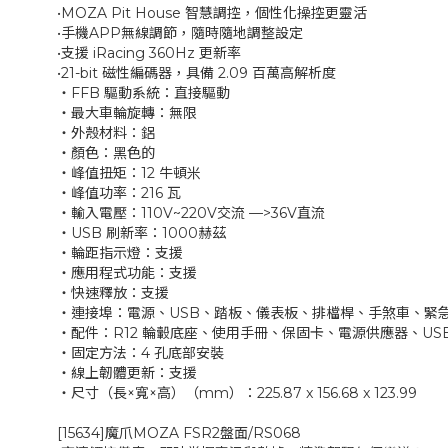
•MOZA Pit House 智慧調控，個性化操控更靈活
•手機APP無線調節，隨時隨地調整設定
•支援 iRacing 360Hz 更新率
•21-bit 磁性編碼器，具備 2.09 百萬高解析度
‧FFB 驅動系統：直接驅動
‧最大車輪旋轉：無限
‧外殼材料：鋁
‧顏色：黑色的
‧峰值扭矩：12 牛頓米
‧峰值功率：216 瓦
‧輸入電壓：110V~220V交流 —>36V直流
‧USB 刷新率：1000赫茲
‧輪距指示燈：支援
‧應用程式功能：支援
‧快速釋放：支援
‧連接埠：電源、USB、踏板、儀表板、排檔桿、手煞車、緊
‧配件：R12 輪轂底座、使用手冊、保固卡、電源供應器、US
‧固定方法：4 孔底部安裝
‧線上韌體更新：支援
‧尺寸（長×寬×高）（mm）：225.87 x 156.68 x 123.99
[15634]魔爪MOZA FSR2盤面/RS068