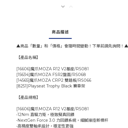
商品描述
▲商品「數量」和「價格」會隨時間變動！下單前請先詢問！
【產品名稱】
[16606]魔爪MOZA R12 V2基座/RS081
[15634]魔爪MOZA FSR2盤面/RS068
[14565]魔爪MOZA CRP2 雙踏板/RS066
[8251]Playseat Trophy Black 賽車架
【產品規格】
[16606]魔爪MOZA R12 V2基座/RS081
•12Nm 直驅力矩，極致擬真回饋
•NextGen Force 3.0 力回饋系統，細膩操控新標杆
•高精度雙軸承設計，穩定性更強