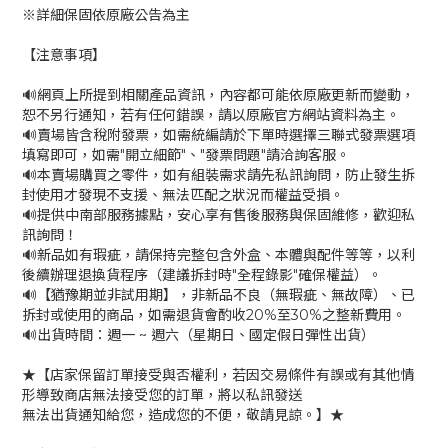
※詳細保固依原廠公告為主
【注意事項】
🔊網頁上所提到相關產品資訊，內容都可能依原廠更新而變動，
恕不另行通知，若有任何錯誤，請以原廠官方網站資料為主。
🔊賣場皆含稅附發票，如需統編請於下單時選擇三聯式發票選項
填寫即可，如需"開立細節"、"發票問題"請洽詢客服。
🔊本賣場購買之零件，如有組裝需求請先私訊詢問，防止發生拆
封使用才發現不支援、無法匹配之狀況而權益受損。
🔊提供中南部服務據點，安心享有售後服務與保固維修，歡迎私
訊詢問！
🔊新品如有瑕疵，請保持完整包含外盒、本體與配件等等，以利
後續辦理退換貨程序（建議拆封時"全程錄影"確保權益）。
🔊【猶豫期並非試用期】，非新品不良（無瑕疵、無故障）、已
拆封或使用的商品，如需退貨會酌收20%至30%之整新費用。
🔊出貨時間：週一 ~ 週六（星期日、國定假日彈性出貨）
★【店家保留訂單接受與否權利，若因交易條件有誤或有其他情
形導致商店無法接受您的訂單，將以私訊發送
無法出貨通知給您，造成您的不便，敬請見諒。】★