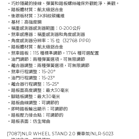
‧巧妙隱藏的接線、彈簧和踏板螺絲確保外觀乾淨、美觀。
‧踏板體材質：航太級鋁合金
‧後跟板材質：3K斜紋碳纖維
‧基材：高強度鋼
‧稱重感測器感測器範圍：0-200公斤
‧煞車感應器：稱重感測器和角度感測器
‧角度感測器分辨率：15 位（32768 PPR）
‧踏板體材質：航太級鋁合金
‧煞車踏板：115 種標準調節，1764 種可選配置
‧油門調節：兩種彈簧選項，可無限調節
‧離合器調整：兩種彈簧選項，可無限調節
‧煞車行程調整：15–20°
‧油門行程調整：15–23°
‧離合器行程調整：15–25°
‧踏板面高度調整：最大30毫米
‧腳踏板調整：最大30毫米
‧踏板曲線調整：可調節的
‧即時踏板輸出顯示：可調節的
‧踏板壓力接合點：可調節的
‧踏板表面：仿生彎曲
[7087]NLR WHEEL STAND 2.0 賽車架/NLR-S023