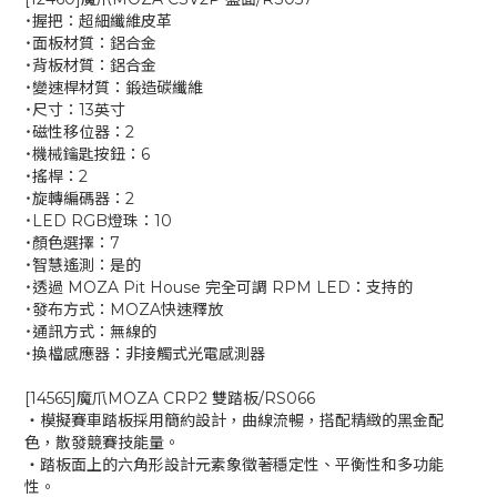
˙握把：超細纖維皮革
˙面板材質：鋁合金
˙背板材質：鋁合金
˙變速桿材質：鍛造碳纖維
˙尺寸：13英寸
˙磁性移位器：2
˙機械鑰匙按鈕：6
˙搖桿：2
˙旋轉編碼器：2
˙LED RGB燈珠：10
˙顏色選擇：7
˙智慧遙測：是的
˙透過 MOZA Pit House 完全可調 RPM LED：支持的
˙發布方式：MOZA快速釋放
˙通訊方式：無線的
˙換檔感應器：非接觸式光電感測器
[14565]魔爪MOZA CRP2 雙踏板/RS066
‧模擬賽車踏板採用簡約設計，曲線流暢，搭配精緻的黑金配
色，散發競賽技能量。
‧踏板面上的六角形設計元素象徵著穩定性、平衡性和多功能
性。