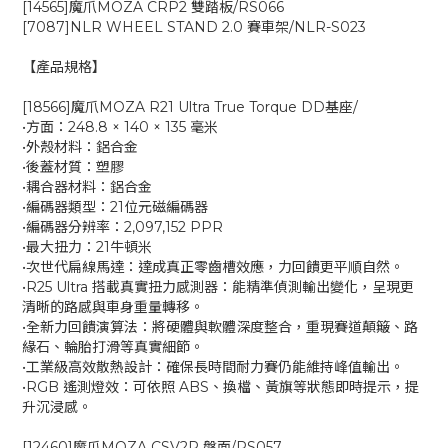
[14565]魔爪MOZA CRP2 雙踏板/RS066
[7087]NLR WHEEL STAND 2.0 賽車架/NLR-S023
【產品規格】
[18566]魔爪MOZA R21 Ultra True Torque DD基座/
•方面：248.8 × 140 × 135 毫米
•外殼材料：鋁合金
•後蓋材質：塑膠
•耦合器材料：鋁合金
•編碼器類型：21位元磁編碼器
•編碼器分辨率：2,097,152 PPR
•最大扭力：21牛頓米
•次世代扁線馬達：達成真正零齒槽效應，力回饋更平順自然。
•R25 Ultra 搭載真實扭力感測器：能精準偵測輸出變化，呈現更
清晰的路感與車身重量轉移。
•全新力回饋演算法：將硬體與軟體深度整合，重現賽道顛簸、路
緣石、輪胎打滑等真實細節。
•工業級高效散熱設計：確保長時間耐力賽仍能維持峰值輸出。
•RGB 遙測燈效：可依照 ABS、換檔、黃旗等狀態即時提示，提
升沉浸感。
[12460]魔爪MOZA CSV2P 盤面/RS057