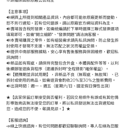
※詳細保固依原廠公告為主
【注意事項】
🔊網頁上所提到相關產品資訊，內容都可能依原廠更新而變動，
恕不另行通知，若有任何錯誤，請以原廠官方網站資料為主。
🔊賣場皆含稅附發票，如需統編請於下單時選擇三聯式發票選項
填寫即可，如需"開立細節"、"發票問題"請洽詢客服。
🔊本賣場購買之零件，如有組裝需求請先私訊詢問，防止發生拆
封使用才發現不支援、無法匹配之狀況而權益受損。
🔊提供中南部服務據點，安心享有售後服務與保固維修，歡迎私
訊詢問！
🔊新品如有瑕疵，請保持完整包含外盒、本體與配件等等，以利
後續辦理退換貨程序（建議拆封時"全程錄影"確保權益）。
🔊【猶豫期並非試用期】，非新品不良（無瑕疵、無故障）、已
拆封或使用的商品，如需退貨會酌收20%至30%之整新費用。
🔊出貨時間：週一 ~ 週五（星期六/日、國定假日彈性出貨）
★【店家保留訂單接受與否權利，若因交易條件有誤或有其他情
形導致商店無法接受您的訂單，將以私訊發送無法出貨通知給
您，造成您的不便，敬請見諒。】★
【客服諮詢】
📣線上快速諮詢，有任何問題都歡迎聊聊詢問，專人在線為您服