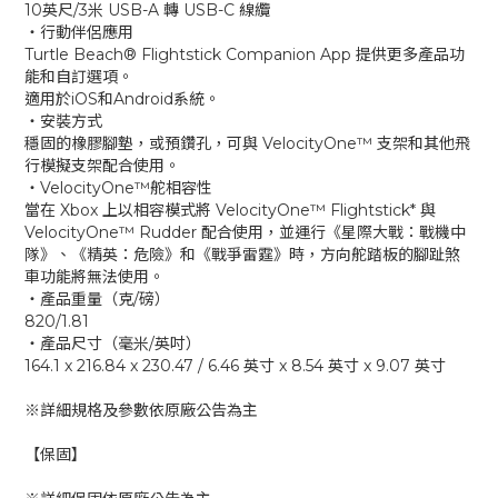
10英尺/3米 USB-A 轉 USB-C 線纜
‧行動伴侶應用
Turtle Beach® Flightstick Companion App 提供更多產品功
能和自訂選項。
適用於iOS和Android系統。
‧安裝方式
穩固的橡膠腳墊，或預鑽孔，可與 VelocityOne™ 支架和其他飛
行模擬支架配合使用。
‧VelocityOne™舵相容性
當在 Xbox 上以相容模式將 VelocityOne™ Flightstick* 與
VelocityOne™ Rudder 配合使用，並運行《星際大戰：戰機中
隊》、《精英：危險》和《戰爭雷霆》時，方向舵踏板的腳趾煞
車功能將無法使用。
‧產品重量（克/磅）
820/1.81
‧產品尺寸（毫米/英吋）
164.1 x 216.84 x 230.47 / 6.46 英寸 x 8.54 英寸 x 9.07 英寸
※詳細規格及參數依原廠公告為主
【保固】