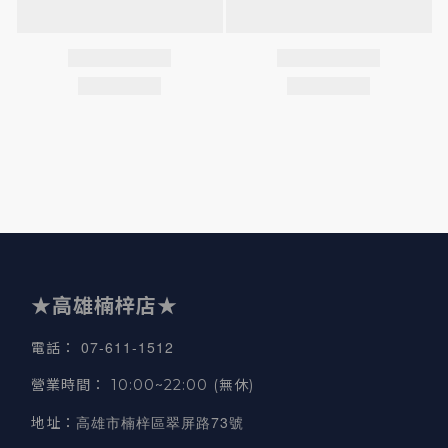
★高雄楠梓店★
07-611-1512
電話
：
營業時間
：
10:00~22:00 (無休)
高雄市楠梓區翠屏路73號
地址
：