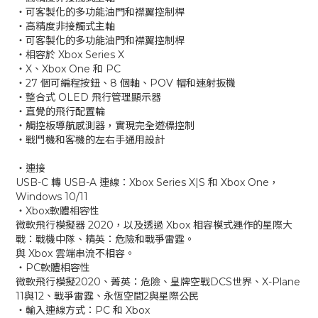
‧可客製化的多功能油門和襟翼控制桿
‧高精度非接觸式主軸
‧可客製化的多功能油門和襟翼控制桿
‧相容於 Xbox Series X
‧X、Xbox One 和 PC
‧27 個可編程按鈕、8 個軸、POV 帽和速射扳機
‧整合式 OLED 飛行管理顯示器
‧直覺的飛行配置輪
‧觸控板導航感測器，實現完全遊標控制
‧戰鬥機和客機的左右手通用設計
‧連接
USB-C 轉 USB-A 連線：Xbox Series X|S 和 Xbox One，
Windows 10/11
‧Xbox軟體相容性
微軟飛行模擬器 2020，以及透過 Xbox 相容模式運作的星際大
戰：戰機中隊、精英：危險和戰爭雷霆。
與 Xbox 雲端串流不相容。
‧PC軟體相容性
微軟飛行模擬2020、菁英：危險、皇牌空戰DCS世界、X-Plane
11與12、戰爭雷霆、永恆空間2與星際公民
‧輸入連線方式：PC 和 Xbox