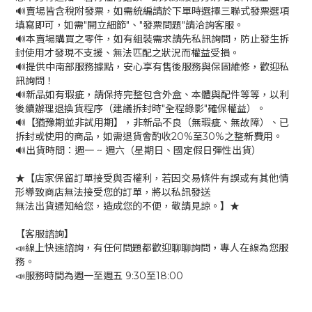
🔊賣場皆含稅附發票，如需統編請於下單時選擇三聯式發票選項
填寫即可，如需"開立細節"、"發票問題"請洽詢客服。
🔊本賣場購買之零件，如有組裝需求請先私訊詢問，防止發生拆
封使用才發現不支援、無法匹配之狀況而權益受損。
🔊提供中南部服務據點，安心享有售後服務與保固維修，歡迎私
訊詢問！
🔊新品如有瑕疵，請保持完整包含外盒、本體與配件等等，以利
後續辦理退換貨程序（建議拆封時"全程錄影"確保權益）。
🔊【猶豫期並非試用期】，非新品不良（無瑕疵、無故障）、已
拆封或使用的商品，如需退貨會酌收20%至30%之整新費用。
🔊出貨時間：週一 ~ 週六（星期日、國定假日彈性出貨）
★【店家保留訂單接受與否權利，若因交易條件有誤或有其他情
形導致商店無法接受您的訂單，將以私訊發送
無法出貨通知給您，造成您的不便，敬請見諒。】★
【客服諮詢】
📣線上快速諮詢，有任何問題都歡迎聊聊詢問，專人在線為您服
務。
📣服務時間為週一至週五 9:30至18:00