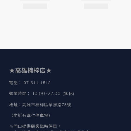
★高雄楠梓店★
07-611-1512
電話
：
營業時間
：
10:00~22:00 (無休)
高雄市楠梓區翠屏路73號
地址
：
（附近有翠仁停車場）
※門口提供顧客臨時停車。