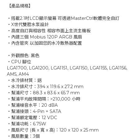
【產品規格】
‧搭載2.1吋LCD顯示螢幕 可透過MasterCtrl軟體完全自訂
‧X世代雙腔水泵設計
‧高度自訂與相容性 相容市面上主流主機板
‧內建三個 Mobius 120P ARGB 風扇
‧內含管夾 以加固您的水冷散熱器配置
‧外觀顏色: 黑色
‧CPU 腳位
LGA1700, LGA1200, LGA1151, LGA1150, LGA1155, LGA1156,
AM5, AM4
‧水冷排材質：鋁
‧水冷排尺寸：394 x 119.6 x 27.2 mm
‧幫浦尺寸：88.3 x 83.6 x 65.7 mm
‧幫浦平均故障間隔：>210,000 小時
‧幫浦噪音水平：20 dBA
‧幫浦接頭：4-Pin + SATA
‧幫浦額定電壓：12 VDC
‧幫浦功耗：6.75W
‧風扇尺寸 (長 x 寬 x 高)：120 x 120 x 25 mm
‧風扇數量：3個