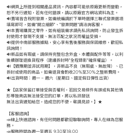
🔊網頁上所提到相關產品資訊，內容都可能依原廠更新而變動，
恕不另行通知，若有任何錯誤，請以原廠官方網站資料為主。
🔊賣場皆含稅附發票，如需統編請於下單時選擇三聯式發票選項
填寫即可，如需"開立細節"、"發票問題"請洽詢客服。
🔊本賣場購買之零件，如有組裝需求請先私訊詢問，防止發生拆
封使用才發現不支援、無法匹配之狀況而權益受損。
🔊提供中南部服務據點，安心享有售後服務與保固維修，歡迎私
訊詢問！
🔊新品如有瑕疵，請保持完整包含外盒、本體與配件等等，以利
後續辦理退換貨程序（建議拆封時"全程錄影"確保權益）。
🔊【猶豫期並非試用期】，非新品不良（無瑕疵、無故障）、已
拆封或使用的商品，如需退貨會酌收20%至30%之整新費用。
🔊出貨時間：週一 ~ 週六（星期日、國定假日彈性出貨）
★【店家保留訂單接受與否權利，若因交易條件有誤或有其他情
形導致商店無法接受您的訂單，將以私訊發送
無法出貨通知給您，造成您的不便，敬請見諒。】★
【客服諮詢】
📣線上快速諮詢，有任何問題都歡迎聊聊詢問，專人在線為您服
務。
📣服務時間為週一至週五 9:30至18:00