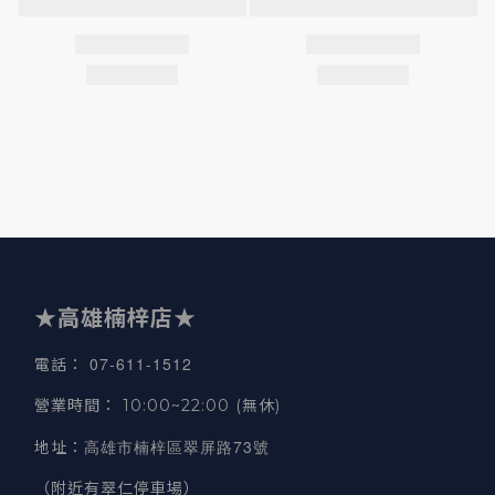
★高雄楠梓店★
07-611-1512
電話
：
營業時間
：
10:00~22:00 (無休)
高雄市楠梓區翠屏路73號
地址
：
（附近有翠仁停車場）