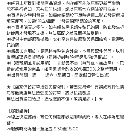
🔊網頁上所提到相關產品資訊，內容都可能依原廠更新而變動，
恕不另行通知，若有任何錯誤，請以原廠官方網站資料為主。
🔊賣場皆含稅附發票，如需統編請於下單時選擇三聯式發票選項
填寫即可，如需"開立細節"、"發票問題"請洽詢客服。
🔊本賣場購買之零件，如有組裝需求請先私訊詢問，防止發生拆
封使用才發現不支援、無法匹配之狀況而權益受損。
🔊提供中南部服務據點，安心享有售後服務與保固維修，歡迎私
訊詢問！
🔊新品如有瑕疵，請保持完整包含外盒、本體與配件等等，以利
後續辦理退換貨程序（建議拆封時"全程錄影"確保權益）。
🔊【猶豫期並非試用期】，非新品不良（無瑕疵、無故障）、已
拆封或使用的商品，如需退貨會酌收20%至30%之整新費用。
🔊出貨時間：週一 ~ 週六（星期日、國定假日彈性出貨）
★【店家保留訂單接受與否權利，若因交易條件有誤或有其他情
形導致商店無法接受您的訂單，將以私訊發送
無法出貨通知給您，造成您的不便，敬請見諒。】★
【客服諮詢】
📣線上快速諮詢，有任何問題都歡迎聊聊詢問，專人在線為您服
務。
📣服務時間為週一至週五 9:30至18:00