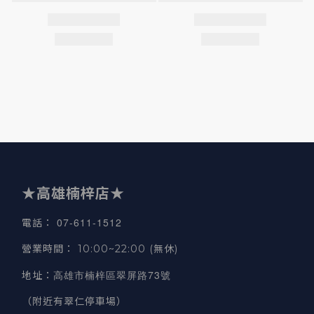
★高雄楠梓店★
07-611-1512
電話
：
營業時間
：
10:00~22:00 (無休)
高雄市楠梓區翠屏路73號
地址
：
（附近有翠仁停車場）