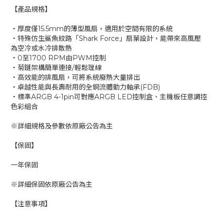
【產品規格】
‧厚度僅15.5mm的薄型風扇，適用於空間有限的系統
‧特殊仿生鯊魚紋路「Shark Force」扇葉設計，能帶來高風壓
為空冷或水冷排散熱
‧0至1700 RPM由PWM控制
‧菊鏈架構簡單連接/輕鬆理線
‧高效能的排風扇，可將系統廢熱大量排出
‧卓越性能與長壽耐用的全銅流體動力軸承(FDB)
‧標準ARGB 4-1pin可對應ARGB LED控制盒、主機板任意調控
色彩組合
※詳細規格及參數依原廠公告為主
【保固】
一年保固
※詳細保固依原廠公告為主
【注意事項】