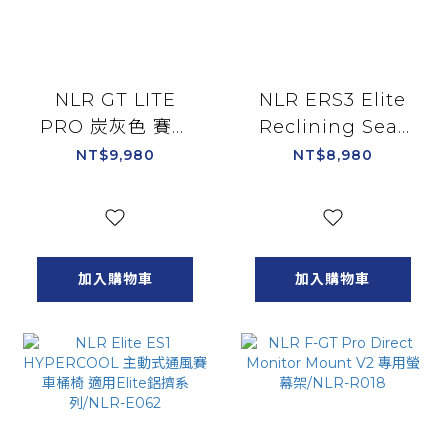
NLR GT LITE
NLR ERS3 Elite
PRO 炭灰色 賽車
Reclining Seat
椅 賽車架 適用直驅
透氣網布版 可調整
NT$9,980
NT$8,980
油門排檔架 通用支
賽車桶椅 適用Elite
援各廠牌方向盤 可
鋁擠系列/NLR-
收納輕量折
E052
疊/NLR-S031GR
加入購物車
加入購物車