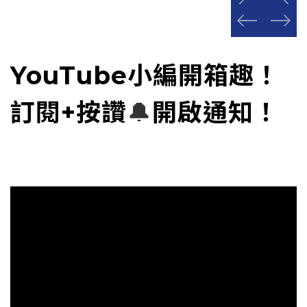
prev
next
prev
next
YouTube小編開箱趣！
訂閱+按讚
🔔
開啟通知！