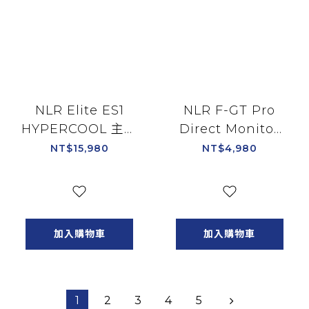
NLR Elite ES1
NLR F-GT Pro
HYPERCOOL 主動
Direct Monitor
式通風賽車桶椅 適
Mount V2 專用螢
NT$15,980
NT$4,980
用Elite鋁擠系
幕架/NLR-R018
列/NLR-E062
加入購物車
加入購物車
1
2
3
4
5