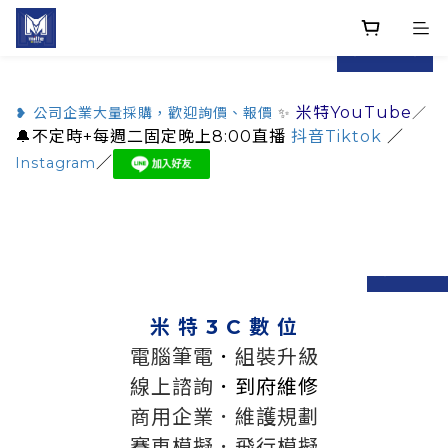
prev
next
米特YouTube
❥ 公司企業大量採購，歡迎詢價、報價
✨
／
🔔不定時+每週二固定晚上8:00直播
抖音Tiktok
／
／
Instagram
prev
n
米 特 3 C 數 位
電腦筆電
．
組裝升級
線上諮詢
．到府維修
商用企業．維護規劃
賽車模擬．飛行模擬