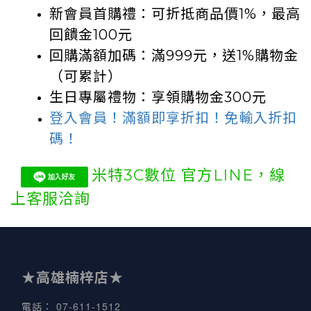
新會員首購禮：可折抵商品價1%
，
最高
回饋金100元
回購滿額加碼：滿999元，送1%購物金
（可累計）
生日專屬禮物：享領購物金300元
登入會員！滿額即享折扣！免輸入折扣
碼！
米特3C數位 官方LINE，
線
上客服洽詢
★高雄楠梓店★
07-611-1512
電話
：