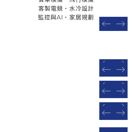
客製電競
．
水冷設計
監控與AI
．
家居規劃
prev
next
prev
next
prev
next
prev
next
prev
next
prev
next
prev
next
prev
next
prev
next
prev
next