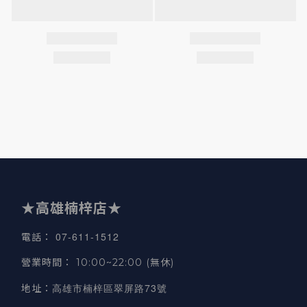
★高雄楠梓店★
07-611-1512
電話
：
營業時間
：
10:00~22:00 (無休)
高雄市楠梓區翠屏路73號
地址
：