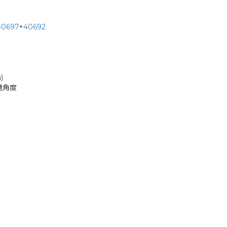
40697
+
40692
)
適角度