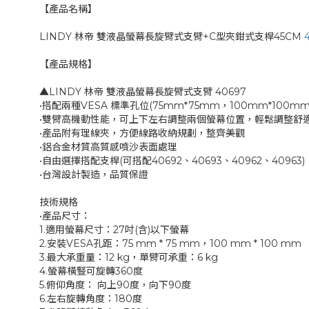
【產品名稱】
LINDY 林帝 雙液晶螢幕長旋臂式支臂+C型夾鉗式支桿45CM
【產品規格】
▲LINDY 林帝 雙液晶螢幕長旋臂式支臂 40697
•搭配兩種VESA 標準孔位(75mm*75mm，100mm*100mm
•雙臂高機動性能，可上下左右調整兩個螢幕位置，輕鬆調整舒
•產品附有理線夾，方便線路收納規劃，整齊美觀
•鋁合金材質高質感噴沙表面處理
•自由選擇搭配支桿(可搭配40692、40693、40962、40963)
•台灣設計製造，品質保證
技術規格
•產品尺寸：
1.適用螢幕尺寸：27吋(含)以下螢幕
2.安裝VESA孔距：75 mm * 75 mm，100 mm * 100 mm
3.最大承重量：12 kg，單臂可承重：6 kg
4.螢幕橫豎可旋轉360度
5.俯仰角度： 向上90度，向下90度
6.左右旋轉角度：180度