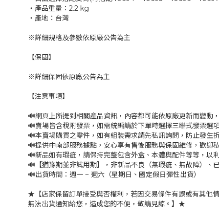
‧產品重量：2.2 kg
‧產地：台灣
※詳細規格及參數依原廠公告為主
【保固】
※詳細保固依原廠公告為主
【注意事項】
🔊網頁上所提到相關產品資訊，內容都可能依原廠更新而變動
🔊賣場皆含稅附發票，如需統編請於下單時選擇三聯式發票選項
🔊本賣場購買之零件，如有組裝需求請先私訊詢問，防止發生
🔊提供中南部服務據點，安心享有售後服務與保固維修，歡迎
🔊新品如有瑕疵，請保持完整包含外盒、本體與配件等等，以利
🔊【猶豫期並非試用期】，非新品不良（無瑕疵、無故障）、已
🔊出貨時間：週一 ~ 週六（星期日、國定假日彈性出貨）
★【店家保留訂單接受與否權利，若因交易條件有誤或有其他
無法出貨通知給您，造成您的不便，敬請見諒。】★