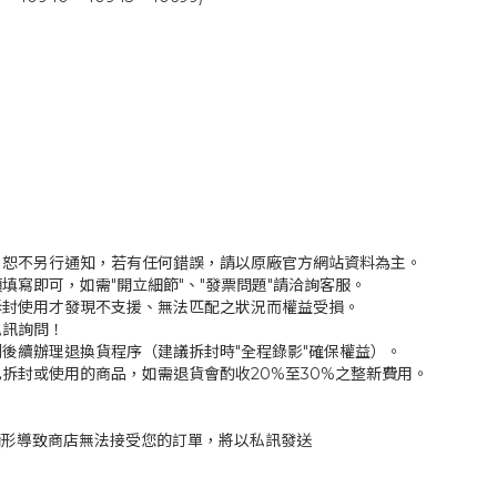
，恕不另行通知，若有任何錯誤，請以原廠官方網站資料為主。
填寫即可，如需"開立細節"、"發票問題"請洽詢客服。
拆封使用才發現不支援、無法匹配之狀況而權益受損。
私訊詢問！
後續辦理退換貨程序（建議拆封時"全程錄影"確保權益）。
拆封或使用的商品，如需退貨會酌收20%至30%之整新費用。
情形導致商店無法接受您的訂單，將以私訊發送