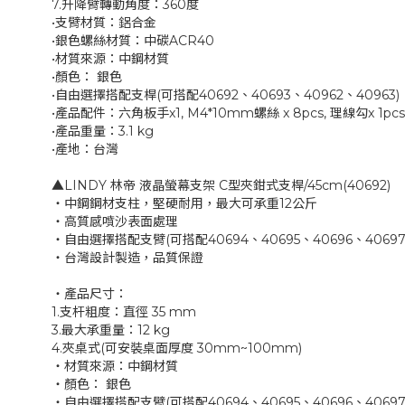
7.升降臂轉動角度：360度
•支臂材質：鋁合金
•銀色螺絲材質：中碳ACR40
•材質來源：中鋼材質
•顏色： 銀色
•自由選擇搭配支桿(可搭配40692、40693、40962、40963)
•產品配件：六角板手x1, M4*10mm螺絲 x 8pcs, 理線勾x 1pcs,
•產品重量：3.1 kg
•產地：台灣
▲LINDY 林帝 液晶螢幕支架 C型夾鉗式支桿/45cm(40692)
‧中鋼鋼材支柱，堅硬耐用，最大可承重12公斤
‧高質感噴沙表面處理
‧自由選擇搭配支臂(可搭配40694、40695、40696、40697、
‧台灣設計製造，品質保證
‧產品尺寸：
1.支杆粗度：直徑 35 mm
3.最大承重量：12 kg
4.夾桌式(可安裝桌面厚度 30mm~100mm)
‧材質來源：中鋼材質
‧顏色： 銀色
‧自由選擇搭配支臂(可搭配40694、40695、40696、40697、