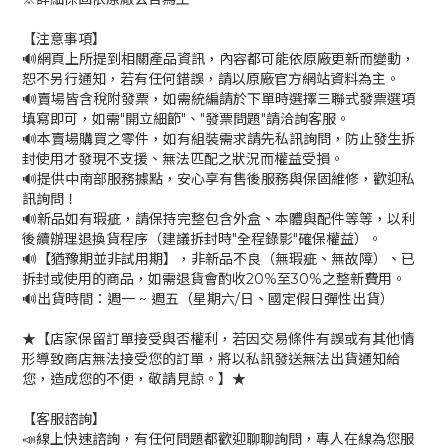
【注意事項】
🔊網頁上所提到相關產品資訊，內容都可能依原廠更新而變動，
恕不另行通知，若有任何錯誤，請以原廠官方網站資料為主。
🔊賣場皆含稅附發票，如需統編請於下單時選擇三聯式發票選項
填寫即可，如需"開立細節"、"發票問題"請洽詢客服。
🔊本賣場購買之零件，如有組裝需求請先私訊詢問，防止發生拆
封使用才發現不支援、無法匹配之狀況而權益受損。
🔊提供中南部服務據點，安心享有售後服務與保固維修，歡迎私
訊詢問！
🔊新品如有瑕疵，請保持完整包含外盒、本體與配件等等，以利
後續辦理退換貨程序（建議拆封時"全程錄影"確保權益）。
🔊【猶豫期並非試用期】，非新品不良（無瑕疵、無故障）、已
拆封或使用的商品，如需退貨會酌收20%至30%之整新費用。
🔊出貨時間：週一 ~ 週五（星期六/日、國定假日彈性出貨）
★【店家保留訂單接受與否權利，若因交易條件有誤或有其他情
形導致商店無法接受您的訂單，將以私訊發送無法出貨通知給
您，造成您的不便，敬請見諒。】★
【客服諮詢】
📣線上快速諮詢，有任何問題都歡迎聊聊詢問，專人在線為您服