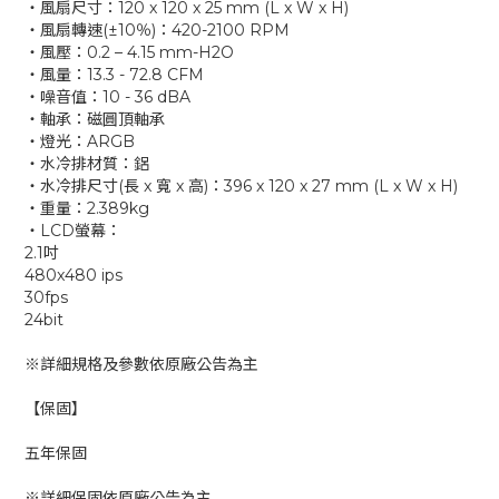
‧風扇尺寸：120 x 120 x 25 mm (L x W x H)
‧風扇轉速(±10％)：420-2100 RPM
‧風壓：0.2 – 4.15 mm-H2O
‧風量：13.3 - 72.8 CFM
‧噪音值：10 - 36 dBA
‧軸承：磁圓頂軸承
‧燈光：ARGB
‧水冷排材質：鋁
‧水冷排尺寸(長 x 寬 x 高)：396 x 120 x 27 mm (L x W x H)
‧重量：2.389kg
‧LCD螢幕：
2.1吋
480x480 ips
30fps
24bit
※詳細規格及參數依原廠公告為主
【保固】
五年保固
※詳細保固依原廠公告為主