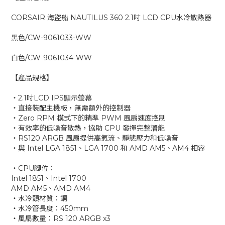
CORSAIR 海盜船 NAUTILUS 360 2.1吋 LCD CPU水冷散熱器
黑色/CW-9061033-WW
白色/CW-9061034-WW
【產品規格】
‧2.1吋LCD IPS顯示螢幕
‧直接裝配主機板，無需額外的控制器
‧Zero RPM 模式下的精準 PWM 風扇速度控制
‧有效率的低噪音散熱，協助 CPU 發揮完整潛能
‧RS120 ARGB 風扇提供高氣流、靜態壓力和低噪音
‧與 Intel LGA 1851、LGA 1700 和 AMD AM5、AM4 相容
‧CPU腳位：
Intel 1851、Intel 1700
AMD AM5、AMD AM4
‧水冷頭材質：銅
‧水冷管長度：450mm
‧風扇數量：RS 120 ARGB x3