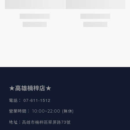
★高雄楠梓店★
07-611-1512
電話
：
營業時間
：
10:00~22:00 (無休)
高雄市楠梓區翠屏路73號
地址
：