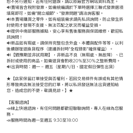
恕不另行通知，若有任何錯誤，請以原廠官方網站資料為主。
🔊賣場皆含稅附發票，如需統編請於下單時選擇三聯式發票選項
填寫即可，如需"開立細節"、"發票問題"請洽詢客服。
🔊本賣場購買之零件，如有組裝需求請先私訊詢問，防止發生拆
封使用才發現不支援、無法匹配之狀況而權益受損。
🔊提供中南部服務據點，安心享有售後服務與保固維修，歡迎私
訊詢問！
🔊新品如有瑕疵，請保持完整包含外盒、本體與配件等等，以利
後續辦理退換貨程序（建議拆封時"全程錄影"確保權益）。
🔊【猶豫期並非試用期】，非新品不良（無瑕疵、無故障）、已
拆封或使用的商品，如需退貨會酌收20%至30%之整新費用。
🔊出貨時間：週一 ~ 週五（星期六/日、國定假日彈性出貨）
★【店家保留訂單接受與否權利，若因交易條件有誤或有其他情
形導致商店無法接受您的訂單，將以私訊發送無法出貨通知給
您，造成您的不便，敬請見諒。】★
【客服諮詢】
📣線上快速諮詢，有任何問題都歡迎聊聊詢問，專人在線為您服
務。
📣服務時間為週一至週五 9:30至18:00