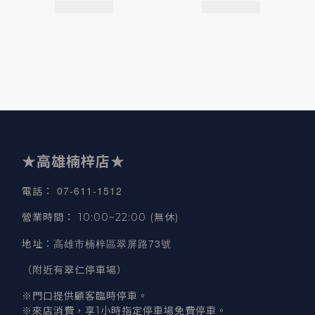
★高雄楠梓店★
07-611-1512
電話
：
營業時間
：
10:00~22:00 (無休)
高雄市楠梓區翠屏路73號
地址
：
（附近有翠仁停車場）
※門口提供顧客臨時停車。
※來店消費，享1小時指定停車場免費停車。