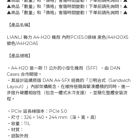
▲商品「數量」和「價格」會隨時間變動！下單前請先詢問！▲
▲商品「數量」和「價格」會隨時間變動！下單前請先詢問！▲
▲商品「數量」和「價格」會隨時間變動！下單前請先詢問！▲
【產品名稱】
LIANLI 聯力 A4-H2O 機殼 內附PCIE5.0排線 黑色/A4H2OX5
銀色/A4H2OA5
【產品規格】
‧A4-H2O 是一款 11 公升的小型化機殼（SFF），由 DAN
Cases 合作開發。
‧其設計延續原版 DAN A4-SFX 經典的「三明治式（Sandwich
Layout）」內部架構概念，在維持極簡與緊湊體積的同時，進一
步提升硬體相容性（包含一體式水冷支援），並簡化整體安裝流
程。
‧PCIe 延長線版本：PCIe 5.0
‧尺寸：326 × 140 × 244 mm（深 × 寬 × 高）
‧容量：11L
‧材質：
‧鋁製外殼