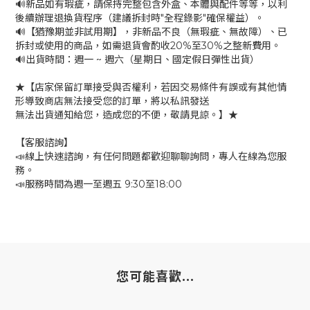
🔊新品如有瑕疵，請保持完整包含外盒、本體與配件等等，以利
後續辦理退換貨程序（建議拆封時"全程錄影"確保權益）。
🔊【猶豫期並非試用期】，非新品不良（無瑕疵、無故障）、已
拆封或使用的商品，如需退貨會酌收20%至30%之整新費用。
🔊出貨時間：週一 ~ 週六（星期日、國定假日彈性出貨）
★【店家保留訂單接受與否權利，若因交易條件有誤或有其他情
形導致商店無法接受您的訂單，將以私訊發送
無法出貨通知給您，造成您的不便，敬請見諒。】★
【客服諮詢】
📣線上快速諮詢，有任何問題都歡迎聊聊詢問，專人在線為您服
務。
📣服務時間為週一至週五 9:30至18:00
您可能喜歡...