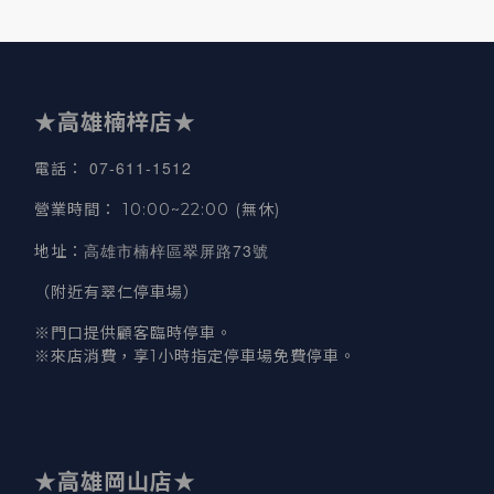
★高雄楠梓店★
07-611-1512
電話
：
營業時間
：
10:00~22:00 (無休)
高雄市楠梓區翠屏路73號
地址
：
（附近有翠仁停車場）
※門口提供顧客臨時停車。
※來店消費，享1小時指定停車場免費停車。
★高雄岡山店★