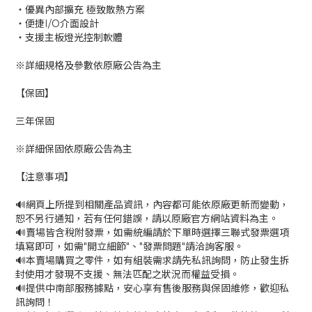
‧優異內部擴充 極致散熱方案
‧便捷I/O介面設計
‧支援主板燈光控制軟體
※詳細規格及參數依原廠公告為主
【保固】
三年保固
※詳細保固依原廠公告為主
【注意事項】
🔊網頁上所提到相關產品資訊，內容都可能依原廠更新而變動，
恕不另行通知，若有任何錯誤，請以原廠官方網站資料為主。
🔊賣場皆含稅附發票，如需統編請於下單時選擇三聯式發票選項
填寫即可，如需"開立細節"、"發票問題"請洽詢客服。
🔊本賣場購買之零件，如有組裝需求請先私訊詢問，防止發生拆
封使用才發現不支援、無法匹配之狀況而權益受損。
🔊提供中南部服務據點，安心享有售後服務與保固維修，歡迎私
訊詢問！