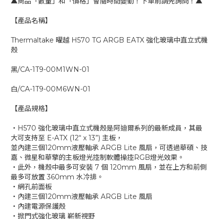
▲商品「數量」和「價格」會隨時間變動！下單前請先詢問！▲
【產品名稱】
Thermaltake 曜越 H570 TG ARGB EATX 強化玻璃中直立式機
殼
黑/CA-1T9-00M1WN-01
白/CA-1T9-00M6WN-01
【產品規格】
‧H570 強化玻璃中直立式機殼是阿迪爾系列的最新成員，其最
大可支持至 E-ATX (12“ x 13”) 主板，
並內建三個120mm液壓軸承 ARGB Lite 風扇，可透過華碩、技
嘉、微星和華擎的主板燈光控制軟體操控RGB燈光效果。
‧此外，機殼中最多可安裝 7 個 120mm 風扇，並在上方和前側
最多可放置 360mm 水冷排。
‧網孔前面板
‧內建三個120mm液壓軸承 ARGB Lite 風扇
‧內建電源保護殼
‧掀門式強化玻璃 嶄新視野