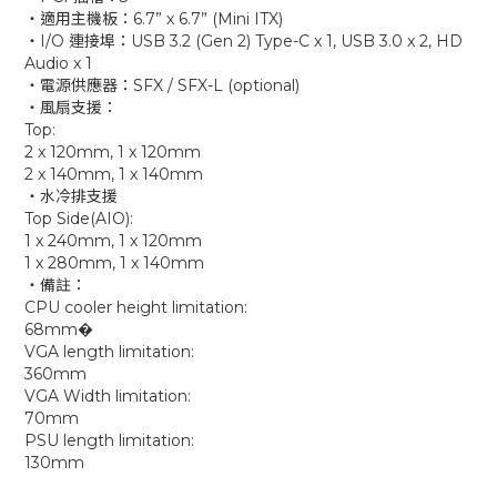
‧適用主機板：6.7” x 6.7” (Mini ITX)
‧I/O 連接埠：USB 3.2 (Gen 2) Type-C x 1, USB 3.0 x 2, HD
Audio x 1
‧電源供應器：SFX / SFX-L (optional)
‧風扇支援：
Top:
2 x 120mm, 1 x 120mm
2 x 140mm, 1 x 140mm
‧水冷排支援
Top Side(AIO):
1 x 240mm, 1 x 120mm
1 x 280mm, 1 x 140mm
‧備註：
CPU cooler height limitation:
68mm�
VGA length limitation:
360mm
VGA Width limitation:
70mm
PSU length limitation:
130mm