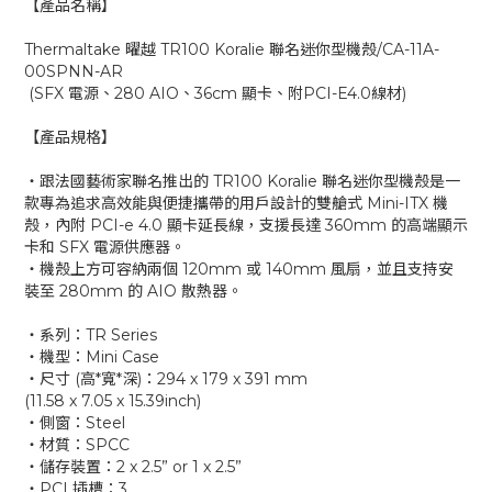
【產品名稱】
Thermaltake 曜越 TR100 Koralie 聯名迷你型機殼/CA-11A-
00SPNN-AR
(SFX 電源、280 AIO、36cm 顯卡、附PCI-E4.0線材)
【產品規格】
‧跟法國藝術家聯名推出的 TR100 Koralie 聯名迷你型機殼是一
款專為追求高效能與便捷攜帶的用戶設計的雙艙式 Mini-ITX 機
殼，內附 PCI-e 4.0 顯卡延長線，支援長達 360mm 的高端顯示
卡和 SFX 電源供應器。
‧機殼上方可容納兩個 120mm 或 140mm 風扇，並且支持安
裝至 280mm 的 AIO 散熱器。
‧系列：TR Series
‧機型：Mini Case
‧尺寸 (高*寬*深)：294 x 179 x 391 mm
(11.58 x 7.05 x 15.39inch)
‧側窗：Steel
‧材質：SPCC
‧儲存裝置：2 x 2.5” or 1 x 2.5”
‧PCI 插槽：3