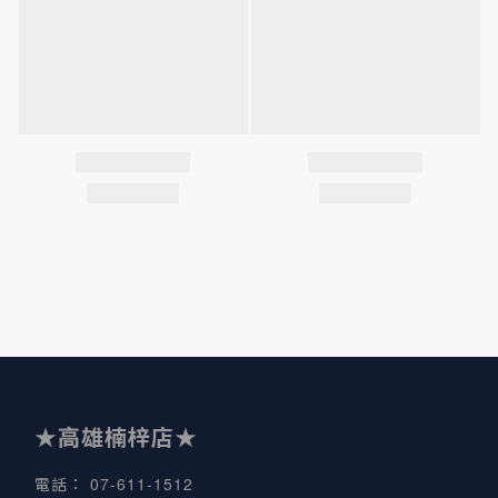
★高雄楠梓店★
07-611-1512
電話
：