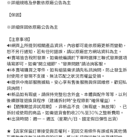
※詳細規格及參數依原廠公告為主
【保固】
※詳細保固依原廠公告為主
【注意事項】
🔊網頁上所提到相關產品資訊，內容都可能依原廠更新而變動，
恕不另行通知，若有任何錯誤，請以原廠官方網站資料為主。
🔊賣場皆含稅附發票，如需統編請於下單時選擇三聯式發票選項
填寫即可，如需"開立細節"、"發票問題"請洽詢客服。
🔊本賣場購買之零件，如有組裝需求請先私訊詢問，防止發生拆
封使用才發現不支援、無法匹配之狀況而權益受損。
🔊提供中南部服務據點，安心享有售後服務與保固維修，歡迎私
訊詢問！
🔊新品如有瑕疵，請保持完整包含外盒、本體與配件等等，以利
後續辦理退換貨程序（建議拆封時"全程錄影"確保權益）。
🔊【猶豫期並非試用期】，非新品不良（無瑕疵、無故障）、已
拆封或使用的商品，如需退貨會酌收20%至30%之整新費用。
🔊出貨時間：週一 ~ 週五（星期六/日、國定假日彈性出貨）
★【店家保留訂單接受與否權利，若因交易條件有誤或有其他情