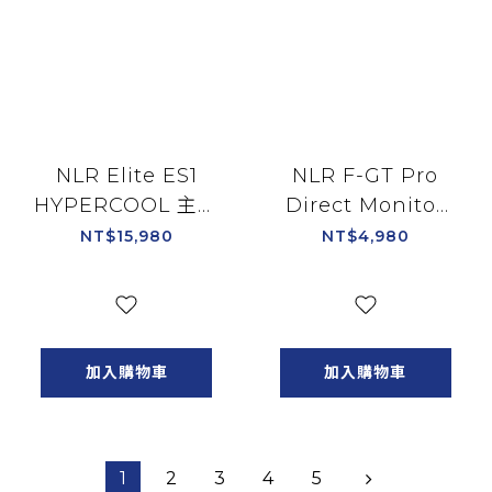
NLR Elite ES1
NLR F-GT Pro
HYPERCOOL 主動
Direct Monitor
式通風賽車桶椅 適
Mount V2 專用螢
NT$15,980
NT$4,980
用Elite鋁擠系
幕架/NLR-R018
列/NLR-E062
加入購物車
加入購物車
1
2
3
4
5