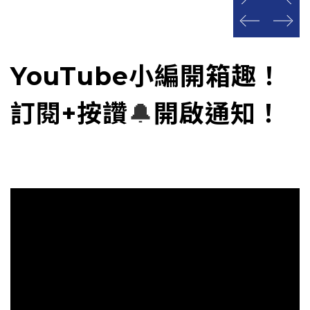
prev
next
prev
next
YouTube小編開箱趣！
訂閱+按讚
🔔
開啟通知！