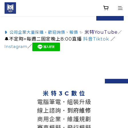
prev
next
米特YouTube
❥ 公司企業大量採購，歡迎詢價、報價
✨
／
🔔不定時+每週二固定晚上8:00直播
抖音Tiktok
／
／
Instagram
prev
n
米 特 3 C 數 位
電腦筆電
．
組裝升級
線上諮詢
．到府維修
商用企業．維護規劃
賽車模擬．飛行模擬