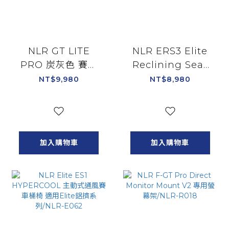
NLR GT LITE
NLR ERS3 Elite
PRO 炭灰色 賽車
Reclining Seat
椅 賽車架 適用直驅
透氣網布版 可調整
NT$9,980
NT$8,980
油門排檔架 通用支
賽車桶椅 適用Elite
援各廠牌方向盤 可
鋁擠系列/NLR-
收納輕量折
E052
疊/NLR-S031GR
加入購物車
加入購物車