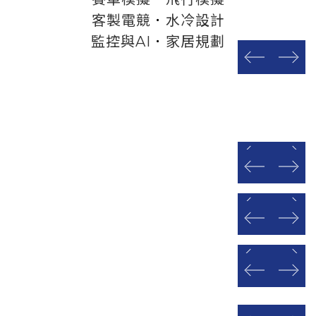
客製電競
．
水冷設計
監控與AI
．
家居規劃
prev
next
prev
next
prev
next
prev
next
prev
next
prev
next
prev
next
prev
next
prev
next
prev
next