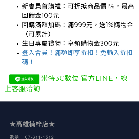
新會員首購禮：可折抵商品價1%
，
最高
回饋金100元
回購滿額加碼：滿999元，送1%購物金
（可累計）
生日專屬禮物：享領購物金300元
登入會員！滿額即享折扣！免輸入折扣
碼！
米特3C數位 官方LINE，
線
上客服洽詢
★高雄楠梓店★
07-611-1512
電話
：