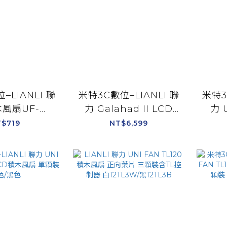
–LIANLI 聯
米特3C數位–LIANLI 聯
米特3
木風扇UF-
力 Galahad II LCD
力 
2-1B 反轉扇葉
280 ARGB 水冷散熱
LC
$719
NT$6,599
0V2-1W/白
器/黑色
20V2-1W