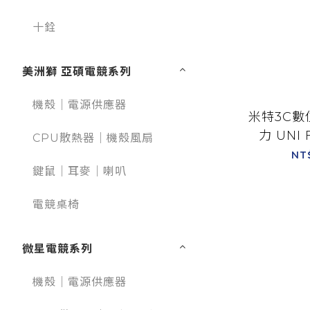
十銓
美洲獅 亞碩電競系列
機殼｜電源供應器
米特3C數位
力 UNI 
CPU散熱器｜機殼風扇
LCD積
NT
鍵鼠｜耳麥｜喇叭
白
電競桌椅
微星電競系列
機殼｜電源供應器