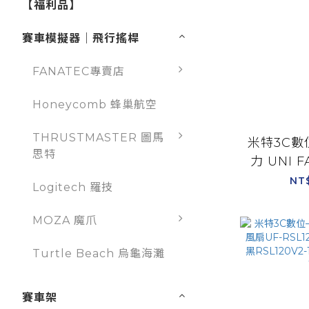
【福利品】
賽車模擬器｜飛行搖桿
FANATEC專賣店
Honeycomb 蜂巢航空
THRUSTMASTER 圖馬
米特3C數位
思特
力 UNI F
木風扇12
NT
Logitech 羅技
SL120
SL12
MOZA 魔爪
Turtle Beach 烏龜海灘
賽車架