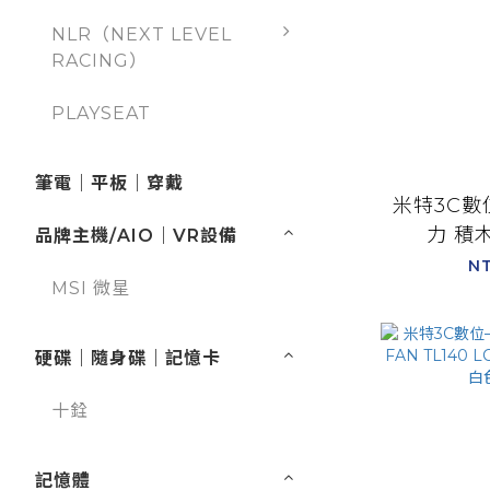
NLR（NEXT LEVEL
RACING）
PLAYSEAT
筆電｜平板｜穿戴
米特3C數位
力 積
品牌主機/AIO｜VR設備
RSL120V
NT
MSI 微星
黑RSL12
RSL1
硬碟｜隨身碟｜記憶卡
十銓
記憶體