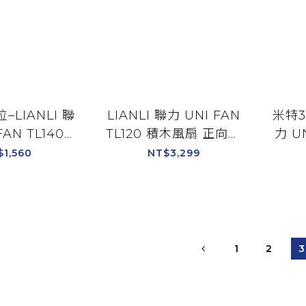
–LIANLI 聯
LIANLI 聯力 UNI FAN
米特3
FAN TL140
TL120 積木風扇 正向葉
力 UN
木風扇 單顆裝
片 三顆裝含TL控制器
木風扇
$1,560
NT$3,299
色/黑色
白12TL3W/黑12TL3B
白14
1
2
3