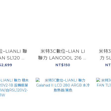
–LIANLI 聯
米特3C數位–LIAN LI
米特3
AN SL120 積
聯力 LANCOOL 216 濾
力 S
公分 三風扇 白
塵器/白色/黑
風扇 白
$2,699
NT$150
NT
V2-3W/黑
色/LAN216-
0V2-3B
2W/LAN216-2X