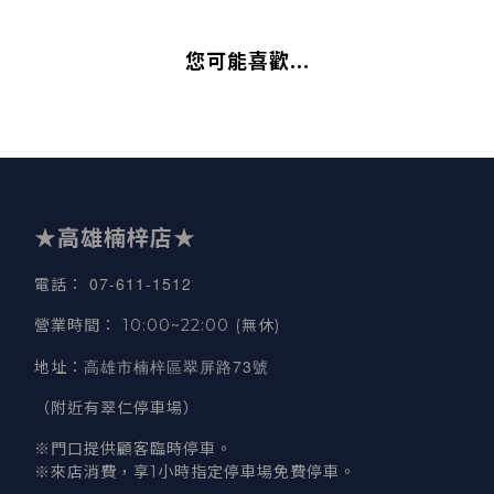
您可能喜歡...
★高雄楠梓店★
07-611-1512
電話
：
營業時間
：
10:00~22:00 (無休)
高雄市楠梓區翠屏路73號
地址
：
（附近有翠仁停車場）
※門口提供顧客臨時停車。
※來店消費，享1小時指定停車場免費停車。