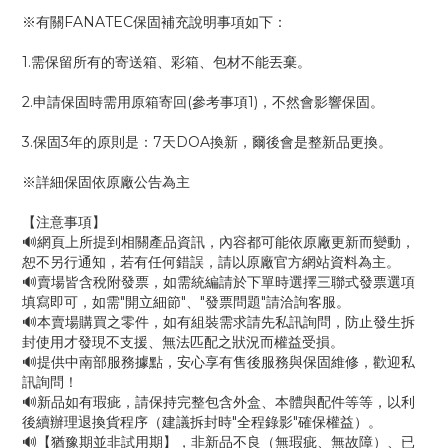
※有關FANATEC保固補充說明事項如下：
1.需保留所有的寄送箱、彩箱、包材不能丟棄。
2.申請保固時需用原箱寄回(參考事項1)，不然會影響保固。
3.保固3年的原則是：7天DOA換新，爾後會是整新品更換。
※詳細保固依原廠公告為主
【注意事項】
🔊網頁上所提到相關產品資訊，內容都可能依原廠更新而變動，
恕不另行通知，若有任何錯誤，請以原廠官方網站資料為主。
🔊賣場皆含稅附發票，如需統編請於下單時選擇三聯式發票選項
填寫即可，如需"開立細節"、"發票問題"請洽詢客服。
🔊本賣場購買之零件，如有組裝需求請先私訊詢問，防止發生拆
封使用才發現不支援、無法匹配之狀況而權益受損。
🔊提供中南部服務據點，安心享有售後服務與保固維修，歡迎私
訊詢問！
🔊新品如有瑕疵，請保持完整包含外盒、本體與配件等等，以利
後續辦理退換貨程序（建議拆封時"全程錄影"確保權益）。
🔊【猶豫期並非試用期】，非新品不良（無瑕疵、無故障）、已