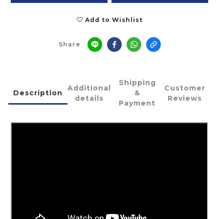
Add to Wishlist
Share
Shipping
Additional
Customer
Description
&
details
Reviews
Payment