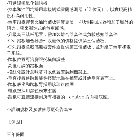
‧可選陽極氧化鋁踏板
‧煞車和油門均採用非接觸式霍爾感測器（12 位元），以實現高精
度和高耐用性。
‧煞車踏板彈簧比油門踏板彈簧更硬，PU泡棉阻尼器增加了額外的
阻力，帶來漸進式的煞車腳感。
‧升級為三踏板配置，需加裝離合器套件或負載感知器套件
‧CSL踏板離合器套件以最低的價格提供第三個踏板。
‧CSL踏板負載感測器套件還提供第三個踏板，並升級了煞車和電
子系統。
‧踏板位置可沿腳跟托橫向調整
‧高度可調的踏板面
‧模組化設計意味著可以倒置安裝到機架上。
‧垂直後板使踏板能夠輕鬆地靠在牆壁或其他垂直表面上。
‧踏板底座和踏板臂採用珍珠鉻鍍層
‧鞋跟墊採用黑色粉末塗層
‧踏板可直接連接到所有相容的 Fanatec 方向盤底座。
※詳細規格及參數依原廠公告為主
【保固】
三年保固