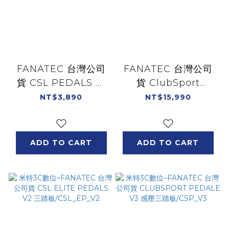
FANATEC 台灣公司
FANATEC 台灣公司
貨 CSL PEDALS 雙
貨 ClubSport
踏板/CSL_P
Pedals V3 Inverted
NT$3,890
NT$15,990
倒置三踏板/CSP_V3I
ADD TO CART
ADD TO CART