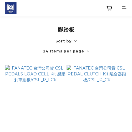
腳踏板
Sort by
24 Items per page