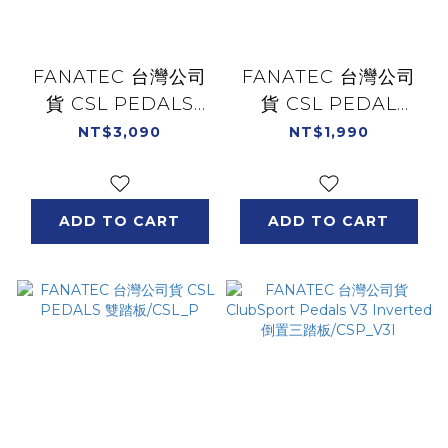
FANATEC 台灣公司
FANATEC 台灣公司
貨 CSL PEDALS
貨 CSL PEDAL
LOAD CELL Kit 感壓
CLUTCH Kit 離合器
NT$3,090
NT$1,990
剎車踏
踏板/CSL_P_CK
板/CSL_P_LCK
ADD TO CART
ADD TO CART