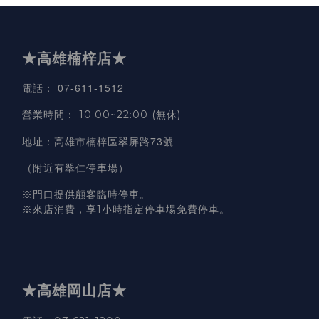
★高雄楠梓店★
07-611-1512
電話
：
營業時間
：
10:00~22:00 (無休)
高雄市楠梓區翠屏路73號
地址
：
（附近有翠仁停車場）
※門口提供顧客臨時停車。
※來店消費，享1小時指定停車場免費停車。
★高雄岡山店★